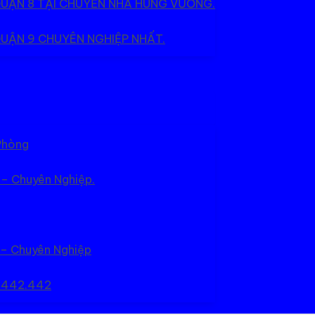
QUẬN 8 TẠI CHUYỂN NHÀ HÙNG VƯƠNG.
UẬN 9 CHUYÊN NGHIỆP NHẤT.
Phòng
 – Chuyên Nghiệp.
 – Chuyên Nghiệp
5.442.442