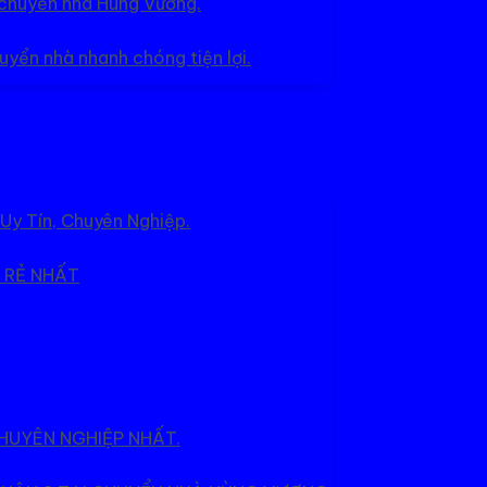
ụ chuyển nhà Hùng Vương.
uyển nhà nhanh chóng tiện lợi.
Uy Tín, Chuyên Nghiệp.
 RẺ NHẤT
HUYÊN NGHIỆP NHẤT.