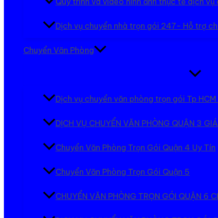
Quy trình và video hình ảnh thực tế dịch v
Dịch vụ chuyển nhà trọn gói 247- Hỗ trợ ch
Chuyển Văn Phòng
Bật/tắt
Menu
Dịch vụ chuyển văn phòng trọn gói Tp HCM 
DỊCH VỤ CHUYỂN VĂN PHÒNG QUẬN 3 GIÁ
Chuyển Văn Phòng Trọn Gói Quận 4 Uy Tín
Chuyển Văn Phòng Trọn Gói Quận 5
CHUYỂN VĂN PHÒNG TRỌN GÓI QUẬN 6 C