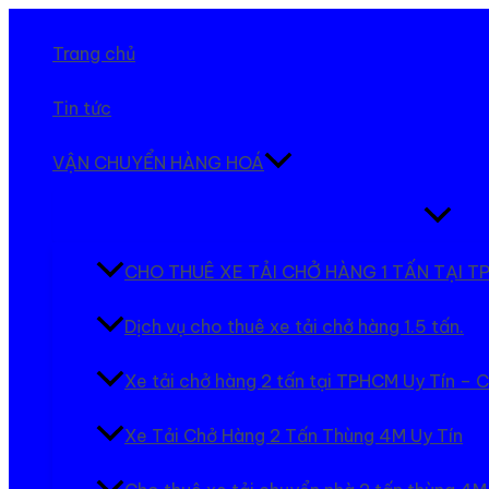
Nhảy
tới
Trang chủ
nội
dung
Tin tức
VẬN CHUYỂN HÀNG HOÁ
Bật/tắt
Menu
CHO THUÊ XE TẢI CHỞ HÀNG 1 TẤN TẠI
Dịch vụ cho thuê xe tải chở hàng 1.5 tấn.
Xe tải chở hàng 2 tấn tại TPHCM Uy Tín – 
Xe Tải Chở Hàng 2 Tấn Thùng 4M Uy Tín