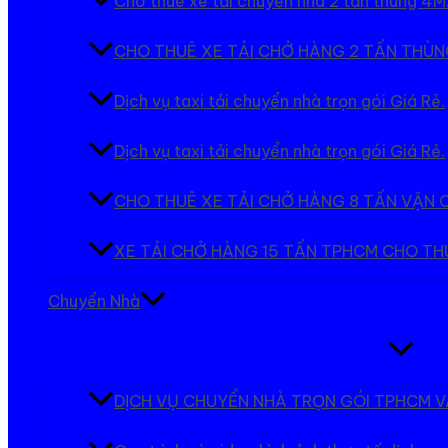
Cho thuê xe tải chuyển nhà 2 tấn thùng 4M
CHO THUÊ XE TẢI CHỞ HÀNG 2 TẤN THÙNG
Dịch vụ taxi tải chuyển nhà trọn gói Giá Rẻ.
Dịch vụ taxi tải chuyển nhà trọn gói Giá Rẻ.
CHO THUÊ XE TẢI CHỞ HÀNG 8 TẤN VẬN
XE TẢI CHỞ HÀNG 15 TẤN TPHCM CHO T
Chuyển Nhà
Bật/tắt
Menu
DỊCH VỤ CHUYỂN NHÀ TRỌN GÓI TPHCM V