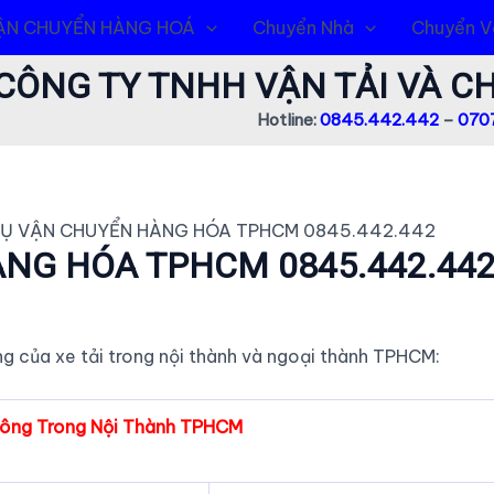
ẬN CHUYỂN HÀNG HOÁ
Chuyển Nhà
Chuyển V
CÔNG TY TNHH VẬN TẢI VÀ 
Hotline:
0845.442.442
–
0707
VỤ VẬN CHUYỂN HÀNG HÓA TPHCM 0845.442.442
ÀNG HÓA TPHCM 0845.442.44
hông của xe tải trong nội thành và ngoại thành TPHCM:
hông Trong Nội Thành TPHCM