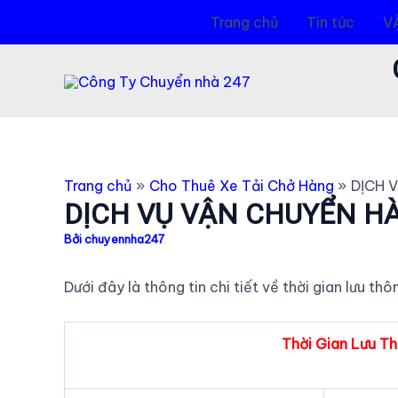
Nhảy
Trang chủ
Tin tức
V
tới
nội
dung
Trang chủ
Cho Thuê Xe Tải Chở Hàng
DỊCH 
DỊCH VỤ VẬN CHUYỂN H
Bởi
chuyennha247
Dưới đây là thông tin chi tiết về thời gian lưu t
Thời Gian Lưu T