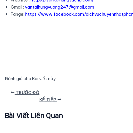
Gmail :
vantaihungvuong247@gmail.com
Fange:
https://www.facebook.com/dichvuchuyennhatphc
Đánh giá cho Bài viết này
Điều
TRƯỚC ĐÓ
hướng
KẾ TIẾP
bài
viết
Bài Viết Liên Quan