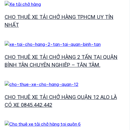
CHO THUÊ XE TẢI CHỞ HÀNG TPHCM UY TÍN
NHẤT
CHO THUÊ XE TẢI CHỞ HÀNG 2 TẤN TẠI QUẬN
BÌNH TÂN CHUYÊN NGHIỆP – TẬN TÂM.
CHO THUÊ XE TẢI CHỞ HÀNG QUẬN 12 ALO LÀ
CÓ XE 0845.442.442