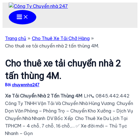
Nhảy
tới
Main
Menu
nội
dung
Trang chủ
Cho Thuê Xe Tải Chở Hàng
Cho thuê xe tải chuyển nhà 2 tấn thùng 4M.
Cho thuê xe tải chuyển nhà 2
tấn thùng 4M.
Bởi
chuyennha247
Xe Tải Chuyển Nhà 2 Tấn Thùng 4M
LH📞 0845.442.442
Công Ty TNHH Vận Tải Và Chuyển Nhà Hùng Vương Chuyển
Dọn Văn Phòng – Phòng Trọ – Chuyển Kho Xưởng – Dịch Vụ
Chuyển Nhà Nhanh DV Bốc Xếp Cho Thuê Xe Du Lịch Tại
TPHCM – 4 chỗ, 7 chỗ, 16 chỗ,… ✅ Xe đời mới – Thủ Tục
Nhanh – Gọn