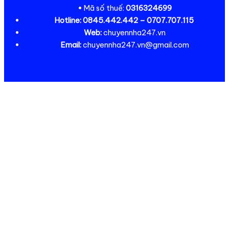
• Mã số thuế:
0316324699
Hotline:
0845.442.442 – 0707.707.115
Web:
chuyennha247.vn
Email:
chuyennha247.vn@gmail.com