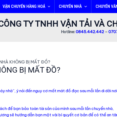
VẬN CHUYỂN HÀNG HOÁ
CHUYỂN NHÀ
CHUYỂN VĂ
CÔNG TY TNHH VẬN TẢI VÀ 
Hotline:
0845.442.442
–
0707
 NHÀ KHÔNG BỊ MẤT ĐỒ?
HÔNG BỊ MẤT ĐỒ?
áy nhà”, ý nói đến nguy cơ mất mát đồ đạc sau mỗi lần di dời nơ
ách để bạn bảo toàn tài sản của mình sau mỗi lần chuyển nhà,
Vương sẽ hướng dẫn bạn một vài bí quyết cơ bản để có thể an t