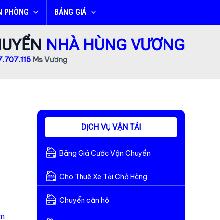
N PHÒNG
BẢNG GIÁ
CHUYỂN
NHÀ HÙNG VƯƠNG
.707.115
Ms Vương
DỊCH VỤ VẬN TẢI
Bảng Giá Cước Vận Chuyển
i
Cho Thuê Xe Tải Chở Hàng
Chuyển căn hộ
âm