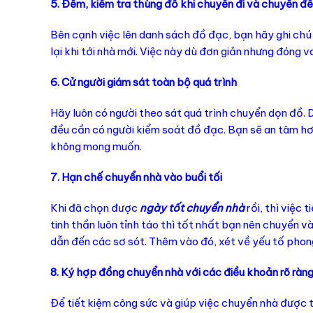
5. Đếm, kiểm tra thùng đồ khi chuyển đi và chuyển đ
Bên cạnh việc lên danh sách đồ đạc, bạn hãy ghi chú
lại khi tới nhà mới. Việc này dù đơn giản nhưng đóng va
6. Cử người giám sát toàn bộ quá trình
Hãy luôn có người theo sát quá trình chuyển dọn đồ. 
đều cần có người kiểm soát đồ đạc. Bạn sẽ an tâm hơ
không mong muốn.
7. Hạn chế chuyển nhà vào buổi tối
Khi đã chọn được
ngày tốt chuyển nhà
rồi, thì việc 
tinh thần luôn tỉnh táo thì tốt nhất bạn nên chuyển v
dẫn đến các sơ sót. Thêm vào đó, xét về yếu tố phon
8. Ký hợp đồng chuyển nhà với các điều khoản rõ ràn
Để tiết kiệm công sức và giúp việc chuyển nhà được t