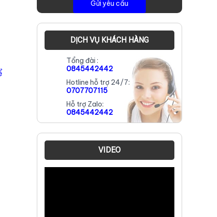
DỊCH VỤ KHÁCH HÀNG
Tổng đài :
0845442442
ể
Hotline hỗ trợ 24/7:
0707707115
Hỗ trợ Zalo:
0845442442
VIDEO