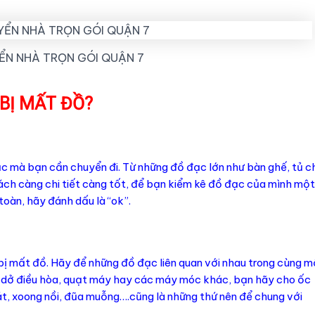
ỂN NHÀ TRỌN GÓI QUẬN 7
BỊ MẤT ĐỒ?
ạc mà bạn cần chuyển đi. Từ những đồ đạc lớn như bàn ghế, tủ c
ch càng chi tiết càng tốt, để bạn kiểm kê đồ đạc của mình một
oàn, hãy đánh dấu là “ok”.
bị mất đồ. Hãy để những đồ đạc liên quan với nhau trong cùng m
o dở điều hòa, quạt máy hay các máy móc khác, bạn hãy cho ốc
bát, xoong nồi, đũa muỗng….cũng là những thứ nên để chung với