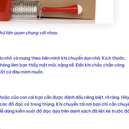
hứ liên quan chung với nhau
lo nhỏ và mang theo bên mình khi chuyển dọn nhà. Kích thước,
không làm bạn thấy mệt mỏi, nặng nề. Đến khi chắc chắn công
bất cứ đâu mình muốn.
ặc của con cái bạn cần được đánh dấu riêng biệt, rõ ràng. Hã
ê các đồ đạc có trong thùng. Khi chuyển tới nơi bạn chỉ cần chuy
 dễ dàng kiểm soát đồ đạc dựa trên danh sách đã liệt kê trước đó