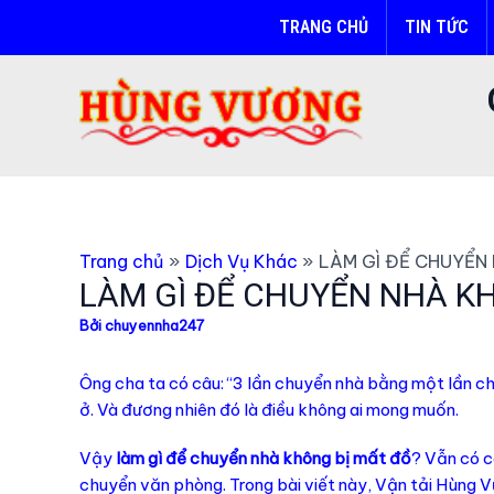
Nhảy
TRANG CHỦ
TIN TỨC
tới
nội
dung
Trang chủ
Dịch Vụ Khác
LÀM GÌ ĐỂ CHUYỂN
LÀM GÌ ĐỂ CHUYỂN NHÀ K
Bởi
chuyennha247
Ông cha ta có câu: “3 lần chuyển nhà bằng một lần ch
ở. Và đương nhiên đó là điều không ai mong muốn.
Vậy
làm gì để chuyển nhà không bị mất đồ
? Vẫn có c
chuyển văn phòng. Trong bài viết này, Vận tải Hùng 