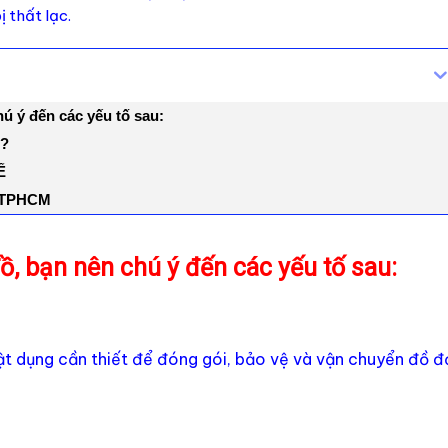
ị thất lạc.
ú ý đến các yếu tố sau:
?
Ể
i TPHCM
, bạn nên chú ý đến các yếu tố sau:
ật dụng cần thiết để đóng gói, bảo vệ và vận chuyển đồ đ