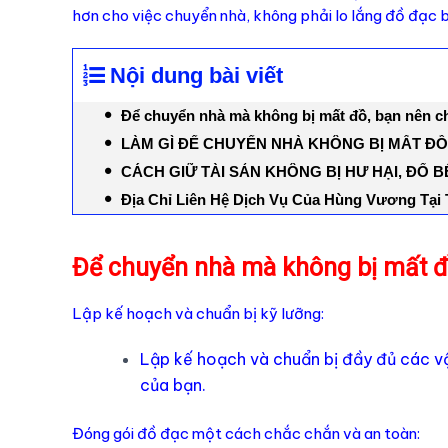
hơn cho việc chuyển nhà, không phải lo lắng đồ đạc b
Nội dung bài viết
Để chuyển nhà mà không bị mất đồ, bạn nên ch
LÀM GÌ ĐỂ CHUYỂN NHÀ KHÔNG BỊ MẤT ĐỒ
CÁCH GIỮ TÀI SẢN KHÔNG BỊ HƯ HẠI, ĐỔ B
Địa Chỉ Liên Hệ Dịch Vụ Của Hùng Vương Tạ
Để chuyển nhà mà không bị mất đồ
Lập kế hoạch và chuẩn bị kỹ lưỡng:
Lập kế hoạch và chuẩn bị đầy đủ các v
của bạn.
Đóng gói đồ đạc một cách chắc chắn và an toàn: