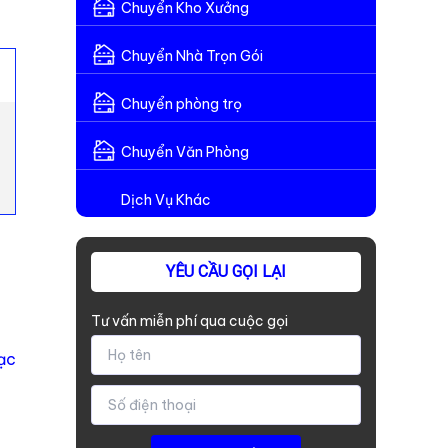
Chuyển Kho Xưởng
Chuyển Nhà Trọn Gói
Chuyển phòng trọ
Chuyển Văn Phòng
Dịch Vụ Khác
YÊU CẦU GỌI LẠI
Tư vấn miễn phí qua cuộc gọi
ạc