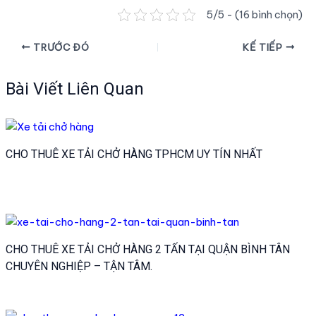
5/5 - (16 bình chọn)
Điều
TRƯỚC ĐÓ
KẾ TIẾP
hướng
bài
Bài Viết Liên Quan
viết
CHO THUÊ XE TẢI CHỞ HÀNG TPHCM UY TÍN NHẤT
CHO THUÊ XE TẢI CHỞ HÀNG 2 TẤN TẠI QUẬN BÌNH TÂN
CHUYÊN NGHIỆP – TẬN TÂM.