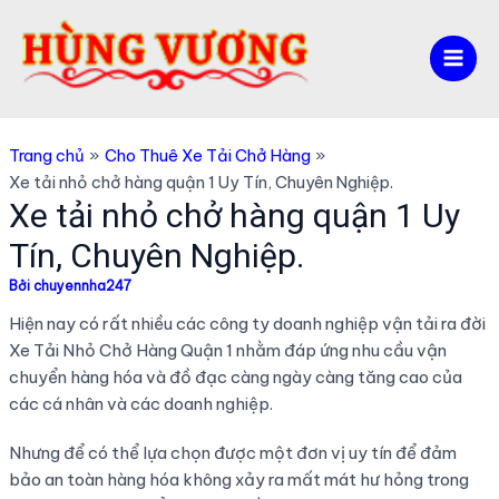
Nhảy
tới
nội
Mai
dung
Men
Trang chủ
Cho Thuê Xe Tải Chở Hàng
Xe tải nhỏ chở hàng quận 1 Uy Tín, Chuyên Nghiệp.
Xe tải nhỏ chở hàng quận 1 Uy
Tín, Chuyên Nghiệp.
Bởi
chuyennha247
Hiện nay có rất nhiều các công ty doanh nghiệp vận tải ra đời
Xe Tải Nhỏ Chở Hàng Quận 1 nhằm đáp ứng nhu cầu vận
chuyển hàng hóa và đồ đạc càng ngày càng tăng cao của
các cá nhân và các doanh nghiệp.
Nhưng để có thể lựa chọn được một đơn vị uy tín để đảm
bảo an toàn hàng hóa không xảy ra mất mát hư hỏng trong