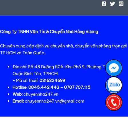
Công Ty TNHH Vận Tải & Chuyển Nhà Hùng Vương
Chuyên cung cấp dịch vụ chuyển nhà, chuyển văn phòng trọn gói
TP.HCM và Toàn Quốc.
Địa chỉ: Số 48 Đường 50A, Khu Phố 9, Phường Tân Tạo,
Quận Bình Tân, TPHCM
• Mã số thuế:
0316324699
Hotline:
0845.442.442 – 0707.707.115
Web:
chuyennha247.vn
Email:
chuyennha247.vn@gmail.com