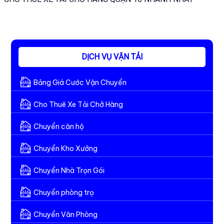
DỊCH VỤ VẬN TẢI
Bảng Giá Cước Vận Chuyển
Cho Thuê Xe Tải Chở Hàng
Chuyển căn hộ
Chuyển Kho Xưởng
Chuyển Nhà Trọn Gói
Chuyển phòng trọ
Chuyển Văn Phòng