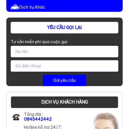
Dịch Vụ Khác
YÊU CẦU GỌI LẠI
Tư vấn miễn phí qua cuộc gọi
DỊCH VỤ KHÁCH HÀNG
Tổng đài :
0845442442
Hotline hỗ trợ 24/7: