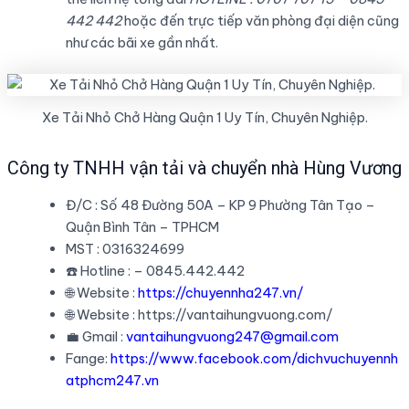
442 442
hoặc đến trực tiếp văn phòng đại diện cũng
như các bãi xe gần nhất.
Xe Tải Nhỏ Chở Hàng Quận 1 Uy Tín, Chuyên Nghiệp.
Công ty TNHH vận tải và chuyển nhà Hùng Vương
Đ/C : Số 48 Đường 50A – KP 9 Phường Tân Tạo –
Quận Bình Tân – TPHCM
MST : 0316324699
☎️ Hotline : – 0845.442.442
🌐 Website :
https://chuyennha247.vn/
🌐 Website : https://vantaihungvuong.com/
💼 Gmail :
vantaihungvuong247@gmail.com
Fange:
https://www.facebook.com/dichvuchuyennh
atphcm247.vn