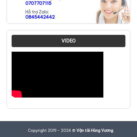
0707707115
Hỗ trợ Zalo:
0845442442
VIDEO
Copyright 2019 - 2024 ©
Vận tải Hùng Vương
.