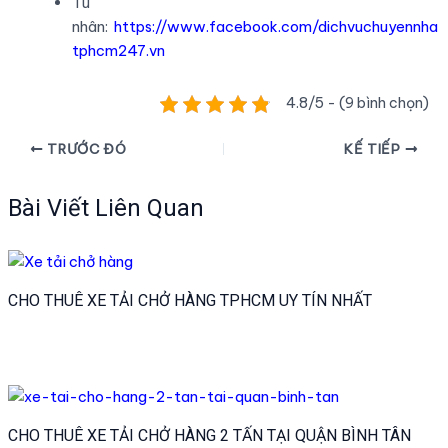
Tù
nhân:
https://www.facebook.com/dichvuchuyennha
tphcm247.vn
4.8/5 - (9 bình chọn)
Điều
TRƯỚC ĐÓ
KẾ TIẾP
hướng
bài
Bài Viết Liên Quan
viết
CHO THUÊ XE TẢI CHỞ HÀNG TPHCM UY TÍN NHẤT
CHO THUÊ XE TẢI CHỞ HÀNG 2 TẤN TẠI QUẬN BÌNH TÂN