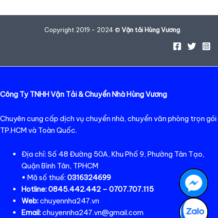
Copyright 2019 - 2024 ©
Vận tải Hùng Vương
.
Công Ty TNHH Vận Tải & Chuyển Nhà Hùng Vương
Chuyên cung cấp dịch vụ chuyển nhà, chuyển văn phòng trọn gói
TP.HCM và Toàn Quốc.
Địa chỉ: Số 48 Đường 50A, Khu Phố 9, Phường Tân Tạo,
Quận Bình Tân, TPHCM
• Mã số thuế:
0316324699
Hotline:
0845.442.442 – 0707.707.115
Web:
chuyennha247.vn
Email:
chuyennha247.vn@gmail.com