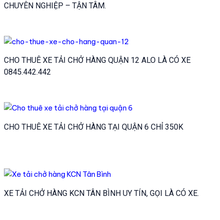
CHUYÊN NGHIỆP – TẬN TÂM.
CHO THUÊ XE TẢI CHỞ HÀNG QUẬN 12 ALO LÀ CÓ XE
0845.442.442
CHO THUÊ XE TẢI CHỞ HÀNG TẠI QUẬN 6 CHỈ 350K
XE TẢI CHỞ HÀNG KCN TÂN BÌNH UY TÍN, GỌI LÀ CÓ XE.