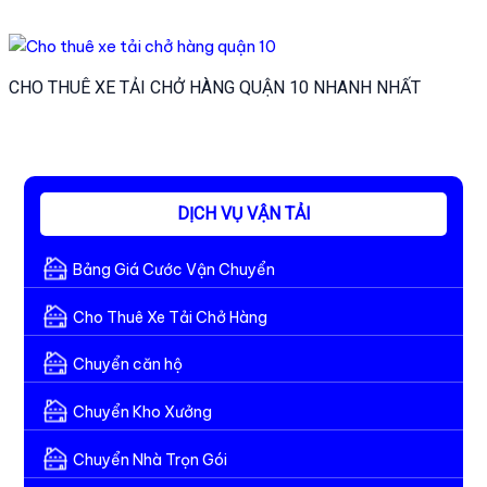
CHO THUÊ XE TẢI CHỞ HÀNG QUẬN 10 NHANH NHẤT
DỊCH VỤ VẬN TẢI
Bảng Giá Cước Vận Chuyển
Cho Thuê Xe Tải Chở Hàng
Chuyển căn hộ
Chuyển Kho Xưởng
Chuyển Nhà Trọn Gói