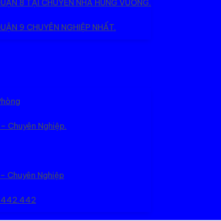
QUẬN 8 TẠI CHUYỂN NHÀ HÙNG VƯƠNG.
UẬN 9 CHUYÊN NGHIỆP NHẤT.
Phòng
 – Chuyên Nghiệp.
 – Chuyên Nghiệp
5.442.442