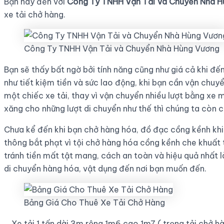
Bạn hãy đến với
Công Ty TNHH Vận Tải Và Chuyển Nhà H
xe tải chở hàng.
Công Ty TNHH Vận Tải và Chuyển Nhà Hùng Vương
Bạn sẽ thấy bất ngờ bởi tính năng cũng như giá cả khi đến
như tiết kiệm tiền và sức lao động, khi bạn cần vận chuy
một chiếc xe tải, thay vì vận chuyển nhiều lượt bằng xe
xăng cho những lượt di chuyển như thế thì chúng ta còn cầ
Chưa kể đến khi bạn chở hàng hóa, đồ đạc cồng kềnh khi 
thông bắt phạt vì tội chở hàng hóa cồng kềnh che khuất
tránh tiền mất tật mang, cách an toàn và hiệu quả nhất l
di chuyển hàng hóa, vật dụng đến nơi bạn muốn đến.
Bảng Giá Cho Thuê Xe Tải Chở Hàng
_ Xe tải 1 tấn dài 3m rộng 1m6 cao 1m7 ( trọng tải chở hà