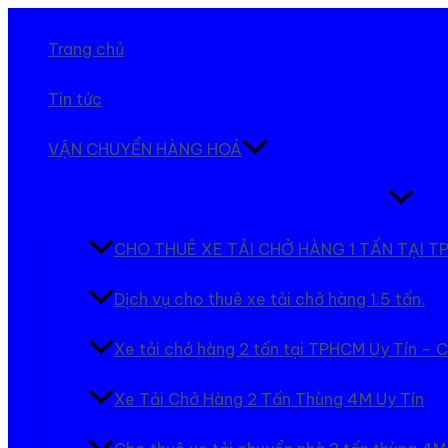
Nhảy
tới
Trang chủ
nội
dung
Tin tức
VẬN CHUYỂN HÀNG HOÁ
Bật/tắt
Menu
CHO THUÊ XE TẢI CHỞ HÀNG 1 TẤN TẠI
Dịch vụ cho thuê xe tải chở hàng 1.5 tấn.
Xe tải chở hàng 2 tấn tại TPHCM Uy Tín – 
Xe Tải Chở Hàng 2 Tấn Thùng 4M Uy Tín