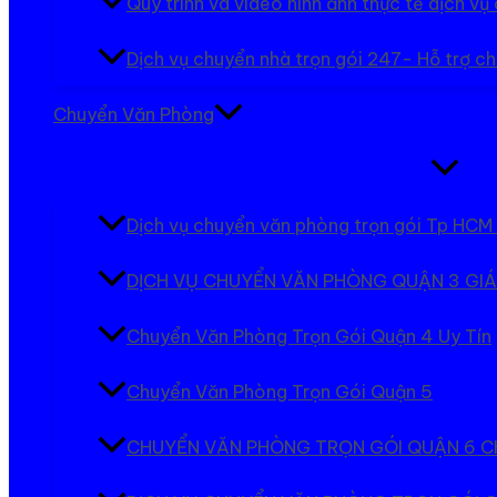
Quy trình và video hình ảnh thực tế dịch v
Dịch vụ chuyển nhà trọn gói 247- Hỗ trợ ch
Chuyển Văn Phòng
Bật/tắt
Menu
Dịch vụ chuyển văn phòng trọn gói Tp HCM 
DỊCH VỤ CHUYỂN VĂN PHÒNG QUẬN 3 GIÁ
Chuyển Văn Phòng Trọn Gói Quận 4 Uy Tín
Chuyển Văn Phòng Trọn Gói Quận 5
CHUYỂN VĂN PHÒNG TRỌN GÓI QUẬN 6 C