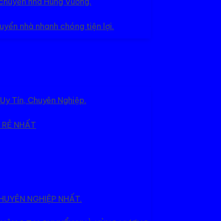
ụ chuyển nhà Hùng Vương.
uyển nhà nhanh chóng tiện lợi.
Uy Tín, Chuyên Nghiệp.
 RẺ NHẤT
HUYÊN NGHIỆP NHẤT.