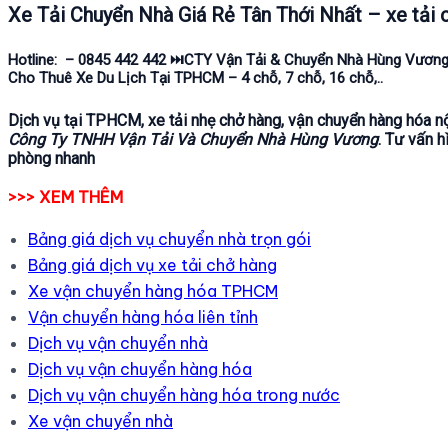
Xe Tải Chuyển Nhà Giá Rẻ Tân Thới Nhất – xe tải 
H
otline: – 0845 442 442 ⏭️CTY Vận Tải & Chuyển Nhà Hùng Vươn
Cho Thuê Xe Du Lịch Tại TPHCM – 4 chỗ, 7 chỗ, 16 chỗ,..
Dịch vụ
tại TPHCM
, xe tải nhẹ chở hàng, vận chuyển hàng hóa nội
Công Ty TNHH Vận Tải Và Chuyển Nhà Hùng Vương
. Tư vấn h
phòng nhanh
>>> XEM THÊM
Bảng giá dịch vụ chuyển nhà trọn gói
Bảng giá dịch vụ xe tải chở hàng
Xe vận chuyển hàng hóa TPHCM
Vận chuyển hàng hóa liên tỉnh
Dịch vụ vận chuyển nhà
Dịch vụ vận chuyển hàng hóa
Dịch vụ vận chuyển hàng hóa trong nước
Xe vận chuyển nhà