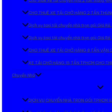
Cho thuê xe tải chuyển nhà 2 tấn thùng 4M
CHO THUÊ XE TẢI CHỞ HÀNG 2 TẤN THÙNG
Dịch vụ taxi tải chuyển nhà trọn gói Giá Rẻ.
Dịch vụ taxi tải chuyển nhà trọn gói Giá Rẻ.
CHO THUÊ XE TẢI CHỞ HÀNG 8 TẤN VẬN
XE TẢI CHỞ HÀNG 15 TẤN TPHCM CHO T
Chuyển Nhà
Bật/tắt
Menu
DỊCH VỤ CHUYỂN NHÀ TRỌN GÓI TPHCM V