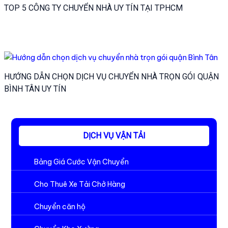
TOP 5 CÔNG TY CHUYỂN NHÀ UY TÍN TẠI TPHCM
HƯỚNG DẪN CHỌN DỊCH VỤ CHUYỂN NHÀ TRỌN GÓI QUẬN
BÌNH TÂN UY TÍN
DỊCH VỤ VẬN TẢI
Bảng Giá Cước Vận Chuyển
Cho Thuê Xe Tải Chở Hàng
Chuyển căn hộ