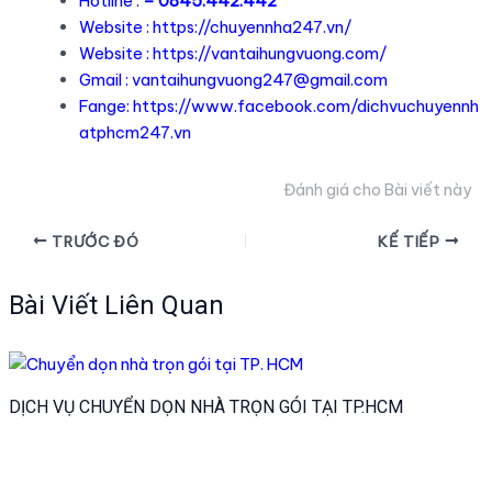
Hotline :
– 0845.442.442
Website :
https://chuyennha247.vn/
Website :
https://vantaihungvuong.com/
Gmail :
vantaihungvuong247@gmail.com
Fange:
https://www.facebook.com/dichvuchuyennh
atphcm247.vn
Đánh giá cho Bài viết này
Điều
TRƯỚC ĐÓ
KẾ TIẾP
hướng
bài
Bài Viết Liên Quan
viết
DỊCH VỤ CHUYỂN DỌN NHÀ TRỌN GÓI TẠI TP.HCM