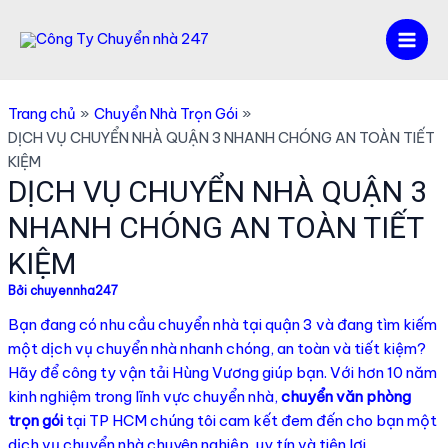
Nhảy
tới
Mai
nội
dung
Men
Trang chủ
Chuyển Nhà Trọn Gói
DỊCH VỤ CHUYỂN NHÀ QUẬN 3 NHANH CHÓNG AN TOÀN TIẾT
KIỆM
DỊCH VỤ CHUYỂN NHÀ QUẬN 3
NHANH CHÓNG AN TOÀN TIẾT
KIỆM
Bởi
chuyennha247
Bạn đang có nhu cầu chuyển nhà tại quận 3 và đang tìm kiếm
một dịch vụ chuyển nhà nhanh chóng, an toàn và tiết kiệm?
Hãy để công ty vận tải Hùng Vương giúp bạn. Với hơn 10 năm
kinh nghiệm trong lĩnh vực chuyển nhà,
chuyển văn phòng
trọn gói
tại TP HCM chúng tôi cam kết đem đến cho bạn một
dịch vụ chuyển nhà chuyên nghiệp, uy tín và tiện lợi.