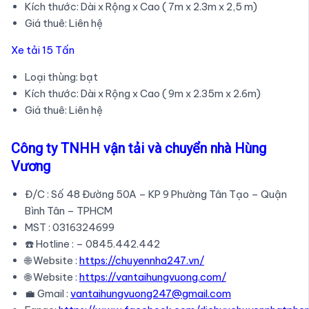
Kích thước: Dài x Rộng x Cao ( 7m x 2.3m x 2,5 m)
Giá thuê: Liên hệ
Xe tải 15 Tấn
Loại thùng: bạt
Kích thước: Dài x Rộng x Cao ( 9m x 2.35m x 2.6m)
Giá thuê: Liên hệ
Công ty TNHH vận tải và chuyển nhà Hùng
Vương
Đ/C : Số 48 Đường 50A – KP 9 Phường Tân Tạo – Quận
Bình Tân – TPHCM
MST : 0316324699
☎️ Hotline : – 0845.442.442
🌐 Website :
https://chuyennha247.vn/
🌐 Website :
https://vantaihungvuong.com/
💼 Gmail :
vantaihungvuong247@gmail.com