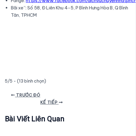
Fange:
https://www.facebook.com/dichvuchuyennhatphc
Bãi xe”: Số 58, Đ Liên Khu 4-5, P Bình Hưng Hòa B, Q Bình
Tân, TPHCM
5/5 - (13 bình chọn)
Điều
TRƯỚC ĐÓ
hướng
KẾ TIẾP
bài
viết
Bài Viết Liên Quan