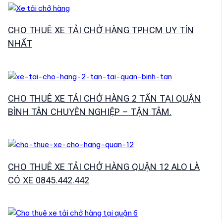
CHO THUÊ XE TẢI CHỞ HÀNG TPHCM UY TÍN
NHẤT
CHO THUÊ XE TẢI CHỞ HÀNG 2 TẤN TẠI QUẬN
BÌNH TÂN CHUYÊN NGHIỆP – TẬN TÂM.
CHO THUÊ XE TẢI CHỞ HÀNG QUẬN 12 ALO LÀ
CÓ XE 0845.442.442