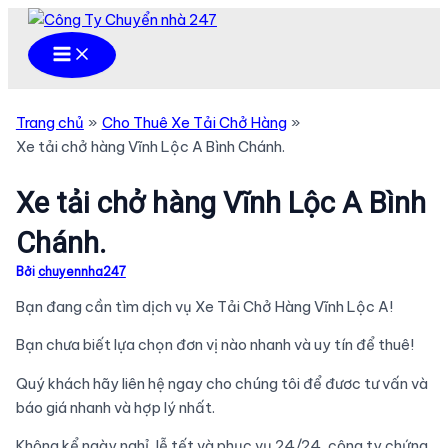
Nhảy
tới
Main
Menu
nội
dung
Trang chủ
Cho Thuê Xe Tải Chở Hàng
Xe tải chở hàng Vĩnh Lộc A Bình Chánh.
Xe tải chở hàng Vĩnh Lộc A Bình
Chánh.
Bởi
chuyennha247
Bạn đang cần tìm dịch vụ Xe Tải Chở Hàng Vĩnh Lộc A!
Bạn chưa biết lựa chọn đơn vị nào nhanh và uy tín để thuê!
Quý khách hãy liên hệ ngay cho chúng tôi để đươc tư vấn và
báo giá nhanh và hợp lý nhất.
Không kể ngày nghỉ, lễ tết và phục vụ 24/24, công ty chứng