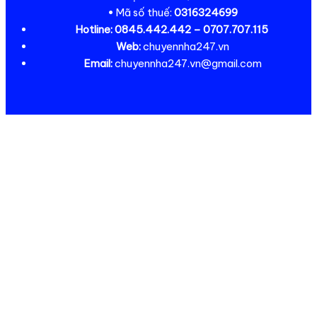
• Mã số thuế:
0316324699
Hotline:
0845.442.442 – 0707.707.115
Web:
chuyennha247.vn
Email:
chuyennha247.vn@gmail.com