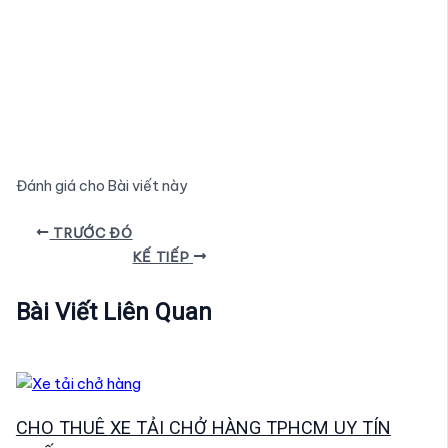
Đánh giá cho Bài viết này
Điều
TRƯỚC ĐÓ
hướng
KẾ TIẾP
bài
viết
Bài Viết Liên Quan
CHO THUÊ XE TẢI CHỞ HÀNG TPHCM UY TÍN