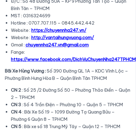
Đ/C : Số 48 Đường 50A – KP 9 Phường Tân Tạo – Quận
Bình Tân – TPHCM
MST : 0316324699
Hotline : 0707.707.115 – 0845.442.442
Website :
https://chuyennha247.vn/
Website :
http://vantaihungvuong.com/
Gmail :
chuyennha247.vn@gmail.com
Fange:
https://www.facebook.com/DichVuChuyenNha247TPHCM
Bãi Xe Hùng Vương :
Số 390 Đường QL 1A – KDC Vĩnh Lộc –
Phường Bình Hưng Hòa B – Quận Bình Tân TPHCM
CN 2
: Số 25 /2 Đường Số 50 – Phường Thảo Điền – Quận
2 – TPHCM
CN 3
: Số 4 Trần Điện – Phường 10 – Quận 5 – TPHCM
CN 4
: Bãi Xe Số 19 – 1099 Đường Tạ Quang Bửu –
Phường 6 Quận 8 – TPHCM
CN 5
: Bãi xe số 18 Trung Mỹ Tây – Quận 12 – TPHCM