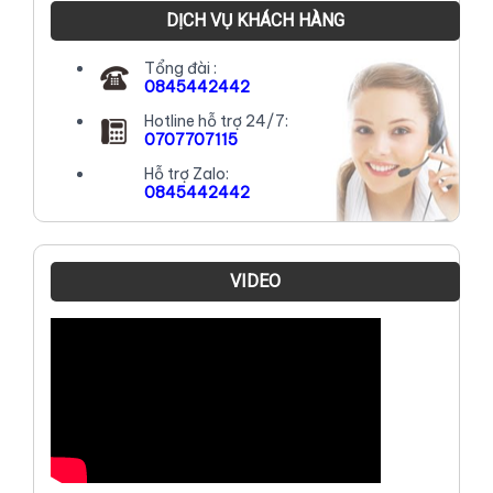
DỊCH VỤ KHÁCH HÀNG
Tổng đài :
0845442442
Hotline hỗ trợ 24/7:
0707707115
Hỗ trợ Zalo:
0845442442
VIDEO