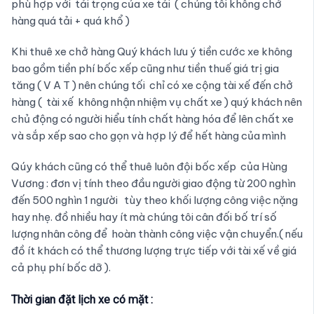
phù hợp với tải trọng của xe tải ( chúng tôi không chở
hàng quá tải + quá khổ )
Khi thuê xe chở hàng Quý khách lưu ý tiền cước xe không
bao gồm tiền phí bốc xếp cũng như tiền thuế giá trị gia
tăng ( V A T ) nên chúng tối chỉ có xe cộng tài xế đến chở
hàng ( tài xế không nhận nhiệm vụ chất xe ) quý khách nên
chủ động có người hiểu tính chất hàng hóa để lên chất xe
và sắp xếp sao cho gọn và hợp lý để hết hàng của mình
Qúy khách cũng có thể thuê luôn đội bốc xếp của Hùng
Vương : đơn vị tính theo đầu người giao động từ 200 nghìn
đến 500 nghìn 1 người tùy theo khối lượng công việc nặng
hay nhẹ. đồ nhiều hay ít mà chúng tôi cân đối bố trí số
lượng nhân công để hoàn thành công việc vận chuyển.( nếu
đồ ít khách có thể thương lượng trực tiếp với tài xế về giá
cả phụ phí bốc dỡ ).
Thời gian đặt lịch xe có mặt :