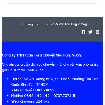
Copyright 2019 - 2024 ©
Vận tải Hùng Vương
.
Công Ty TNHH Vận Tải & Chuyển Nhà Hùng Vương
Chuyên cung cấp dịch vụ chuyển nhà, chuyển văn phòng trọn
gói TP.HCM và Toàn Quốc.
Địa chỉ: Số 48 Đường 50A, Khu Phố 9, Phường Tân Tạo,
Quận Bình Tân, TPHCM
• Mã số thuế:
0316324699
Hotline:
0845.442.442 – 0707.707.115
Web:
chuyennha247.vn