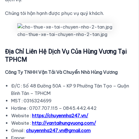
Chúng tôi hận hạnh được phục vụ quý khách.
cho-thue-xe-tai-chuyen-nha-2-tan.jpg
Địa Chỉ Liên Hệ Dịch Vụ Của Hùng Vương Tại
TPHCM
Công Ty TNHH Vận Tải Và Chuyển Nhà Hùng Vương
Đ/C : Số 48 Đường 50A – KP 9 Phường Tân Tạo – Quận
Bình Tân – TPHCM
MST : 0316324699
Hotline : 0707.707.115 – 0845.442.442
Website :
https://chuyennha247.vn/
Website :
http://vantaihungvuong.com/
Gmail :
chuyennha247.vn@gmail.com
Fange: