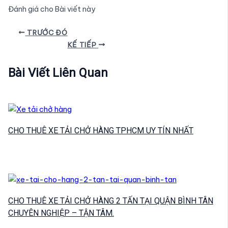
Đánh giá cho Bài viết này
Điều
TRƯỚC ĐÓ
hướng
KẾ TIẾP
bài
viết
Bài Viết Liên Quan
CHO THUÊ XE TẢI CHỞ HÀNG TPHCM UY TÍN NHẤT
CHO THUÊ XE TẢI CHỞ HÀNG 2 TẤN TẠI QUẬN BÌNH TÂN
CHUYÊN NGHIỆP – TẬN TÂM.