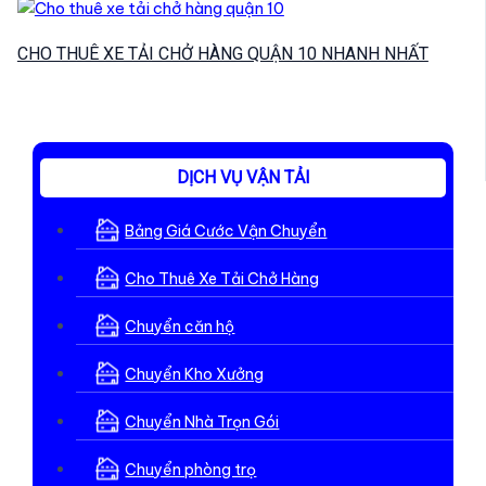
CHO THUÊ XE TẢI CHỞ HÀNG QUẬN 10 NHANH NHẤT
DỊCH VỤ VẬN TẢI
Bảng Giá Cước Vận Chuyển
Cho Thuê Xe Tải Chở Hàng
Chuyển căn hộ
Chuyển Kho Xưởng
Chuyển Nhà Trọn Gói
Chuyển phòng trọ