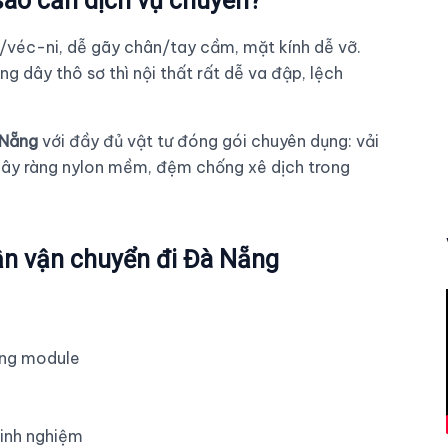
 sao cần dịch vụ chuyên?
n/véc-ni, dễ gãy chân/tay cầm, mặt kính dễ vỡ.
 dây thô sơ thì nội thất rất dễ va đập, lệch
 Nẵng
với đầy đủ vật tư đóng gói chuyên dụng: vải
dây ràng nylon mềm, đệm chống xê dịch trong
hận vận chuyển đi Đà Nẵng
ừng module
kinh nghiệm