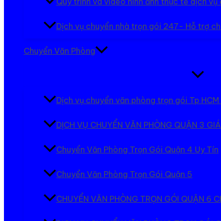
Quy trình và video hình ảnh thực tế dịch v
Dịch vụ chuyển nhà trọn gói 247- Hỗ trợ ch
Chuyển Văn Phòng
Bật/tắt
Menu
Dịch vụ chuyển văn phòng trọn gói Tp HCM 
DỊCH VỤ CHUYỂN VĂN PHÒNG QUẬN 3 GIÁ
Chuyển Văn Phòng Trọn Gói Quận 4 Uy Tín
Chuyển Văn Phòng Trọn Gói Quận 5
CHUYỂN VĂN PHÒNG TRỌN GÓI QUẬN 6 C