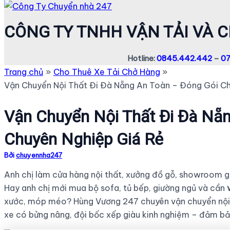
CÔNG TY TNHH VẬN TẢI VÀ 
Hotline:
0845.442.442
–
07
Trang chủ
Cho Thuê Xe Tải Chở Hàng
Vận Chuyển Nội Thất Đi Đà Nẵng An Toàn – Đóng Gói Ch
Vận Chuyển Nội Thất Đi Đà Nẵ
Chuyên Nghiệp Giá Rẻ
Bởi
chuyennha247
Anh chị làm cửa hàng nội thất, xưởng đồ gỗ, showroom 
Hay anh chị mới mua bộ sofa, tủ bếp, giường ngủ và cần
xước, móp méo? Hùng Vương 247 chuyên vận chuyển nội th
xe có bửng nâng, đội bốc xếp giàu kinh nghiệm – đảm bảo