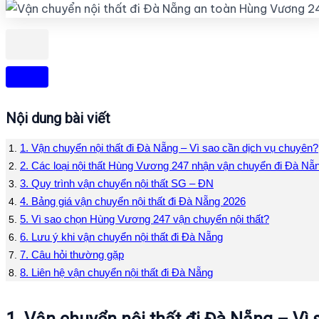
Nội dung bài viết
1. Vận chuyển nội thất đi Đà Nẵng – Vì sao cần dịch vụ chuyên?
2. Các loại nội thất Hùng Vương 247 nhận vận chuyển đi Đà Nẵ
3. Quy trình vận chuyển nội thất SG – ĐN
4. Bảng giá vận chuyển nội thất đi Đà Nẵng 2026
5. Vì sao chọn Hùng Vương 247 vận chuyển nội thất?
6. Lưu ý khi vận chuyển nội thất đi Đà Nẵng
7. Câu hỏi thường gặp
8. Liên hệ vận chuyển nội thất đi Đà Nẵng