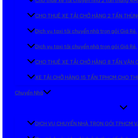
Cho thuê xe tải chuyển nhà 2 tấn thùng 4M
CHO THUÊ XE TẢI CHỞ HÀNG 2 TẤN THÙNG
Dịch vụ taxi tải chuyển nhà trọn gói Giá Rẻ.
Dịch vụ taxi tải chuyển nhà trọn gói Giá Rẻ.
CHO THUÊ XE TẢI CHỞ HÀNG 8 TẤN VẬN
XE TẢI CHỞ HÀNG 15 TẤN TPHCM CHO T
Chuyển Nhà
Bật/tắt
Menu
DỊCH VỤ CHUYỂN NHÀ TRỌN GÓI TPHCM V