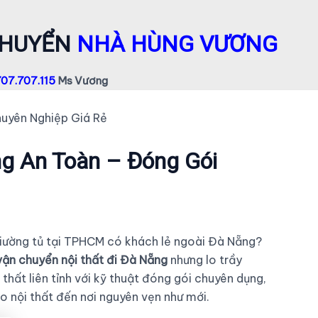
CHUYỂN
NHÀ HÙNG VƯƠNG
07.707.115
Ms Vương
uyên Nghiệp Giá Rẻ
ng An Toàn – Đóng Gói
giường tủ tại TPHCM có khách lẻ ngoài Đà Nẵng?
vận chuyển nội thất đi Đà Nẵng
nhưng lo trầy
ất liên tỉnh với kỹ thuật đóng gói chuyên dụng,
 nội thất đến nơi nguyên vẹn như mới.