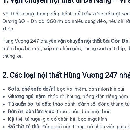
1. Vận chuyển nội thất đi Đà Nẵng – Vì
Nội thất là mặt hàng cồng kềnh, dễ trầy xước bề mặt sơ
Đường SG – ĐN dài 960km có nhiều cung đèo, nếu chỉ ràng
khớp.
Hùng Vương 247 chuyên
vận chuyển nội thất Sài Gòn Đà
mềm bọc bề mặt, xốp nổ chèn góc, thùng carton 5 lớp, 
thùng xe.
2. Các loại nội thất Hùng Vương 247 n
Sofa, ghế sofa da/nỉ
: bọc vải mềm, dán nilon kín bụi
Giường ngủ, nệm
: tháo rời khung, đóng kiện riêng nệm
Tủ quần áo, tủ bếp
: tháo cánh, đánh số, đóng thùng t
Bàn ăn, bàn làm việc
: tháo chân, bọc mặt bàn
Kệ tivi, tủ rượu
: gia cố chân kệ, bọc mặt kính
Đồ thờ, tủ thờ
: đóng gói cẩn trọng, có nhân viên giàu 