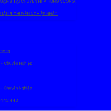
QUẬN 8 TẠI CHUYỂN NHÀ HÙNG VƯƠNG.
UẬN 9 CHUYÊN NGHIỆP NHẤT.
Phòng
 – Chuyên Nghiệp.
 – Chuyên Nghiệp
5.442.442