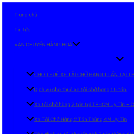
Nhảy
tới
Trang chủ
nội
dung
Tin tức
VẬN CHUYỂN HÀNG HOÁ
Bật/tắt
Menu
CHO THUÊ XE TẢI CHỞ HÀNG 1 TẤN TẠI
Dịch vụ cho thuê xe tải chở hàng 1.5 tấn.
Xe tải chở hàng 2 tấn tại TPHCM Uy Tín – 
Xe Tải Chở Hàng 2 Tấn Thùng 4M Uy Tín