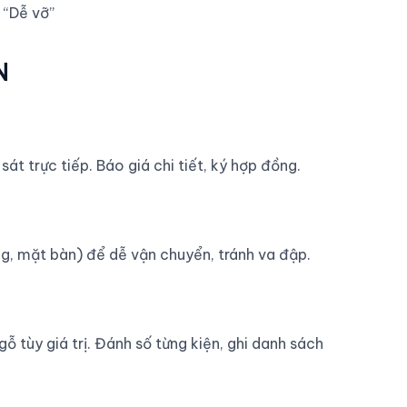
 “Dễ vỡ”
N
át trực tiếp. Báo giá chi tiết, ký hợp đồng.
ờng, mặt bàn) để dễ vận chuyển, tránh va đập.
tùy giá trị. Đánh số từng kiện, ghi danh sách