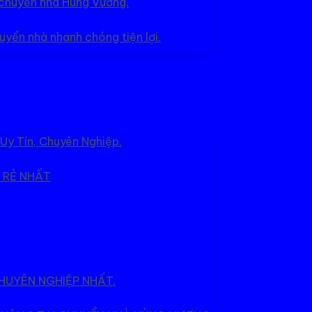
ụ chuyển nhà Hùng Vương.
uyển nhà nhanh chóng tiện lợi.
Uy Tín, Chuyên Nghiệp.
 RẺ NHẤT
HUYÊN NGHIỆP NHẤT.