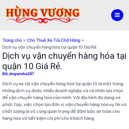
Nhảy
tới
nội
Mai
dung
Men
Trang chủ
Cho Thuê Xe Tải Chở Hàng
Dịch vụ vận chuyển hàng hóa tại quận 10 Giá Rẻ.
Dịch vụ vận chuyển hàng hóa tại
quận 10 Giá Rẻ.
Bởi
chuyennha247
Dịch vụ xe tải vận chuyển hàng hóa tại quận 10 là một trong
những dịch vụ được nhiều doanh nghiệp và cá nhân lựa chọn
để vận chuyển hàng hóa của mình. Với địa hình đa dạng và
phức tạp, việc chọn lựa đơn vị vận chuyển hàng hóa uy tín và
chất lượng là vô cùng quan trọng để đảm bảo an toàn cho
hàng hóa và tiết kiệm chi phí cho khách hàng.