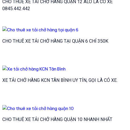
CHO THUÊ XE TẢI CHỞ HÀNG QUẬN 12 ALO LÀ CÓ XE
0845.442.442
CHO THUÊ XE TẢI CHỞ HÀNG TẠI QUẬN 6 CHỈ 350K
XE TẢI CHỞ HÀNG KCN TÂN BÌNH UY TÍN, GỌI LÀ CÓ XE.
CHO THUÊ XE TẢI CHỞ HÀNG QUẬN 10 NHANH NHẤT