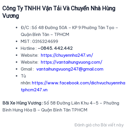
Công Ty TNHH Vận Tải Và Chuyển Nhà Hùng
Vương
Đ/C : Số 48 Đường 50A – KP 9 Phường Tân Tạo –
Quận Bình Tân – TPHCM
MST : 0316324699
Hotline :
–0845. 442.442
Website:
https://chuyennha247.vn/
Website:
https://vantaihungvuong.com/
Gmail :
vantaihungvuong247@gmail.com
Tù
nhân:
https://www.facebook.com/dichvuchuyennha
tphcm247.vn
Bãi Xe Hùng Vương :
Số 58 Đường Liên Khu 4-5 – Phường
Bình Hưng Hòa B – Quận Bình Tân TPHCM
Đánh giá cho Bài viết này