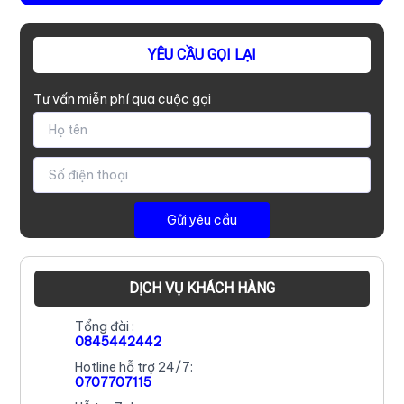
YÊU CẦU GỌI LẠI
Tư vấn miễn phí qua cuộc gọi
DỊCH VỤ KHÁCH HÀNG
Tổng đài :
0845442442
Hotline hỗ trợ 24/7:
0707707115