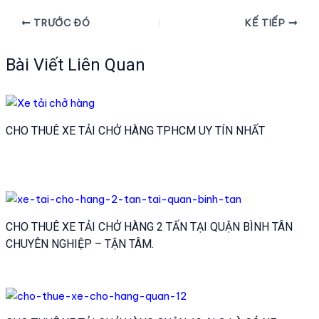
Điều
TRƯỚC ĐÓ
KẾ TIẾP
hướng
bài
Bài Viết Liên Quan
viết
CHO THUÊ XE TẢI CHỞ HÀNG TPHCM UY TÍN NHẤT
CHO THUÊ XE TẢI CHỞ HÀNG 2 TẤN TẠI QUẬN BÌNH TÂN
CHUYÊN NGHIỆP – TẬN TÂM.