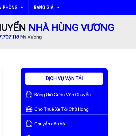
N PHÒNG
BẢNG GIÁ
CHUYỂN
NHÀ HÙNG VƯƠNG
.707.115
Ms Vương
DỊCH VỤ VẬN TẢI
Bảng Giá Cước Vận Chuyển
Cho Thuê Xe Tải Chở Hàng
Chuyển căn hộ