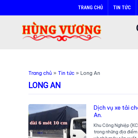
Nhảy
TRANG CHỦ
TIN TỨC
tới
nội
dung
Trang chủ
Tin tức
Long An
LONG AN
Dịch vụ xe tải 
An.
Khu Công Nghiệp (KCN
trong những địa điểm