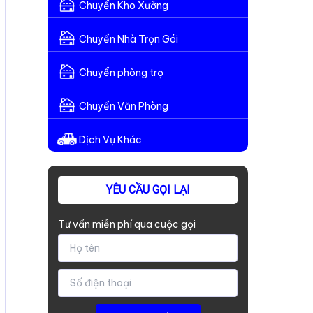
Chuyển Kho Xưởng
Chuyển Nhà Trọn Gói
Chuyển phòng trọ
Chuyển Văn Phòng
Dịch Vụ Khác
YÊU CẦU GỌI LẠI
Tư vấn miễn phí qua cuộc gọi