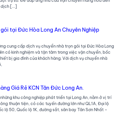
đặt trụ sở. Để đáp ứng nhu cầu vận chuyển hàng hóa đến
 dịch […]
 gói tại Đức Hòa Long An Chuyên Nghiệp
g cung cấp dịch vụ chuyển nhà trọn gói tại Đức Hòa Long
iên có kinh nghiệm và tận tâm trong việc vận chuyển, bốc
thiết bị gia đình của khách hàng. Với dịch vụ chuyển nhà
i,
hàng Giá Rẻ KCN Tân Đức Long An.
những khu công nghiệp phát triển tại Long An, nằm ở vị trí
thông thuận tiện, có các tuyến đường lớn như QL1A, Đại lộ
c lộ 50, Quốc lộ 1K, đường sắt, sân bay Tân Sơn Nhất –