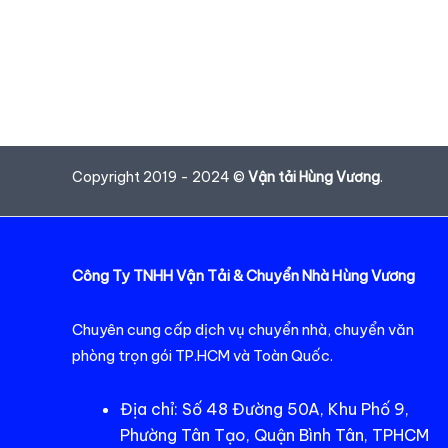
LONG
AN
UY
TÍN
NHANH
CHÓNG
Copyright 2019 - 2024 ©
Vận tải Hùng Vương
.
Công Ty TNHH Vận Tải & Chuyển Nhà Hùng Vương
Chuyên cung cấp dịch vụ chuyển nhà, chuyển văn
phòng trọn gói TP.HCM và Toàn Quốc.
Địa chỉ: Số 48 Đường 50A, Khu Phố 9,
Phường Tân Tạo, Quận Bình Tân, TPHCM