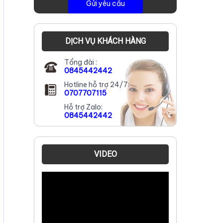
DỊCH VỤ KHÁCH HÀNG
Tổng đài :
0845442442
Hotline hỗ trợ 24/7:
0707707115
Hỗ trợ Zalo:
0845442442
VIDEO