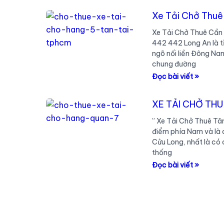
Chuyên
tải
Nghiệp
Xe Tải Chở Thuê
chở
Nhanh
Xe Tải Chở Thuê Cần 
hàng
Chóng
442 442 Long An là t
Giá
ngõ nối liền Đông Na
Rẻ
chung đường
KCN
Xe
Đọc bài viết »
Tân
Tải
Đức
Chở
Long
XE TẢI CHỞ TH
Thuê
An.
” Xe Tải Chở Thuê Tân
Cần
điểm phía Nam và là 
Giuộc
Cửu Long, nhất là có 
Long
thống
An
XE
Đọc bài viết »
TẢI
CHỞ
THUÊ
TÂN
AN