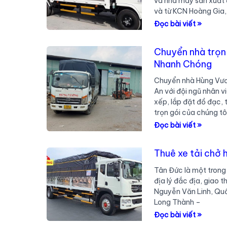
và nhà máy sản xuất 
và từ KCN Hoàng Gia,
Dịch
Đọc bài viết »
vụ
xe
Chuyển nhà trọn
tải
Nhanh Chóng
chở
Chuyển nhà Hùng Vươn
hàng
An với đội ngũ nhân v
KCN
xếp, lắp đặt đồ đạc, 
Hoàng
trọn gói của chúng tô
Gia,
Chuyển
Đọc bài viết »
Huyện
nhà
Đức
trọn
Hòa,
Thuê xe tải chở 
gói
Long
Tân Đức là một trong 
tại
An.
địa lý đắc địa, giao 
Đức
Nguyễn Văn Linh, Quố
Hòa
Long Thành –
Long
Thuê
Đọc bài viết »
An
xe