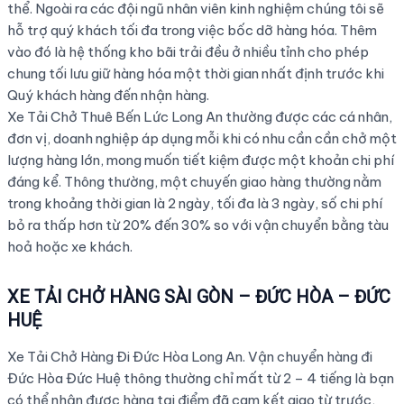
thể. Ngoài ra các đội ngũ nhân viên kinh nghiệm chúng tôi sẽ
hỗ trợ quý khách tối đa trong việc bốc dỡ hàng hóa. Thêm
vào đó là hệ thống kho bãi trải đều ở nhiều tỉnh cho phép
chung tối lưu giữ hàng hóa một thời gian nhất định trước khi
Quý khách hàng đến nhận hàng.
Xe Tải Chở Thuê Bến Lức Long An thường được các cá nhân,
đơn vị, doanh nghiệp áp dụng mỗi khi có nhu cần cần chở một
lượng hàng lớn, mong muốn tiết kiệm được một khoản chi phí
đáng kể. Thông thường, một chuyến giao hàng thường nằm
trong khoảng thời gian là 2 ngày, tối đa là 3 ngày, số chi phí
bỏ ra thấp hơn từ 20% đến 30% so với vận chuyển bằng tàu
hoả hoặc xe khách.
XE TẢI CHỞ HÀNG SÀI GÒN – ĐỨC HÒA – ĐỨC
HUỆ
Xe Tải Chở Hàng Đi Đức Hòa Long An. Vận chuyển hàng đi
Đức Hòa Đức Huệ thông thường chỉ mất từ 2 – 4 tiếng là bạn
có thể nhận được hàng tại điểm đã cam kết giao từ trước,