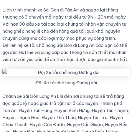
Lịch trình chành xe Sài Gòn đi Tân An và ngược lại thông
thường có 3 chuyến mỗi ngày trải đều từ 9h – 20h mỗi ngày.
Với hơn 30 đầu xe tải các loại chúng tôi nhận vận chuyển từ
hàng ghép hàng lẻ cho đến hàng quá tải, quá khổ, nguyên
chuyến cũng như các loại máy móc phục vụ công trình.
Để liên hệ xe tải chở hàng Sài Gòn đi Long An các bạn có thể
gọi đến Hotline và cung cáp các thông tin cần thiết mà nhân
viên tư vấn yêu cầu để có thể nhận được báo giá nhanh nhất.
Đội Xe tải chở hàng Đường dài
Chành xe Sài Gòn Long An khi đến nơi chúng tôi sẽ trả hàng
dọc quốc lộ hoặc giao trả tận nơi ở các huyện: Thành phố
Tân An, Huyện Tân Hưng, Huyện Vĩnh Hưng, Huyện Tân Thạnh,
Huyện Thạnh Hoá, Huyện Thủ Thừa, Huyện Tân Trụ, Huyện
Châu Thành, Huyện Cần Đước, Huyện Cần Giuộc, Huyện Bến
Lức, Huyện Đức Hoà, Huyện Đức Huệ, Thị xã Kiến Tường,