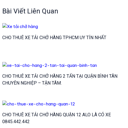
hướng
bài
Bài Viết Liên Quan
viết
CHO THUÊ XE TẢI CHỞ HÀNG TPHCM UY TÍN NHẤT
CHO THUÊ XE TẢI CHỞ HÀNG 2 TẤN TẠI QUẬN BÌNH TÂN
CHUYÊN NGHIỆP – TẬN TÂM.
CHO THUÊ XE TẢI CHỞ HÀNG QUẬN 12 ALO LÀ CÓ XE
0845.442.442