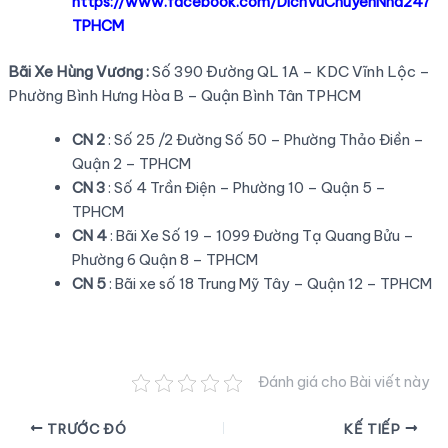
https://www.facebook.com/DichVuChuyenNha247
TPHCM
Bãi Xe Hùng Vương :
Số 390 Đường QL 1A – KDC Vĩnh Lộc –
Phường Bình Hưng Hòa B – Quận Bình Tân TPHCM
CN 2
: Số 25 /2 Đường Số 50 – Phường Thảo Điền –
Quận 2 – TPHCM
CN 3
: Số 4 Trần Điện – Phường 10 – Quận 5 –
TPHCM
CN 4
: Bãi Xe Số 19 – 1099 Đường Tạ Quang Bửu –
Phường 6 Quận 8 – TPHCM
CN 5
: Bãi xe số 18 Trung Mỹ Tây – Quận 12 – TPHCM
Đánh giá cho Bài viết này
Điều
TRƯỚC ĐÓ
KẾ TIẾP