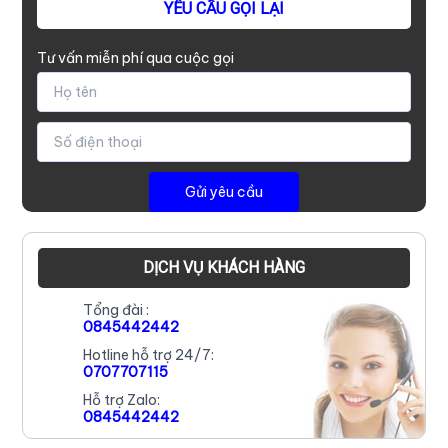
YÊU CẦU GỌI LẠI
Tư vấn miễn phí qua cuộc gọi
DỊCH VỤ KHÁCH HÀNG
Tổng đài :
0845442442
Hotline hỗ trợ 24/7:
0707707115
Hỗ trợ Zalo:
0845442442