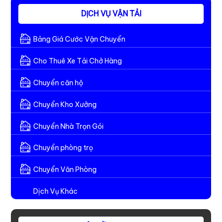
DỊCH VỤ VẬN TẢI
Bảng Giá Cước Vận Chuyển
Cho Thuê Xe Tải Chở Hàng
Chuyển căn hộ
Chuyển Kho Xưởng
Chuyển Nhà Trọn Gói
Chuyển phòng trọ
Chuyển Văn Phòng
Dịch Vụ Khác