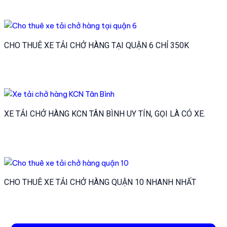
CHO THUÊ XE TẢI CHỞ HÀNG TẠI QUẬN 6 CHỈ 350K
XE TẢI CHỞ HÀNG KCN TÂN BÌNH UY TÍN, GỌI LÀ CÓ XE.
CHO THUÊ XE TẢI CHỞ HÀNG QUẬN 10 NHANH NHẤT