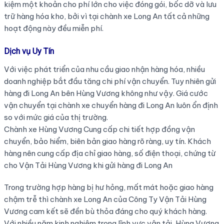
kiệm một khoản cho phí lớn cho việc đóng gói, bốc dỡ và lưu
trữ hàng hóa kho, bởi vì tại chành xe Long An tất cả những
hoạt động này đều miễn phí.
Dịch vụ Uy Tín
Với việc phát triển của nhu cầu giao nhận hàng hóa, nhiều
doanh nghiệp bắt đầu tăng chi phí vận chuyển. Tuy nhiên gửi
hàng đi Long An bên Hùng Vương không như vậy. Giá cước
vận chuyển tại chành xe chuyển hàng đi Long An luôn ổn định
so với mức giá của thị trường.
Chành xe Hùng Vương Cung cấp chi tiết hợp đồng vận
chuyển, bảo hiểm, biên bản giao hàng rõ ràng, uy tín. Khách
hàng nên cung cấp địa chỉ giao hàng, số điện thoại, chứng từ
cho Vận Tải Hùng Vương khi gửi hàng đi Long An
Trong trường hợp hàng bị hư hỏng, mất mát hoặc giao hàng
chậm trễ thì chành xe Long An của Công Ty Vận Tải Hùng
Vương cam kết sẽ đền bù thỏa đáng cho quý khách hàng.
Với nhiều năm kinh nghiệm trong lĩnh vực vận tải, Hùng Vương