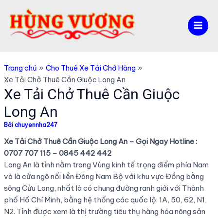
Nhảy
tới
nội
Mai
dung
Men
Trang chủ
Cho Thuê Xe Tải Chở Hàng
Xe Tải Chở Thuê Cần Giuộc Long An
Xe Tải Chở Thuê Cần Giuộc
Long An
Bởi
chuyennha247
Xe Tải Chở Thuê Cần Giuộc Long An – Gọi Ngay Hotline :
0707 707 115 – 0845 442 442
Long An là tỉnh nằm trong Vùng kinh tế trọng điểm phía Nam
và là cửa ngõ nối liền Đông Nam Bộ với khu vực Đồng bằng
sông Cửu Long, nhất là có chung đường ranh giới với Thành
phố Hồ Chí Minh, bằng hệ thống các quốc lộ: 1A, 50, 62, N1,
N2. Tỉnh được xem là thị trường tiêu thụ hàng hóa nông sản