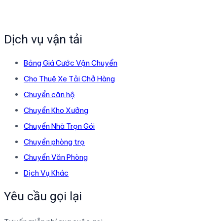
chuyển
nhà
đi
Dịch vụ vận tải
tỉnh
Giá
Bảng Giá Cước Vận Chuyển
Rẻ.
Cho Thuê Xe Tải Chở Hàng
Chuyển căn hộ
Chuyển Kho Xưởng
Chuyển Nhà Trọn Gói
Chuyển phòng trọ
Chuyển Văn Phòng
Dịch Vụ Khác
Yêu cầu gọi lại