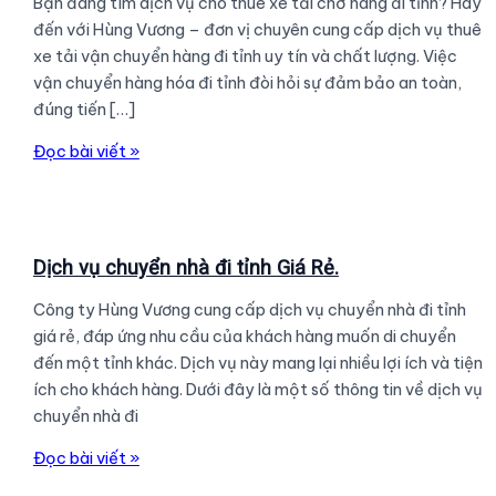
Bạn đang tìm dịch vụ cho thuê xe tải chở hàng đi tỉnh? Hãy
đến với Hùng Vương – đơn vị chuyên cung cấp dịch vụ thuê
xe tải vận chuyển hàng đi tỉnh uy tín và chất lượng. Việc
vận chuyển hàng hóa đi tỉnh đòi hỏi sự đảm bảo an toàn,
đúng tiến […]
Cho
Đọc bài viết »
thuê
xe
tải
chở
Dịch vụ chuyển nhà đi tỉnh Giá Rẻ.
hàng
Công ty Hùng Vương cung cấp dịch vụ chuyển nhà đi tỉnh
đi
giá rẻ, đáp ứng nhu cầu của khách hàng muốn di chuyển
tỉnh
đến một tỉnh khác. Dịch vụ này mang lại nhiều lợi ích và tiện
Uy
ích cho khách hàng. Dưới đây là một số thông tin về dịch vụ
Tín.
chuyển nhà đi
Dịch
Đọc bài viết »
vụ