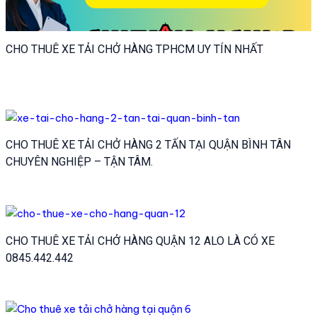
CHO THUÊ XE TẢI CHỞ HÀNG TPHCM UY TÍN NHẤT
CHO THUÊ XE TẢI CHỞ HÀNG 2 TẤN TẠI QUẬN BÌNH TÂN
CHUYÊN NGHIỆP – TẬN TÂM.
CHO THUÊ XE TẢI CHỞ HÀNG QUẬN 12 ALO LÀ CÓ XE
0845.442.442