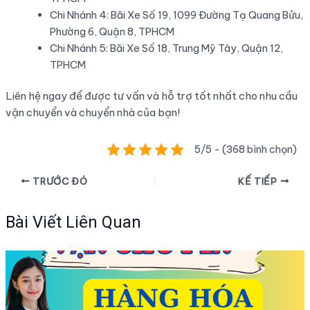
Chi Nhánh 4: Bãi Xe Số 19, 1099 Đường Tạ Quang Bửu,
Phường 6, Quận 8, TPHCM
Chi Nhánh 5: Bãi Xe Số 18, Trung Mỹ Tây, Quận 12,
TPHCM
Liên hệ ngay để được tư vấn và hỗ trợ tốt nhất cho nhu cầu
vận chuyển và chuyển nhà của bạn!
5/5 - (368 bình chọn)
Điều
TRƯỚC ĐÓ
KẾ TIẾP
hướng
bài
Bài Viết Liên Quan
viết