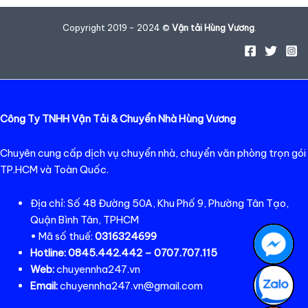
Copyright 2019 - 2024 ©
Vận tải Hùng Vương
.
Công Ty TNHH Vận Tải & Chuyển Nhà Hùng Vương
Chuyên cung cấp dịch vụ chuyển nhà, chuyển văn phòng trọn gói
TP.HCM và Toàn Quốc.
Địa chỉ: Số 48 Đường 50A, Khu Phố 9, Phường Tân Tạo,
Quận Bình Tân, TPHCM
• Mã số thuế:
0316324699
Hotline:
0845.442.442 – 0707.707.115
Web:
chuyennha247.vn
Email:
chuyennha247.vn@gmail.com