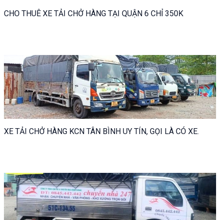
CHO THUÊ XE TẢI CHỞ HÀNG TẠI QUẬN 6 CHỈ 350K
XE TẢI CHỞ HÀNG KCN TÂN BÌNH UY TÍN, GỌI LÀ CÓ XE.