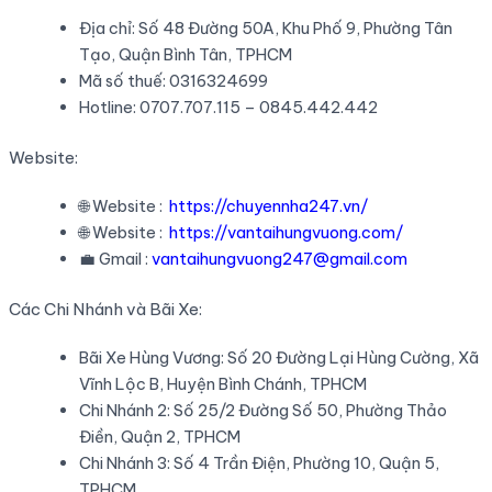
Địa chỉ: Số 48 Đường 50A, Khu Phố 9, Phường Tân
Tạo, Quận Bình Tân, TPHCM
Mã số thuế: 0316324699
Hotline: 0707.707.115 – 0845.442.442
Website:
🌐 Website :
https://chuyennha247.vn/
🌐 Website :
https://vantaihungvuong.com/
💼 Gmail :
vantaihungvuong247@gmail.com
Các Chi Nhánh và Bãi Xe:
Bãi Xe Hùng Vương: Số 20 Đường Lại Hùng Cường, Xã
Vĩnh Lộc B, Huyện Bình Chánh, TPHCM
Chi Nhánh 2: Số 25/2 Đường Số 50, Phường Thảo
Điền, Quận 2, TPHCM
Chi Nhánh 3: Số 4 Trần Điện, Phường 10, Quận 5,
TPHCM