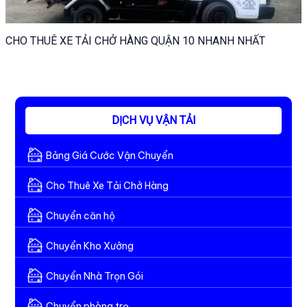
CHO THUÊ XE TẢI CHỞ HÀNG QUẬN 10 NHANH NHẤT
DỊCH VỤ VẬN TẢI
Bảng Giá Cước Vận Chuyển
Cho Thuê Xe Tải Chở Hàng
Chuyển căn hộ
Chuyển Kho Xưởng
Chuyển Nhà Trọn Gói
Chuyển phòng trọ