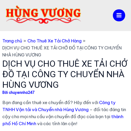
Nhảy
tới
nội
Mai
dung
Men
Trang chủ
Cho Thuê Xe Tải Chở Hàng
DỊCH VỤ CHO THUÊ XE TẢI CHỞ ĐỒ TẠI CÔNG TY CHUYỂN
NHÀ HÙNG VƯƠNG
DỊCH VỤ CHO THUÊ XE TẢI CHỞ
ĐỒ TẠI CÔNG TY CHUYỂN NHÀ
HÙNG VƯƠNG
Bởi
chuyennha247
Bạn đang cần thuê xe chuyển đồ? Hãy đến với
Công ty
TNHH Vận tải và Chuyển nhà Hùng Vương
– đối tác đáng tin
cậy cho mọi nhu cầu vận chuyển đồ đạc của bạn tại
thành
phố Hồ Chí Minh
và các tỉnh lân cận!