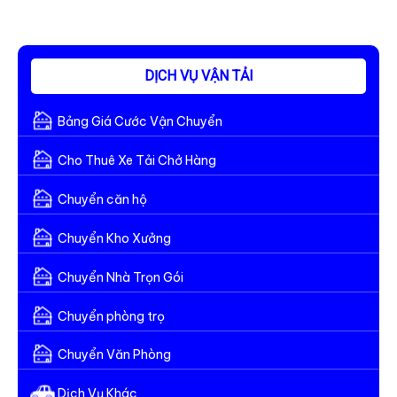
Tải
Chở
Thuê
Cần
DỊCH VỤ VẬN TẢI
Giuộc
Long
Bảng Giá Cước Vận Chuyển
An
Cho Thuê Xe Tải Chở Hàng
Chuyển căn hộ
Chuyển Kho Xưởng
Chuyển Nhà Trọn Gói
Chuyển phòng trọ
Chuyển Văn Phòng
Dịch Vụ Khác