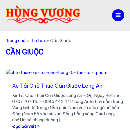
Nhảy
tới
nội
Mai
dung
Men
Trang chủ
Tin tức
Cần Giuộc
CẦN GIUỘC
Xe Tải Chở Thuê Cần Giuộc Long An
Xe Tải Chở Thuê Cần Giuộc Long An – Gọi Ngay Hotline :
0707 707 115 – 0845 442 442 Long An là tỉnh nằm trong
Vùng kinh tế trọng điểm phía Nam và là cửa ngõ nối liền
Đông Nam Bộ với khu vực Đồng bằng sông Cửu Long,
nhất là có chung đường […]
Xe
Đọc bài viết »