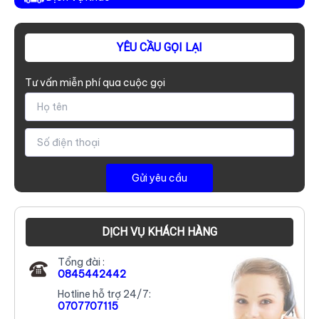
YÊU CẦU GỌI LẠI
Tư vấn miễn phí qua cuộc gọi
DỊCH VỤ KHÁCH HÀNG
Tổng đài :
0845442442
Hotline hỗ trợ 24/7:
0707707115