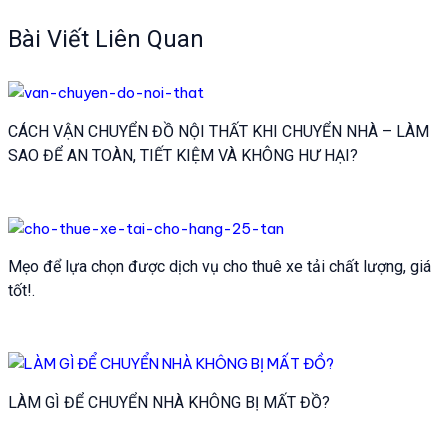
hướng
bài
Bài Viết Liên Quan
viết
CÁCH VẬN CHUYỂN ĐỒ NỘI THẤT KHI CHUYỂN NHÀ – LÀM
SAO ĐỂ AN TOÀN, TIẾT KIỆM VÀ KHÔNG HƯ HẠI?
Mẹo để lựa chọn được dịch vụ cho thuê xe tải chất lượng, giá
tốt!.
LÀM GÌ ĐỂ CHUYỂN NHÀ KHÔNG BỊ MẤT ĐỒ?