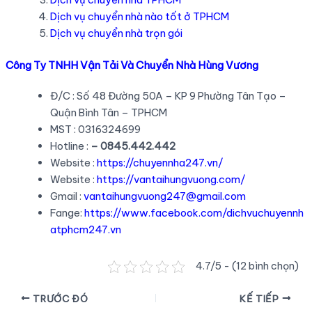
Dịch vụ chuyển nhà nào tốt ở TPHCM
Dịch vụ chuyển nhà trọn gói
Công Ty TNHH Vận Tải Và Chuyển Nhà Hùng Vương
Đ/C : Số 48 Đường 50A – KP 9 Phường Tân Tạo –
Quận Bình Tân – TPHCM
MST : 0316324699
Hotline :
– 0845.442.442
Website :
https://chuyennha247.vn/
Website :
https://vantaihungvuong.com/
Gmail :
vantaihungvuong247@gmail.com
Fange:
https://www.facebook.com/dichvuchuyennh
atphcm247.vn
4.7/5 - (12 bình chọn)
Điều
TRƯỚC ĐÓ
KẾ TIẾP