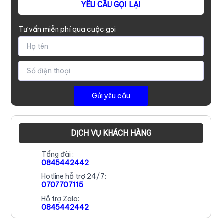
YÊU CẦU GỌI LẠI
Tư vấn miễn phí qua cuộc gọi
DỊCH VỤ KHÁCH HÀNG
Tổng đài :
0845442442
Hotline hỗ trợ 24/7:
0707707115
Hỗ trợ Zalo:
0845442442