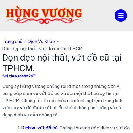
Nhảy
tới
nội
Mai
dung
Men
Trang chủ
Dịch Vụ Khác
Dọn dẹp nội thất, vứt đồ cũ tại TPHCM.
Dọn dẹp nội thất, vứt đồ cũ tại
TPHCM.
Bởi
chuyennha247
Công ty Hùng Vương chúng tôi là một trong những đơn vị
cung cấp dịch vụ vứt đồ cũ và dọn nội thất cũ uy tín tại
TP.HCM. Chúng tôi đã có nhiều năm kinh nghiệm trong lĩnh
vực này và đã được rất nhiều khách hàng tin tưởng và sử
dụng dịch vụ của chúng tôi.
Dịch vụ vứt đồ cũ:
Chúng tôi cung cấp dịch vụ vứt đồ