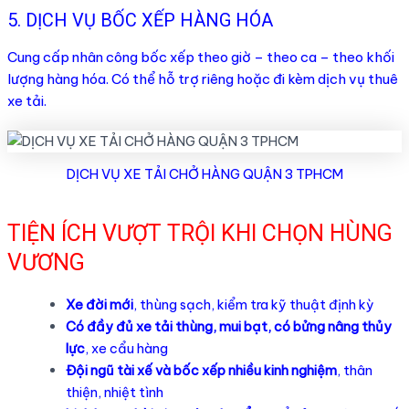
5. DỊCH VỤ BỐC XẾP HÀNG HÓA
Cung cấp nhân công bốc xếp theo giờ – theo ca – theo khối
lượng hàng hóa. Có thể hỗ trợ riêng hoặc đi kèm dịch vụ thuê
xe tải.
DỊCH VỤ XE TẢI CHỞ HÀNG QUẬN 3 TPHCM
TIỆN ÍCH VƯỢT TRỘI KHI CHỌN HÙNG
VƯƠNG
Xe đời mới
, thùng sạch, kiểm tra kỹ thuật định kỳ
Có đầy đủ xe tải thùng, mui bạt, có bửng nâng thủy
lực
, xe cẩu hàng
Đội ngũ tài xế và bốc xếp nhiều kinh nghiệm
, thân
thiện, nhiệt tình