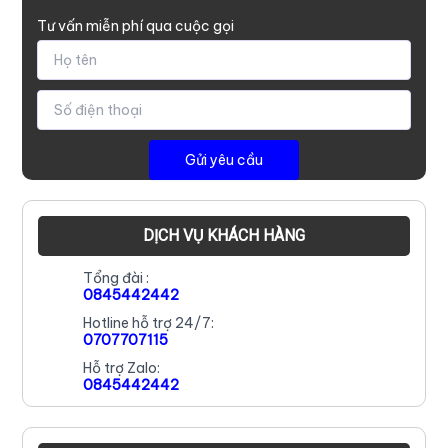
Tư vấn miễn phí qua cuộc gọi
DỊCH VỤ KHÁCH HÀNG
Tổng đài :
0845442442
Hotline hỗ trợ 24/7:
0707707115
Hỗ trợ Zalo:
0845442442