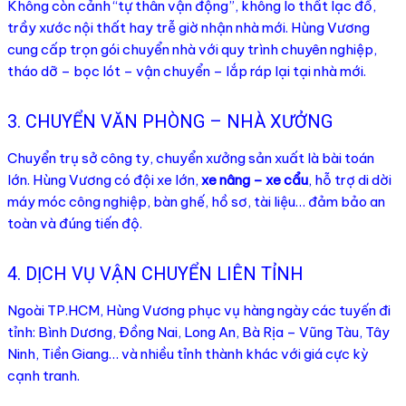
Không còn cảnh “tự thân vận động”, không lo thất lạc đồ,
trầy xước nội thất hay trễ giờ nhận nhà mới. Hùng Vương
cung cấp trọn gói chuyển nhà với quy trình chuyên nghiệp,
tháo dỡ – bọc lót – vận chuyển – lắp ráp lại tại nhà mới.
3. CHUYỂN VĂN PHÒNG – NHÀ XƯỞNG
Chuyển trụ sở công ty, chuyển xưởng sản xuất là bài toán
lớn. Hùng Vương có đội xe lớn,
xe nâng – xe cẩu
, hỗ trợ di dời
máy móc công nghiệp, bàn ghế, hồ sơ, tài liệu… đảm bảo an
toàn và đúng tiến độ.
4. DỊCH VỤ VẬN CHUYỂN LIÊN TỈNH
Ngoài TP.HCM, Hùng Vương phục vụ hàng ngày các tuyến đi
tỉnh: Bình Dương, Đồng Nai, Long An, Bà Rịa – Vũng Tàu, Tây
Ninh, Tiền Giang… và nhiều tỉnh thành khác với giá cực kỳ
cạnh tranh.