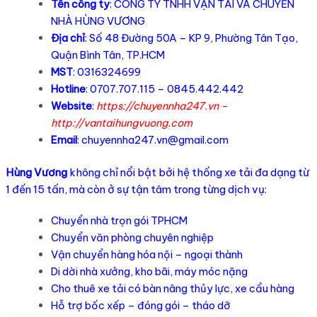
Tên công ty
: CÔNG TY TNHH VẬN TẢI VÀ CHUYỂN
NHÀ HÙNG VƯƠNG
Địa chỉ
: Số 48 Đường 50A – KP 9, Phường Tân Tạo,
Quận Bình Tân, TP.HCM
MST
: 0316324699
Hotline
: 0707.707.115 – 0845.442.442
Website
:
https://chuyennha247.vn
–
http://vantaihungvuong.com
Email
:
chuyennha247.vn@gmail.com
Hùng Vương
không chỉ nổi bật bởi hệ thống xe tải đa dạng từ
1 đến 15 tấn, mà còn ở sự tận tâm trong từng dịch vụ:
Chuyển nhà trọn gói TPHCM
Chuyển văn phòng chuyên nghiệp
Vận chuyển hàng hóa nội – ngoại thành
Di dời nhà xưởng, kho bãi, máy móc nặng
Cho thuê xe tải có bàn nâng thủy lực, xe cẩu hàng
Hỗ trợ bốc xếp – đóng gói – tháo dỡ