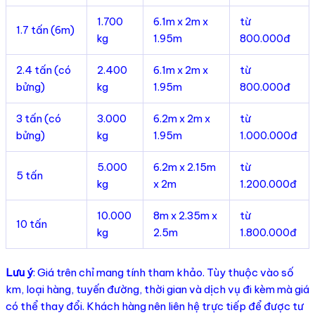
1.700
6.1m x 2m x
từ
1.7 tấn (6m)
kg
1.95m
800.000đ
2.4 tấn (có
2.400
6.1m x 2m x
từ
bửng)
kg
1.95m
800.000đ
3 tấn (có
3.000
6.2m x 2m x
từ
bửng)
kg
1.95m
1.000.000đ
5.000
6.2m x 2.15m
từ
5 tấn
kg
x 2m
1.200.000đ
10.000
8m x 2.35m x
từ
10 tấn
kg
2.5m
1.800.000đ
Lưu ý
: Giá trên chỉ mang tính tham khảo. Tùy thuộc vào số
km, loại hàng, tuyến đường, thời gian và dịch vụ đi kèm mà giá
có thể thay đổi. Khách hàng nên liên hệ trực tiếp để được tư