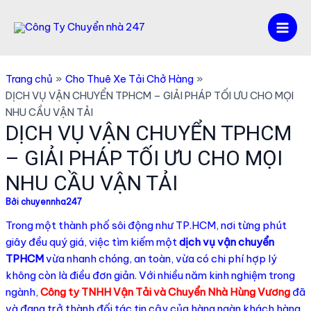
Nhảy
tới
Mai
nội
dung
Men
Trang chủ
Cho Thuê Xe Tải Chở Hàng
DỊCH VỤ VẬN CHUYỂN TPHCM – GIẢI PHÁP TỐI ƯU CHO MỌI
NHU CẦU VẬN TẢI
DỊCH VỤ VẬN CHUYỂN TPHCM
– GIẢI PHÁP TỐI ƯU CHO MỌI
NHU CẦU VẬN TẢI
Bởi
chuyennha247
Trong một thành phố sôi động như TP.HCM, nơi từng phút
giây đều quý giá, việc tìm kiếm một
dịch vụ vận chuyển
TPHCM
vừa nhanh chóng, an toàn, vừa có chi phí hợp lý
không còn là điều đơn giản. Với nhiều năm kinh nghiệm trong
ngành,
Công ty TNHH Vận Tải và Chuyển Nhà Hùng Vương
đã
và đang trở thành đối tác tin cậy của hàng ngàn khách hàng