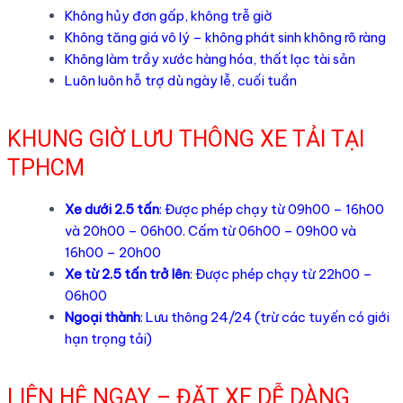
Không hủy đơn gấp, không trễ giờ
Không tăng giá vô lý – không phát sinh không rõ ràng
Không làm trầy xước hàng hóa, thất lạc tài sản
Luôn luôn hỗ trợ dù ngày lễ, cuối tuần
KHUNG GIỜ LƯU THÔNG XE TẢI TẠI
TPHCM
Xe dưới 2.5 tấn
: Được phép chạy từ 09h00 – 16h00
và 20h00 – 06h00. Cấm từ 06h00 – 09h00 và
16h00 – 20h00
Xe từ 2.5 tấn trở lên
: Được phép chạy từ 22h00 –
06h00
Ngoại thành
: Lưu thông 24/24 (trừ các tuyến có giới
hạn trọng tải)
LIÊN HỆ NGAY – ĐẶT XE DỄ DÀNG