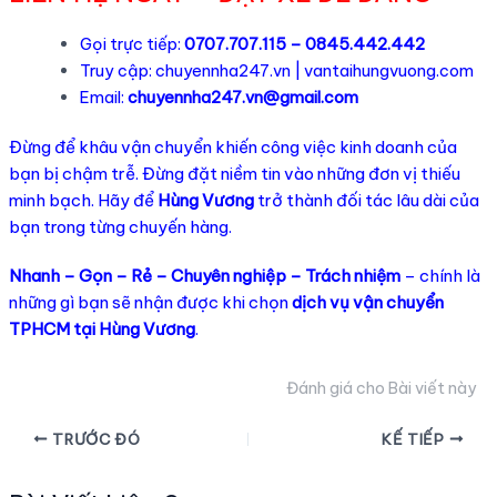
Gọi trực tiếp:
0707.707.115 – 0845.442.442
Truy cập:
chuyennha247.vn
|
vantaihungvuong.com
Email:
chuyennha247.vn@gmail.com
Đừng để khâu vận chuyển khiến công việc kinh doanh của
bạn bị chậm trễ. Đừng đặt niềm tin vào những đơn vị thiếu
minh bạch. Hãy để
Hùng Vương
trở thành đối tác lâu dài của
bạn trong từng chuyến hàng.
Nhanh – Gọn – Rẻ – Chuyên nghiệp – Trách nhiệm
– chính là
những gì bạn sẽ nhận được khi chọn
dịch vụ vận chuyển
TPHCM tại Hùng Vương
.
Đánh giá cho Bài viết này
Điều
TRƯỚC ĐÓ
KẾ TIẾP
hướng
bài