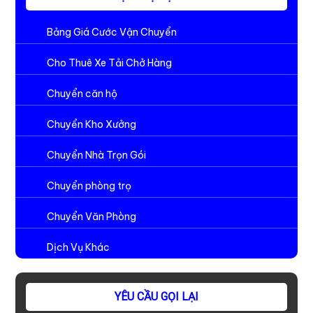
Bảng Giá Cước Vận Chuyển
Cho Thuê Xe Tải Chở Hàng
Chuyển căn hộ
Chuyển Kho Xưởng
Chuyển Nhà Trọn Gói
Chuyển phòng trọ
Chuyển Văn Phòng
Dịch Vụ Khác
YÊU CẦU GỌI LẠI