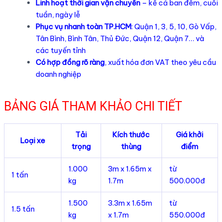
Linh hoạt thời gian vận chuyển
– kể cả ban đêm, cuối
tuần, ngày lễ
Phục vụ nhanh toàn TP.HCM
: Quận 1, 3, 5, 10, Gò Vấp,
Tân Bình, Bình Tân, Thủ Đức, Quận 12, Quận 7… và
các tuyến tỉnh
Có hợp đồng rõ ràng
, xuất hóa đơn VAT theo yêu cầu
doanh nghiệp
BẢNG GIÁ THAM KHẢO CHI TIẾT
Tải
Kích thước
Giá khởi
Loại xe
trọng
thùng
điểm
1.000
3m x 1.65m x
từ
1 tấn
kg
1.7m
500.000đ
1.500
3.3m x 1.65m
từ
1.5 tấn
kg
x 1.7m
550.000đ