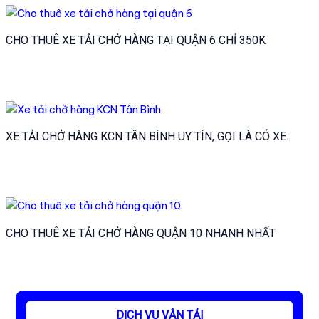
CHO THUÊ XE TẢI CHỞ HÀNG TẠI QUẬN 6 CHỈ 350K
XE TẢI CHỞ HÀNG KCN TÂN BÌNH UY TÍN, GỌI LÀ CÓ XE.
CHO THUÊ XE TẢI CHỞ HÀNG QUẬN 10 NHANH NHẤT
DỊCH VỤ VẬN TẢI