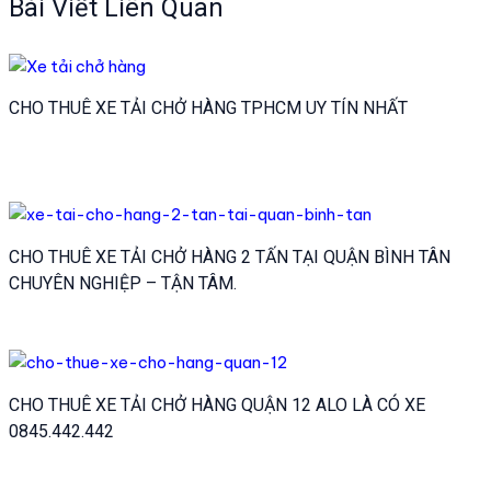
Bài Viết Liên Quan
viết
CHO THUÊ XE TẢI CHỞ HÀNG TPHCM UY TÍN NHẤT
CHO THUÊ XE TẢI CHỞ HÀNG 2 TẤN TẠI QUẬN BÌNH TÂN
CHUYÊN NGHIỆP – TẬN TÂM.
CHO THUÊ XE TẢI CHỞ HÀNG QUẬN 12 ALO LÀ CÓ XE
0845.442.442