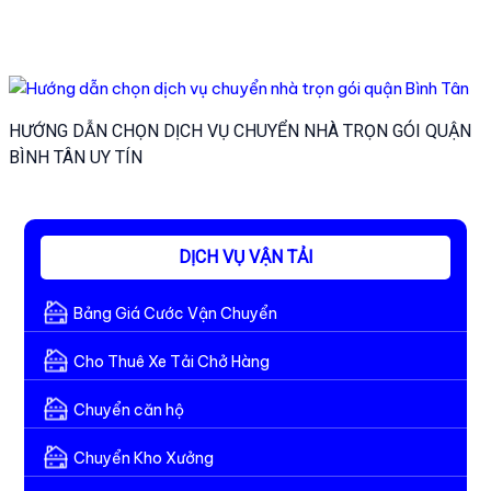
HƯỚNG DẪN CHỌN DỊCH VỤ CHUYỂN NHÀ TRỌN GÓI QUẬN
BÌNH TÂN UY TÍN
DỊCH VỤ VẬN TẢI
Bảng Giá Cước Vận Chuyển
Cho Thuê Xe Tải Chở Hàng
Chuyển căn hộ
Chuyển Kho Xưởng