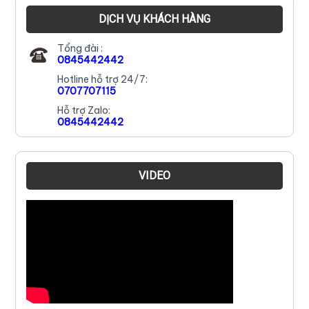
DỊCH VỤ KHÁCH HÀNG
Tổng đài :
0845442442
Hotline hỗ trợ 24/7:
0707707115
Hỗ trợ Zalo:
0845442442
VIDEO