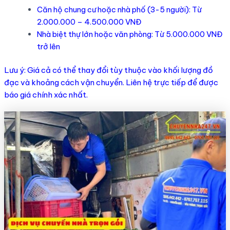
Căn hộ chung cư hoặc nhà phố (3-5 người): Từ
2.000.000 – 4.500.000 VNĐ
Nhà biệt thự lớn hoặc văn phòng: Từ 5.000.000 VNĐ
trở lên
Lưu ý: Giá cả có thể thay đổi tùy thuộc vào khối lượng đồ
đạc và khoảng cách vận chuyển. Liên hệ trực tiếp để được
báo giá chính xác nhất.