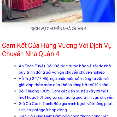
DỊCH VỤ CHUYỂN NHÀ QUẬN 4
Cam Kết Của Hùng Vương Với Dịch Vụ
Chuyển Nhà Quận 4
An Toàn Tuyệt Đối: Đồ đạc được bảo vệ tối đa nhờ
quy trình đóng gói và vận chuyển chuyên nghiệp.
Hỗ Trợ 24/7: Đội ngũ nhân viên sẵn sàng tư vấn và
giải đáp thắc mắc của khách hàng bất cứ lúc nào.
Bồi Thường 100%: Cam kết đền bù nếu xảy ra mất
mát hoặc hư hỏng tài sản trong quá trình vận chuyển.
Giá Cả Cạnh Tranh: Báo giá minh bạch và không phát
sinh chi phí ngoài hợp đồng.
Tiến Độ Đúng Hẹn: Đảm bảo hoàn thành công việc