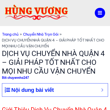
Nhảy
tới
nội
Mai
dung
Men
Trang chủ
Chuyển Nhà Trọn Gói
DỊCH VỤ CHUYỂN NHÀ QUẬN 4 – GIẢI PHÁP TỐT NHẤT CHO
MỌI NHU CẦU VẬN CHUYỂN
DỊCH VỤ CHUYỂN NHÀ QUẬN 4
– GIẢI PHÁP TỐT NHẤT CHO
MỌI NHU CẦU VẬN CHUYỂN
Bởi
chuyennha247
Nội dung bài viết
Giới Thiệu Dịch Vụ Chuyển Nhà Quận 4