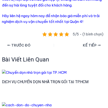
đến sự hài lòng tuyệt đối cho khách hàng.
Hãy liên hệ ngay hôm nay để nhận báo giá miễn phí và trải
nghiệm dịch vụ vận chuyển tốt nhất tại Quận 4!
5/5 - (1 bình chọn)
Điều
TRƯỚC ĐÓ
KẾ TIẾP
hướng
bài
Bài Viết Liên Quan
viết
DỊCH VỤ CHUYỂN DỌN NHÀ TRỌN GÓI TẠI TP.HCM