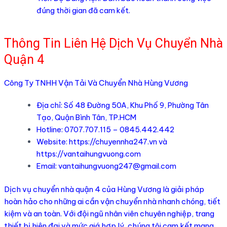
đúng thời gian đã cam kết.
Thông Tin Liên Hệ Dịch Vụ Chuyển Nhà
Quận 4
Công Ty TNHH Vận Tải Và Chuyển Nhà Hùng Vương
Địa chỉ: Số 48 Đường 50A, Khu Phố 9, Phường Tân
Tạo, Quận Bình Tân, TP.HCM
Hotline: 0707.707.115 – 0845.442.442
Website:
https://chuyennha247.vn
và
https://vantaihungvuong.com
Email: vantaihungvuong247@gmail.com
Dịch vụ chuyển nhà quận 4 của Hùng Vương là giải pháp
hoàn hảo cho những ai cần vận chuyển nhà nhanh chóng, tiết
kiệm và an toàn. Với đội ngũ nhân viên chuyên nghiệp, trang
thiết bị hiện đại và mức giá hợp lý, chúng tôi cam kết mang