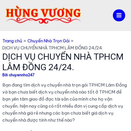
Nhảy
tới
nội
Mai
dung
Men
Trang chủ
Chuyển Nhà Trọn Gói
DỊCH VỤ CHUYỂN NHÀ TPHCM LÂM ĐỒNG 24/24.
DỊCH VỤ CHUYỂN NHÀ TPHCM
LÂM ĐỒNG 24/24.
Bởi
chuyennha247
Bạn đang tìm dịch vụ chuyển nhà trọn gói TPHCM Lâm Đồng
và bạn chưa biết dịch vụ chuyển nhà nào tốt ở TPHCM để
bạn yên tâm giao đồ đạc tài sản của mình cho họ vận
chuyển, hiện nay cũng có rất nhiều đơn vị cung cấp dịch vụ
chuyển nhà giá rẻ nhưng các bạn chưa biết giá dịch vụ
chuyển nhà được tính như thế nào?