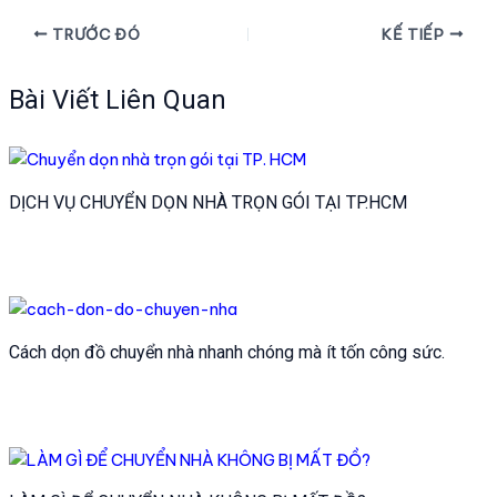
Điều
TRƯỚC ĐÓ
KẾ TIẾP
hướng
bài
Bài Viết Liên Quan
viết
DỊCH VỤ CHUYỂN DỌN NHÀ TRỌN GÓI TẠI TP.HCM
Cách dọn đồ chuyển nhà nhanh chóng mà ít tốn công sức.