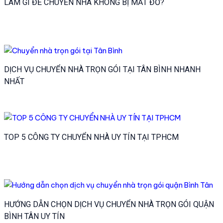
LÀM GÌ ĐỂ CHUYỂN NHÀ KHÔNG BỊ MẤT ĐỒ?
DỊCH VỤ CHUYỂN NHÀ TRỌN GÓI TẠI TÂN BÌNH NHANH
NHẤT
TOP 5 CÔNG TY CHUYỂN NHÀ UY TÍN TẠI TPHCM
HƯỚNG DẪN CHỌN DỊCH VỤ CHUYỂN NHÀ TRỌN GÓI QUẬN
BÌNH TÂN UY TÍN