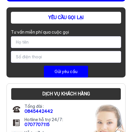
YÊU CẦU GỌI LẠI
Tư vấn miễn phí qua cuộc gọi
DỊCH VỤ KHÁCH HÀNG
Tổng đài :
0845442442
Hotline hỗ trợ 24/7:
0707707115