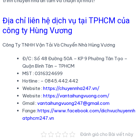
trình chuyển nhà an tâm và thuận lợi nhất!
Địa chỉ liên hệ dịch vụ tại TPHCM của
công ty Hùng Vương
Công Ty TNHH Vận Tải Và Chuyển Nhà Hùng Vương
Đ/C : Số 48 Đường 50A – KP 9 Phường Tân Tạo –
Quận Bình Tân – TPHCM
MST : 0316324699
Hotline : – 0845.442.442
Website :
https://chuyennha247.vn/
Website :
https://vantaihungvuong.com/
Gmail :
vantaihungvuong247@gmail.com
Fange:
https://www.facebook.com/dichvuchuyennh
atphcm247.vn
Đánh giá cho Bài viết này