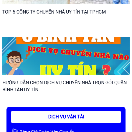
TOP 5 CÔNG TY CHUYỂN NHÀ UY TÍN TẠI TPHCM
HƯỚNG DẪN CHỌN DỊCH VỤ CHUYỂN NHÀ TRỌN GÓI QUẬN
BÌNH TÂN UY TÍN
DỊCH VỤ VẬN TẢI
Bảng Giá Cước Vận Chuyển