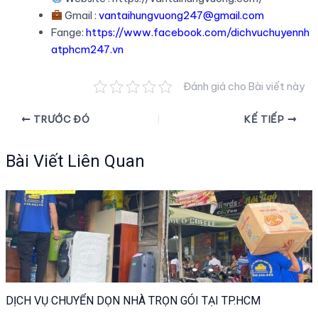
Gmail :
vantaihungvuong247@gmail.com
Fange:
https://www.facebook.com/dichvuchuyennh
atphcm247.vn
Đánh giá cho Bài viết này
Điều
TRƯỚC ĐÓ
KẾ TIẾP
hướng
bài
Bài Viết Liên Quan
viết
DỊCH VỤ CHUYỂN DỌN NHÀ TRỌN GÓI TẠI TP.HCM