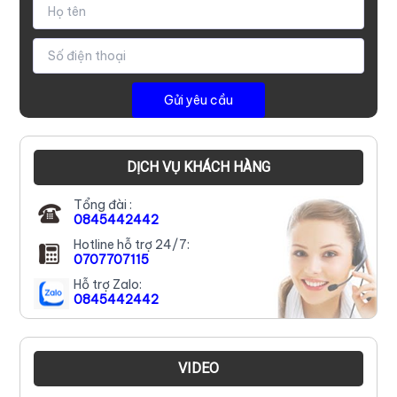
DỊCH VỤ KHÁCH HÀNG
Tổng đài :
0845442442
Hotline hỗ trợ 24/7:
0707707115
Hỗ trợ Zalo:
0845442442
VIDEO