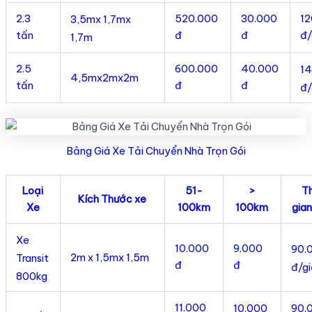
2.3
520.000
30.000
1
3,5mx 1,7mx
tấn
đ
đ
đ/
1,7m
2.5
600.000
40.000
1
4,5mx2mx2m
tấn
đ
đ
đ/
Bảng Giá Xe Tải Chuyển Nhà Trọn Gói
Loại
51-
>
T
Kích Thước xe
Xe
100km
100km
gia
Xe
10.000
9.000
90.
2m x 1,5mx 1,5m
Transit
đ
đ
đ/g
800kg
11.000
10.000
90.