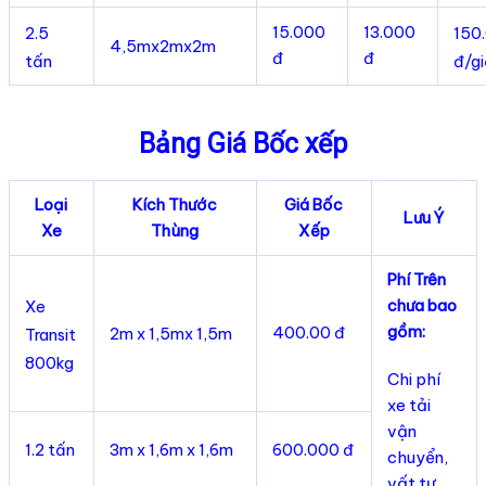
15.000
13.000
2.5
150
4,5mx2mx2m
đ
đ
tấn
đ/g
Bảng Giá Bốc xếp
Loại
Kích Thước
Giá Bốc
Lưu Ý
Xe
Thùng
Xếp
Phí Trên
chưa bao
Xe
gồm:
400.00 đ
2m x 1,5mx 1,5m
Transit
800kg
Chi phí
xe tải
vận
1.2 tấn
3m x 1,6m x 1,6m
600.000 đ
chuyển,
vất tư