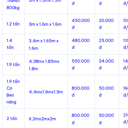
2m x 1,5mx 1,5m
Transit
đ
đ
đ/
800kg
450.000
20.000
1
1.2 tấn
3m x 1,6m x 1,6m
đ
đ
đ/
1.4
480.000
25.000
11
3,4m x 1,65m x
tấn
đ
đ
đ/
1,6m
550.000
34.000
1
4,38mx 1,85mx
1.9 tấn
đ
đ
đ/
1,8m
1.9 tấn
Có
800.000
50.000
1
4,4mx1,9mx1,9m
Ben
đ
đ
đ/
nâng
2
800.000
50.000
2 tấn
6,2mx2mx2m
đ/
đ
đ