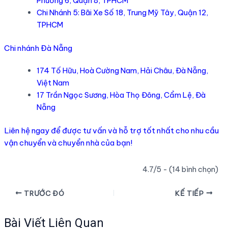
Phường 6, Quận 8, TPHCM
Chi Nhánh 5: Bãi Xe Số 18, Trung Mỹ Tây, Quận 12,
TPHCM
Chi nhánh Đà Nẵng
174 Tố Hữu, Hoà Cường Nam, Hải Châu, Đà Nẵng,
Việt Nam
17 Trần Ngọc Sương, Hòa Thọ Đông, Cẩm Lệ, Đà
Nẵng
Liên hệ ngay để được tư vấn và hỗ trợ tốt nhất cho nhu cầu
vận chuyển và chuyển nhà của bạn!
4.7/5 - (14 bình chọn)
Điều
TRƯỚC ĐÓ
KẾ TIẾP
hướng
bài
Bài Viết Liên Quan