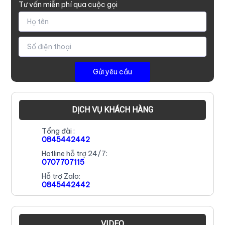
Tư vấn miễn phí qua cuộc gọi
DỊCH VỤ KHÁCH HÀNG
Tổng đài :
0845442442
Hotline hỗ trợ 24/7:
0707707115
Hỗ trợ Zalo:
0845442442
VIDEO