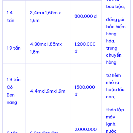
bao bộc,
1.4
3,4m x 1,65m x
800.000 đ
đống gói
tấn
1,6m
bảo hiểm
hàng
hóa,
4,38mx 1,85mx
1.200.000
1.9 tấn
trung
đ
1,8m
chuyển
hàng
từ hẻm
1.9 tấn
nhỏ ra
Có
1500.000
hoặc lầu
4,4mx1,9mx1,9m
đ
Ben
cao,
nâng
tháo lắp
máy
lạnh,
2.000.000
nước