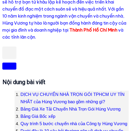
sẽ hỗ trợ bạn từ khâu lập kế hoạch đến việc triển khai
chuyển đồ đạc một cách suôn sẻ và hiệu quả nhất. Với gần
10 năm kinh nghiệm trong ngành vận chuyển và
chuyển nhà
,
Hùng Vương
tự hào là người bạn đồng hành đáng tin cậy của
mọi gia đình và doanh nghiệp tại
Thành Phố Hồ Chí Minh
và
các tỉnh lân cận.
Nội dung bài viết
DỊCH VỤ CHUYỂN NHÀ TRỌN GÓI TPHCM UY TÍN
NHẤT của Hùng Vương bao gồm những gì?
Bảng Giá Xe Tải Chuyển Nhà Trọn Gói Hùng Vương
Bảng Giá Bốc xếp
Quy trình 5 bước chuyển nhà của Công ty Hùng Vương
Dưới đây là 10 câu hỏi thường gặp về dịch vụ chuyển