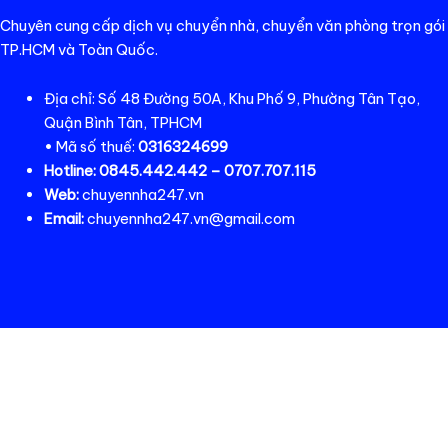
Chuyên cung cấp dịch vụ chuyển nhà, chuyển văn phòng trọn gói
TP.HCM và Toàn Quốc.
Địa chỉ: Số 48 Đường 50A, Khu Phố 9, Phường Tân Tạo,
Quận Bình Tân, TPHCM
• Mã số thuế:
0316324699
Hotline:
0845.442.442 – 0707.707.115
Web:
chuyennha247.vn
Email:
chuyennha247.vn@gmail.com