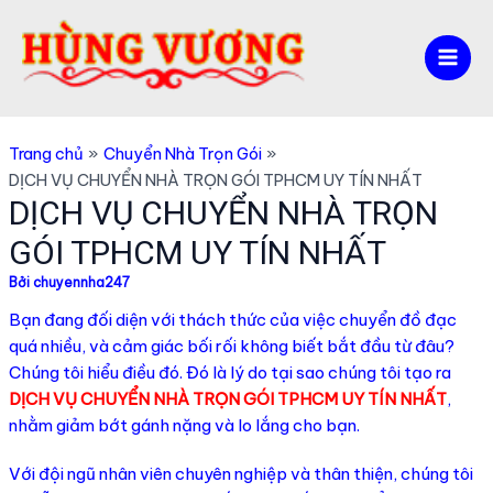
Nhảy
tới
nội
Mai
dung
Men
Trang chủ
Chuyển Nhà Trọn Gói
DỊCH VỤ CHUYỂN NHÀ TRỌN GÓI TPHCM UY TÍN NHẤT
DỊCH VỤ CHUYỂN NHÀ TRỌN
GÓI TPHCM UY TÍN NHẤT
Bởi
chuyennha247
Bạn đang đối diện với thách thức của việc chuyển đồ đạc
quá nhiều, và cảm giác bối rối không biết bắt đầu từ đâu?
Chúng tôi hiểu điều đó. Đó là lý do tại sao chúng tôi tạo ra
DỊCH VỤ CHUYỂN NHÀ TRỌN GÓI TPHCM UY TÍN NHẤT
,
nhằm giảm bớt gánh nặng và lo lắng cho bạn.
Với đội ngũ nhân viên chuyên nghiệp và thân thiện, chúng tôi