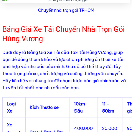
Chuyển nhà trọn gói TPHCM
Bảng Giá Xe Tải Chuyển Nhà Trọn Gói
Hùng Vương
Dưới đây là Bảng Giá Xe Tải của Taxi tải Hùng Vương, giúp
bạn dễ dàng tham khảo và lựa chọn phương án thuê xe tải
phù hợp với nhu cầu của mình. Giá cả có thể thay đổi tùy
theo trọng tải xe, chất lượng và quãng đường vận chuyển.
Hãy liên hệ với chúng tôi để nhận được báo giá chính xác và
tư vấn tốt nhất cho nhu cầu của bạn.
Loại
10km
11 –
Th
Kích Thước xe
Xe
Đầu
50km
gi
Xe
400.000
20.000
9