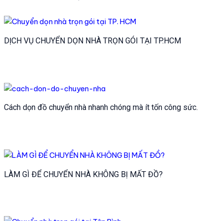
viết
DỊCH VỤ CHUYỂN DỌN NHÀ TRỌN GÓI TẠI TP.HCM
Cách dọn đồ chuyển nhà nhanh chóng mà ít tốn công sức.
LÀM GÌ ĐỂ CHUYỂN NHÀ KHÔNG BỊ MẤT ĐỒ?