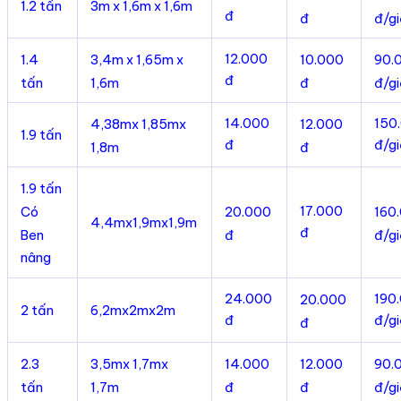
1.2 tấn
3m x 1,6m x 1,6m
đ
đ
đ/g
12.000
1.4
3,4m x 1,65m x
10.000
90.
đ
tấn
1,6m
đ
đ/g
14.000
150
4,38mx 1,85mx
12.000
1.9 tấn
đ
đ/g
1,8m
đ
1.9 tấn
17.000
Có
20.000
160
4,4mx1,9mx1,9m
đ
Ben
đ
đ/g
nâng
24.000
190
20.000
2 tấn
6,2mx2mx2m
đ
đ/g
đ
2.3
3,5mx 1,7mx
14.000
12.000
90.
tấn
1,7m
đ
đ
đ/g