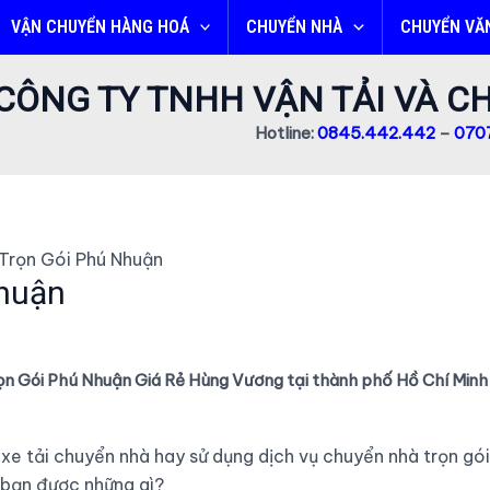
VẬN CHUYỂN HÀNG HOÁ
CHUYỂN NHÀ
CHUYỂN VĂ
CÔNG TY TNHH VẬN TẢI VÀ 
Hotline:
0845.442.442
–
0707
Trọn Gói Phú Nhuận
huận
n Gói Phú Nhuận Giá Rẻ Hùng Vương tại thành phố Hồ Chí Minh
xe tải chuyển nhà hay sử dụng dịch vụ chuyển nhà trọn gó
 bạn được những gì?