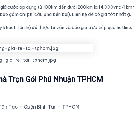
9 giá cước áp dụng từ 100km đến dưới 200km là 14.000vnđ/1km 
ao gồm chi phí cầu phà bến bãi). Liên hệ để có giá tốt nhất ạ.
 khách liên hệ để được tư vấn và báo giá trực tiếp qua hotline:
-gia-re-tai-tphcm.jpg
 Nhà Trọn Gói Phú Nhuận TPHCM
Tân Tạo – Quận Bình Tân – TPHCM
2