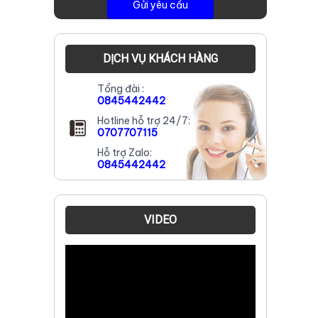
DỊCH VỤ KHÁCH HÀNG
Tổng đài :
0845442442
Hotline hỗ trợ 24/7:
0707707115
Hỗ trợ Zalo:
0845442442
m
VIDEO