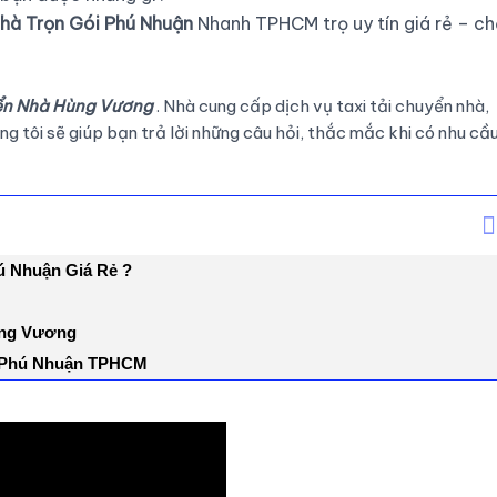
hà Trọn Gói Phú Nhuận
Nhanh TPHCM trọ uy tín giá rẻ – ch
ển Nhà Hùng Vương
. Nhà cung cấp dịch vụ taxi tải chuyển nhà,
g tôi sẽ giúp bạn trả lời những câu hỏi, thắc mắc khi có nhu cầ
ú Nhuận Giá Rẻ ?
Hùng Vương
i Phú Nhuận TPHCM