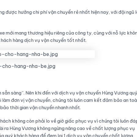
g được hưởng chi phí vận chuyển rẻ nhất hiện nay, với đội ngũ l
 xe mới mang thương hiệu riêng của công ty, cùng với nỗ lực khô
khách hàng dịch vụ vận chuyển tốt nhất.
-cho-hang-nha-be.jpg
ôn sẵn sàng”. Nên khi đến với dịch vụ vận chuyển Hùng Vương qu
i làm đơn vị vận chuyển, chúng tôi luôn cam kết đảm bảo an to
m bảo thời gian vận chuyển nhanh nhất.
hách không còn phải lo về giờ giấc phục vụ vì chúng tôi luôn đá
oài ra Hùng Vương không ngừng nâng cao về chất lượng phục vụ
ủa quý khách hàng để đem lại 1 dịch vụ vận chuyển chất lượng