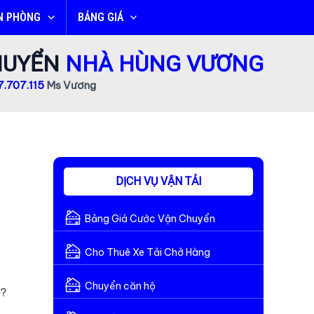
N PHÒNG
BẢNG GIÁ
CHUYỂN
NHÀ HÙNG VƯƠNG
.707.115
Ms Vương
DỊCH VỤ VẬN TẢI
Bảng Giá Cước Vận Chuyển
Cho Thuê Xe Tải Chở Hàng
Chuyển căn hộ
i?