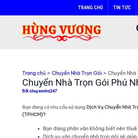
Nhảy
TRANG CHỦ
TIN TỨC
tới
nội
dung
Trang chủ
Chuyển Nhà Trọn Gói
Chuyển Nhà 
Chuyển Nhà Trọn Gói Phú N
Bởi
chuyennha247
Bạn đang có nhu cầu sử dụng
Dịch Vụ Chuyển Nhà Trọ
(TPHCM)?
Bạn đang phân vân không biết nên thuê 
Dịch vụ vận chuyển nhà trọn gói sẽ giúp