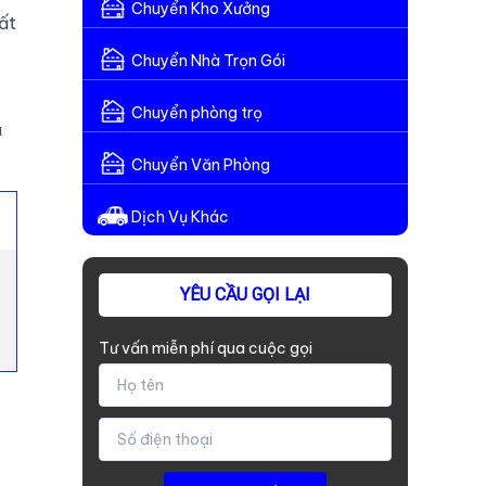
Chuyển Kho Xưởng
ất
Chuyển Nhà Trọn Gói
Chuyển phòng trọ
u
Chuyển Văn Phòng
Dịch Vụ Khác
YÊU CẦU GỌI LẠI
Tư vấn miễn phí qua cuộc gọi