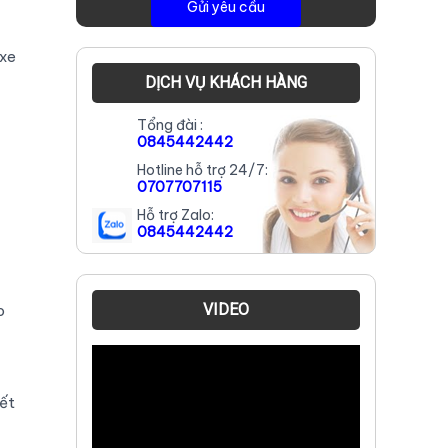
 xe
DỊCH VỤ KHÁCH HÀNG
Tổng đài :
0845442442
Hotline hỗ trợ 24/7:
0707707115
Hỗ trợ Zalo:
0845442442
VIDEO
o
iết