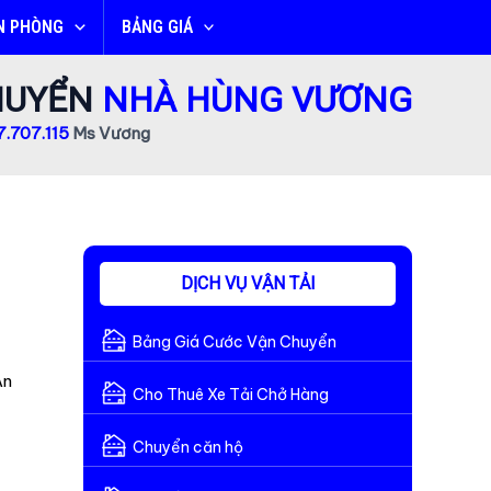
N PHÒNG
BẢNG GIÁ
CHUYỂN
NHÀ HÙNG VƯƠNG
.707.115
Ms Vương
DỊCH VỤ VẬN TẢI
Bảng Giá Cước Vận Chuyển
An
Cho Thuê Xe Tải Chở Hàng
Chuyển căn hộ