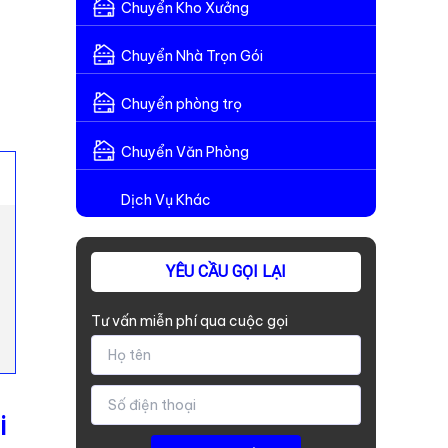
Chuyển Kho Xưởng
Chuyển Nhà Trọn Gói
Chuyển phòng trọ
Chuyển Văn Phòng
Dịch Vụ Khác
YÊU CẦU GỌI LẠI
Tư vấn miễn phí qua cuộc gọi
i