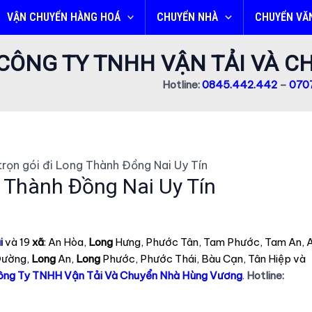
VẬN CHUYỂN HÀNG HOÁ
CHUYỂN NHÀ
CHUYỂN VĂ
CÔNG TY TNHH VẬN TẢI VÀ 
Hotline:
0845.442.442
–
0707
rọn gói đi Long Thành Đồng Nai Uy Tín
g Thành Đồng Nai Uy Tín
i
và 19
xã
: An Hòa,
Long
Hưng, Phước Tân, Tam Phước, Tam An, 
Đường,
Long
An,
Long
Phước, Phước Thái, Bàu Cạn, Tân Hiệp và
ông Ty TNHH Vận Tải Và Chuyển Nhà Hùng Vương
.
Hotline: