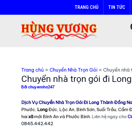
Nhảy
TRANG CHỦ
TIN TỨC
tới
nội
dung
Trang chủ
Chuyển Nhà Trọn Gói
Chuyển nhà t
Chuyển nhà trọn gói đi Lon
Bởi
chuyennha247
Dịch Vụ Chuyển Nhà Trọn Gói Đi Long Thành Đồng Na
Phước,
Long
Đức, Lộc An, Bình Sơn, Suối Trầu, Cẩm 
hai
xã
mới Bình An và Phước Bình.
Liên hệ ngay cho
C
0845.442.442