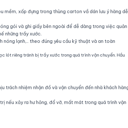
ệu mềm, xốp đựng trong thùng carton vầ dán lưu ý hàng dễ
óng gói và ghi giấy bên ngoài để dễ dàng trong việc quản l
hế những trầy xước.
h nóng lạnh,.. theo đúng yêu cầu kỹ thuật và an toàn
 lót riêng tránh bị trầy xước trong quá trình vận chuyển. Hầu
ịu trách nhiệm nhận đồ và vận chuyển đến nhà khách hàng
rị nếu xảy ra hư hỏng, đổ vỡ, mất mát trong quá trình vận