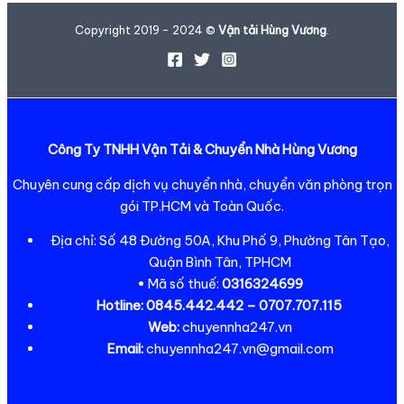
Copyright 2019 - 2024 ©
Vận tải Hùng Vương
.
Công Ty TNHH Vận Tải & Chuyển Nhà Hùng Vương
Chuyên cung cấp dịch vụ chuyển nhà, chuyển văn phòng trọn
gói TP.HCM và Toàn Quốc.
Địa chỉ: Số 48 Đường 50A, Khu Phố 9, Phường Tân Tạo,
Quận Bình Tân, TPHCM
• Mã số thuế:
0316324699
Hotline:
0845.442.442 – 0707.707.115
Web:
chuyennha247.vn
Email:
chuyennha247.vn@gmail.com