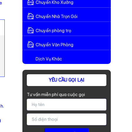
Chuyển Kho Xưởng
e
Chuyển Nhà Trọn Gói
Chuyển phòng trọ
Chuyển Văn Phòng
Dịch Vụ Khác
YÊU CẦU GỌI LẠI
Tư vấn miễn phí qua cuộc gọi
h.
g