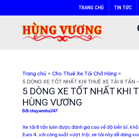
Nhảy
TRANG CHỦ
TIN TỨC
tới
nội
dung
Trang chủ
Cho Thuê Xe Tải Chở Hàng
5 DÒNG XE TỐT NHẤT KHI THUÊ XE TẢI 8 TẤN
5 DÒNG XE TỐT NHẤT KHI T
HÙNG VƯƠNG
Bởi
chuyennha247
Xe tải 8 tấn luôn được đánh giá cao về độ bền bỉ, kh
Euro 4, với công suất vượt trội, xe tải này dễ dàng 