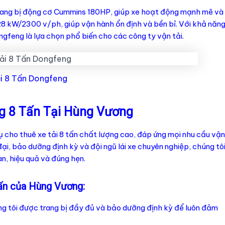
 trang bị động cơ Cummins 180HP, giúp xe hoạt động mạnh mẽ và
 128 kW/2300 v/ph, giúp vận hành ổn định và bền bỉ. Với khả năn
ongfeng là lựa chọn phổ biến cho các công ty vận tải.
i 8 Tấn Dongfeng
g 8 Tấn Tại Hùng Vương
 cho thuê xe tải 8 tấn chất lượng cao, đáp ứng mọi nhu cầu vận
ại, bảo dưỡng định kỳ và đội ngũ lái xe chuyên nghiệp, chúng tô
n, hiệu quả và đúng hẹn.
tấn của Hùng Vương:
úng tôi được trang bị đầy đủ và bảo dưỡng định kỳ để luôn đảm