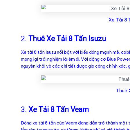
Xe Tải 8 
2.
Thuê Xe Tải 8 Tấn Isuzu
Xe tải 8 tấn Isuzu nổi bật với kiểu dáng mạnh mẽ, cab
mang lại trải nghiệm lái êm ái. Với động cơ Blue Powe
nguyên khối và các chi tiết được gia công chính xác, g
Thuê X
3.
Xe Tải 8 Tấn Veam
Dòng xe tải 8 tấn của Veam đang dần trở thành một t
lắp ráp trong nước, xe Veam không chỉ có giá thành h