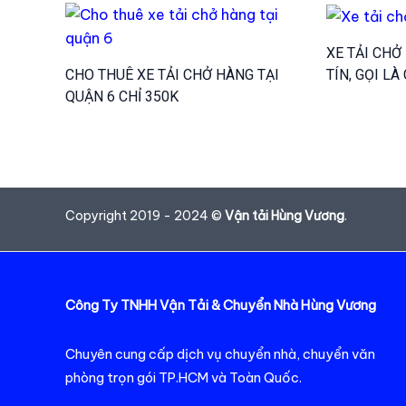
XE TẢI CHỞ
TÍN, GỌI LÀ
CHO THUÊ XE TẢI CHỞ HÀNG TẠI
QUẬN 6 CHỈ 350K
Copyright 2019 - 2024 ©
Vận tải Hùng Vương
.
Công Ty TNHH Vận Tải & Chuyển Nhà Hùng Vương
Chuyên cung cấp dịch vụ chuyển nhà, chuyển văn
phòng trọn gói TP.HCM và Toàn Quốc.