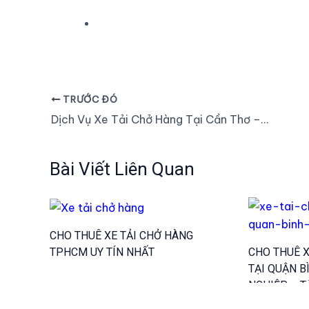
TRƯỚC ĐÓ
Điều
hướng
Dịch Vụ Xe Tải Chở Hàng Tại Cần Thơ – Giải Pháp Vận Chuyển Uy Tín Hàng Đầu
bài
viết
Bài Viết Liên Quan
CHO THUÊ XE TẢI CHỞ HÀNG
TPHCM UY TÍN NHẤT
CHO THUÊ X
TẠI QUẬN B
NGHIỆP – T