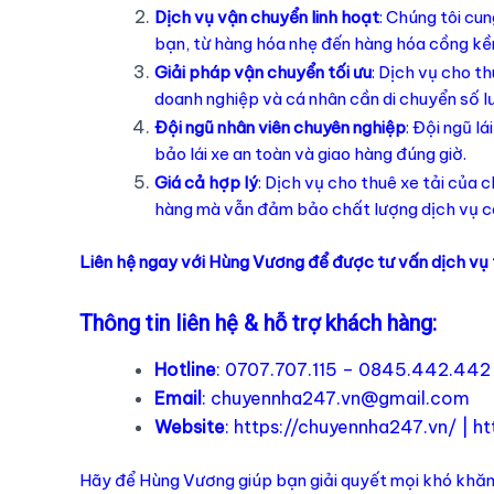
Dịch vụ vận chuyển linh hoạt
: Chúng tôi cu
bạn, từ hàng hóa nhẹ đến hàng hóa cồng kề
Giải pháp vận chuyển tối ưu
: Dịch vụ cho t
doanh nghiệp và cá nhân cần di chuyển số l
Đội ngũ nhân viên chuyên nghiệp
: Đội ngũ l
bảo lái xe an toàn và giao hàng đúng giờ.
Giá cả hợp lý
: Dịch vụ cho thuê xe tải của 
hàng mà vẫn đảm bảo chất lượng dịch vụ c
Liên hệ ngay với Hùng Vương để được tư vấn dịch vụ 
Thông tin liên hệ & hỗ trợ khách hàng:
Hotline
: 0707.707.115 – 0845.442.442
Email
:
chuyennha247.vn@gmail.com
Website
:
https://chuyennha247.vn/
|
ht
Hãy để Hùng Vương giúp bạn giải quyết mọi khó khăn