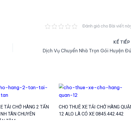
Đánh giá cho Bài viết nà
KẾ TIẾ
E TẢI CHỞ HÀNG 2 TẤN
CHO THUÊ XE TẢI CHỞ HÀNG QUẬ
ÌNH TÂN CHUYÊN
12 ALO LÀ CÓ XE 0845.442.442
ẬN TÂM.