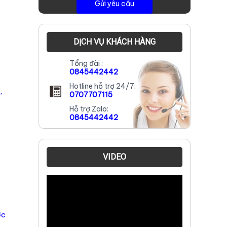
DỊCH VỤ KHÁCH HÀNG
Tổng đài :
0845442442
Hotline hỗ trợ 24/7:
,
0707707115
Hỗ trợ Zalo:
0845442442
VIDEO
ợc