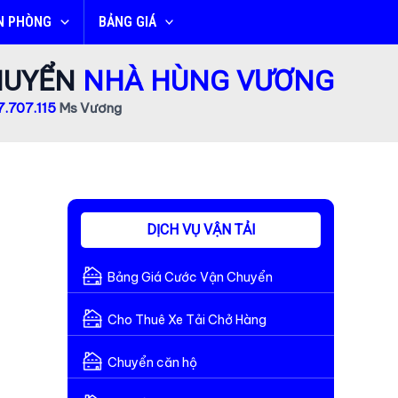
N PHÒNG
BẢNG GIÁ
CHUYỂN
NHÀ HÙNG VƯƠNG
.707.115
Ms Vương
DỊCH VỤ VẬN TẢI
Bảng Giá Cước Vận Chuyển
Cho Thuê Xe Tải Chở Hàng
Chuyển căn hộ
ơ