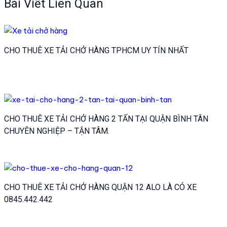
Bài Viết Liên Quan
viết
CHO THUÊ XE TẢI CHỞ HÀNG TPHCM UY TÍN NHẤT
CHO THUÊ XE TẢI CHỞ HÀNG 2 TẤN TẠI QUẬN BÌNH TÂN
CHUYÊN NGHIỆP – TẬN TÂM.
CHO THUÊ XE TẢI CHỞ HÀNG QUẬN 12 ALO LÀ CÓ XE
0845.442.442