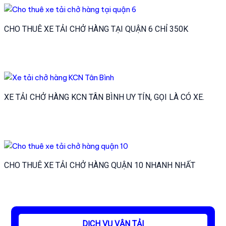
CHO THUÊ XE TẢI CHỞ HÀNG TẠI QUẬN 6 CHỈ 350K
XE TẢI CHỞ HÀNG KCN TÂN BÌNH UY TÍN, GỌI LÀ CÓ XE.
CHO THUÊ XE TẢI CHỞ HÀNG QUẬN 10 NHANH NHẤT
DỊCH VỤ VẬN TẢI