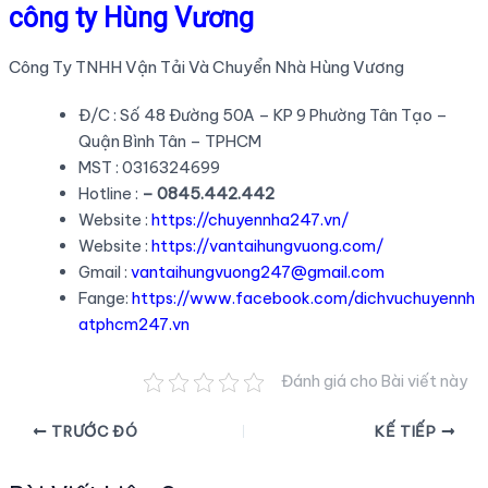
công ty Hùng Vương
Công Ty TNHH Vận Tải Và Chuyển Nhà Hùng Vương
Đ/C : Số 48 Đường 50A – KP 9 Phường Tân Tạo –
Quận Bình Tân – TPHCM
MST : 0316324699
Hotline :
– 0845.442.442
Website :
https://chuyennha247.vn/
Website :
https://vantaihungvuong.com/
Gmail :
vantaihungvuong247@gmail.com
Fange:
https://www.facebook.com/dichvuchuyennh
atphcm247.vn
Đánh giá cho Bài viết này
Điều
TRƯỚC ĐÓ
KẾ TIẾP
hướng
bài