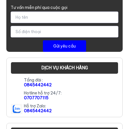
Tư vấn miễn phí qua cuộc gọi
DỊCH VỤ KHÁCH HÀNG
Tổng đài :
0845442442
Hotline hỗ trợ 24/7:
0707707115
Hỗ trợ Zalo:
0845442442