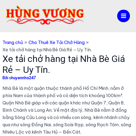
Nhảy
tới
nội
Mai
dung
Men
Trang chủ
Cho Thuê Xe Tải Chở Hàng
Xe tải chở hàng tại Nhà Bè Giá Rẻ – Uy Tín.
Xe tải chở hàng tại Nhà Bè Giá
Rẻ – Uy Tín.
Bởi
chuyennha247
Nhà Bè là một quận thuộc thành phố Hồ Chí Minh, nằm ở
phía Nam của thành phố và có diện tích khoảng 100km².
Quận Nhà Bè giáp với các quận khác như Quận 7, Quận 8,
Bình Chánh và Long An. Về mặt địa lý, Nhà Bè nằm ở đồng
bằng Sông Cửu Long và có nhiều con sông, kênh nhánh chảy
qua như sông Đồng Nai, sông Soài Rạp, sông Rạch Tôm, sông
Nhiêu Lộc và kênh Tàu Hủ – Bến Cát.