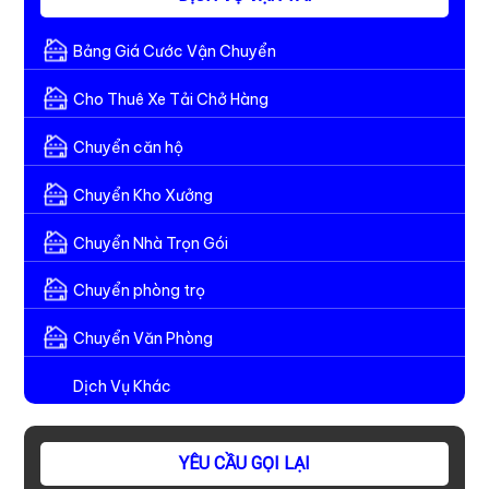
Bảng Giá Cước Vận Chuyển
Cho Thuê Xe Tải Chở Hàng
Chuyển căn hộ
Chuyển Kho Xưởng
Chuyển Nhà Trọn Gói
Chuyển phòng trọ
Chuyển Văn Phòng
Dịch Vụ Khác
YÊU CẦU GỌI LẠI