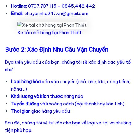
Hotline:
0707.707.115 – 0845.442.442
Email:
chuyennha247.vn@gmail.com
Xe tải chở hàng tại Phan Thiết
Bước 2: Xác Định Nhu Cầu Vận Chuyển
Dựa trên yêu cầu của bạn, chúng tôi sẽ xác định các yếu tố
như:
Loại hàng hóa
cần vận chuyển (nhỏ, nhẹ, lớn, cồng kềnh,
nặng…)
Khối lượng và kích thước
hàng hóa
Tuyến đường
và khoảng cách (nội thành hay liên tỉnh)
Thời gian
giao hàng yêu cầu
Sau đó, chúng tôi sẽ tư vấn cho bạn về loại xe tải và phương
tiện phù hợp.