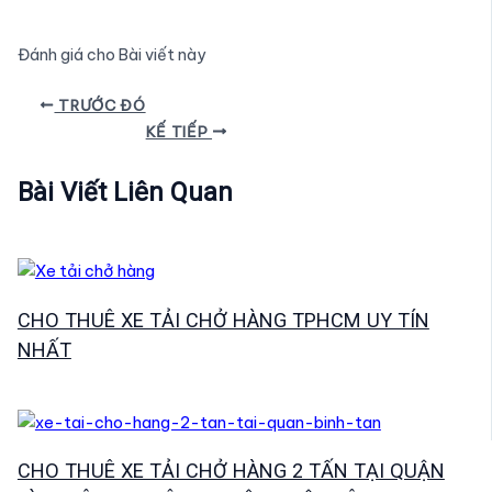
Đánh giá cho Bài viết này
Điều
TRƯỚC ĐÓ
hướng
KẾ TIẾP
bài
viết
Bài Viết Liên Quan
CHO THUÊ XE TẢI CHỞ HÀNG TPHCM UY TÍN
NHẤT
CHO THUÊ XE TẢI CHỞ HÀNG 2 TẤN TẠI QUẬN