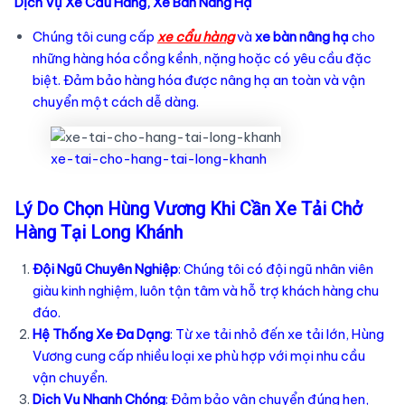
Dịch Vụ Xe Cẩu Hàng, Xe Bàn Nâng Hạ
Chúng tôi cung cấp
xe cẩu hàng
và
xe bàn nâng hạ
cho
những hàng hóa cồng kềnh, nặng hoặc có yêu cầu đặc
biệt. Đảm bảo hàng hóa được nâng hạ an toàn và vận
chuyển một cách dễ dàng.
xe-tai-cho-hang-tai-long-khanh
Lý Do Chọn Hùng Vương Khi Cần Xe Tải Chở
Hàng Tại Long Khánh
Đội Ngũ Chuyên Nghiệp
: Chúng tôi có đội ngũ nhân viên
giàu kinh nghiệm, luôn tận tâm và hỗ trợ khách hàng chu
đáo.
Hệ Thống Xe Đa Dạng
: Từ xe tải nhỏ đến xe tải lớn, Hùng
Vương cung cấp nhiều loại xe phù hợp với mọi nhu cầu
vận chuyển.
Dịch Vụ Nhanh Chóng
: Đảm bảo vận chuyển đúng hẹn,