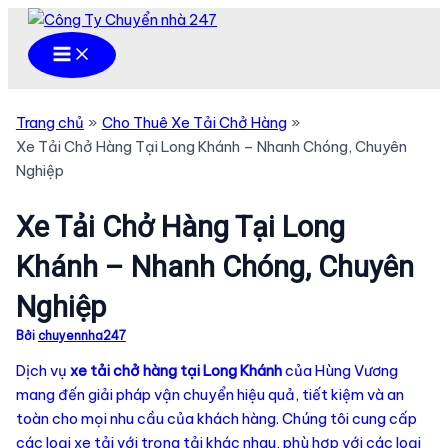
Nhảy
tới
Main
Menu
nội
dung
Trang chủ
Cho Thuê Xe Tải Chở Hàng
Xe Tải Chở Hàng Tại Long Khánh – Nhanh Chóng, Chuyên
Nghiệp
Xe Tải Chở Hàng Tại Long
Khánh – Nhanh Chóng, Chuyên
Nghiệp
Bởi
chuyennha247
Dịch vụ
xe tải chở hàng tại Long Khánh
của Hùng Vương
mang đến giải pháp vận chuyển hiệu quả, tiết kiệm và an
toàn cho mọi nhu cầu của khách hàng. Chúng tôi cung cấp
các loại xe tải với trọng tải khác nhau, phù hợp với các loại