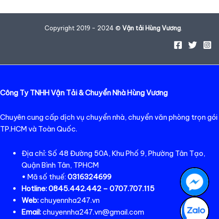
Copyright 2019 - 2024 ©
Vận tải Hùng Vương
.
Công Ty TNHH Vận Tải & Chuyển Nhà Hùng Vương
Chuyên cung cấp dịch vụ chuyển nhà, chuyển văn phòng trọn gói
TP.HCM và Toàn Quốc.
Địa chỉ: Số 48 Đường 50A, Khu Phố 9, Phường Tân Tạo,
Quận Bình Tân, TPHCM
• Mã số thuế:
0316324699
Hotline:
0845.442.442 – 0707.707.115
Web:
chuyennha247.vn
Email:
chuyennha247.vn@gmail.com