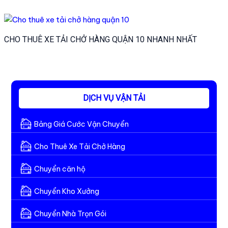
CHO THUÊ XE TẢI CHỞ HÀNG QUẬN 10 NHANH NHẤT
DỊCH VỤ VẬN TẢI
Bảng Giá Cước Vận Chuyển
Cho Thuê Xe Tải Chở Hàng
Chuyển căn hộ
Chuyển Kho Xưởng
Chuyển Nhà Trọn Gói