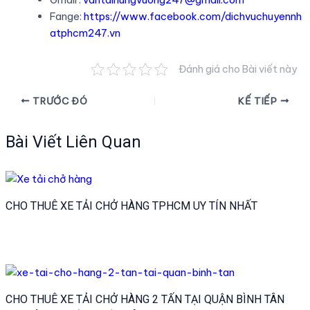
Fange:
https://www.facebook.com/dichvuchuyennh
atphcm247.vn
Đánh giá cho Bài viết này
Điều
TRƯỚC ĐÓ
KẾ TIẾP
hướng
bài
Bài Viết Liên Quan
viết
CHO THUÊ XE TẢI CHỞ HÀNG TPHCM UY TÍN NHẤT
CHO THUÊ XE TẢI CHỞ HÀNG 2 TẤN TẠI QUẬN BÌNH TÂN