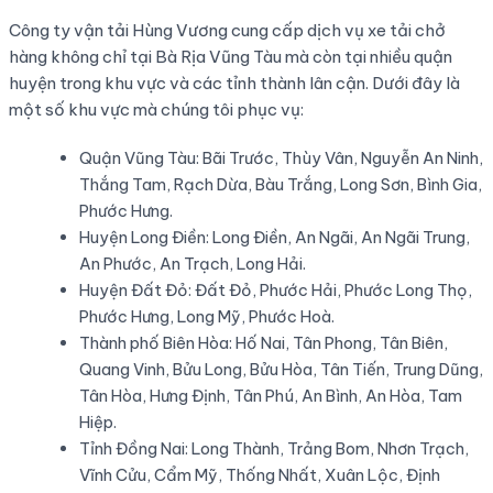
Công ty vận tải Hùng Vương cung cấp dịch vụ xe tải chở
hàng không chỉ tại Bà Rịa Vũng Tàu mà còn tại nhiều quận
huyện trong khu vực và các tỉnh thành lân cận. Dưới đây là
một số khu vực mà chúng tôi phục vụ:
Quận Vũng Tàu: Bãi Trước, Thùy Vân, Nguyễn An Ninh,
Thắng Tam, Rạch Dừa, Bàu Trắng, Long Sơn, Bình Gia,
Phước Hưng.
Huyện Long Điền: Long Điền, An Ngãi, An Ngãi Trung,
An Phước, An Trạch, Long Hải.
Huyện Đất Đỏ: Đất Đỏ, Phước Hải, Phước Long Thọ,
Phước Hưng, Long Mỹ, Phước Hoà.
Thành phố Biên Hòa: Hố Nai, Tân Phong, Tân Biên,
Quang Vinh, Bửu Long, Bửu Hòa, Tân Tiến, Trung Dũng,
Tân Hòa, Hưng Định, Tân Phú, An Bình, An Hòa, Tam
Hiệp.
Tỉnh Đồng Nai: Long Thành, Trảng Bom, Nhơn Trạch,
Vĩnh Cửu, Cẩm Mỹ, Thống Nhất, Xuân Lộc, Định