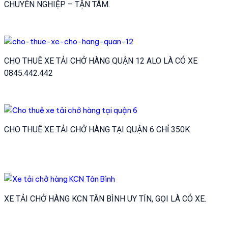
CHUYÊN NGHIỆP – TẬN TÂM.
CHO THUÊ XE TẢI CHỞ HÀNG QUẬN 12 ALO LÀ CÓ XE
0845.442.442
CHO THUÊ XE TẢI CHỞ HÀNG TẠI QUẬN 6 CHỈ 350K
XE TẢI CHỞ HÀNG KCN TÂN BÌNH UY TÍN, GỌI LÀ CÓ XE.