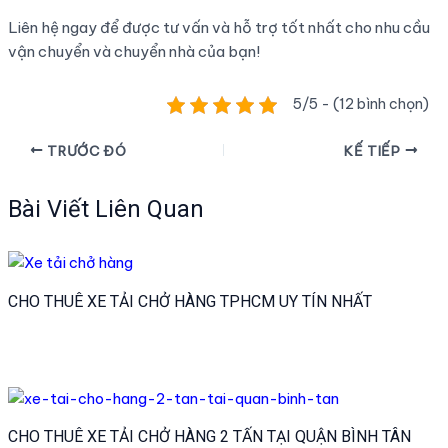
Liên hệ ngay để được tư vấn và hỗ trợ tốt nhất cho nhu cầu
vận chuyển và chuyển nhà của bạn!
5/5 - (12 bình chọn)
Điều
TRƯỚC ĐÓ
KẾ TIẾP
hướng
bài
Bài Viết Liên Quan
viết
CHO THUÊ XE TẢI CHỞ HÀNG TPHCM UY TÍN NHẤT
CHO THUÊ XE TẢI CHỞ HÀNG 2 TẤN TẠI QUẬN BÌNH TÂN