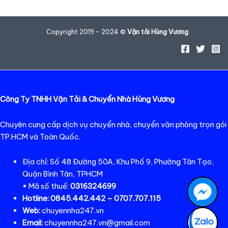
Copyright 2019 - 2024 ©
Vận tải Hùng Vương
.
Công Ty TNHH Vận Tải & Chuyển Nhà Hùng Vương
Chuyên cung cấp dịch vụ chuyển nhà, chuyển văn phòng trọn gói
TP.HCM và Toàn Quốc.
Địa chỉ: Số 48 Đường 50A, Khu Phố 9, Phường Tân Tạo,
Quận Bình Tân, TPHCM
• Mã số thuế:
0316324699
Hotline:
0845.442.442 – 0707.707.115
Web:
chuyennha247.vn
Email:
chuyennha247.vn@gmail.com