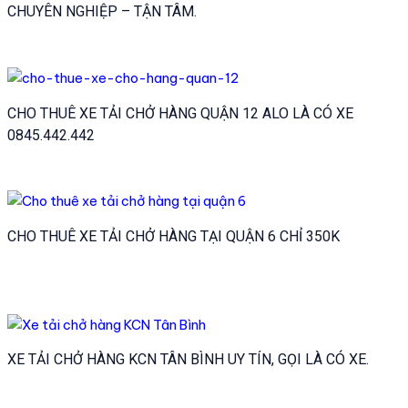
CHUYÊN NGHIỆP – TẬN TÂM.
CHO THUÊ XE TẢI CHỞ HÀNG QUẬN 12 ALO LÀ CÓ XE
0845.442.442
CHO THUÊ XE TẢI CHỞ HÀNG TẠI QUẬN 6 CHỈ 350K
XE TẢI CHỞ HÀNG KCN TÂN BÌNH UY TÍN, GỌI LÀ CÓ XE.