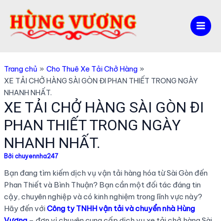
Nhảy
tới
nội
Mai
dung
Men
Trang chủ
Cho Thuê Xe Tải Chở Hàng
XE TẢI CHỞ HÀNG SÀI GÒN ĐI PHAN THIẾT TRONG NGÀY
NHANH NHẤT.
XE TẢI CHỞ HÀNG SÀI GÒN ĐI
PHAN THIẾT TRONG NGÀY
NHANH NHẤT.
Bởi
chuyennha247
Bạn đang tìm kiếm dịch vụ vận tải hàng hóa từ Sài Gòn đến
Phan Thiết và Bình Thuận? Bạn cần một đối tác đáng tin
cậy, chuyên nghiệp và có kinh nghiệm trong lĩnh vực này?
Hãy đến với
Công ty TNHH vận tải và chuyển nhà Hùng
Vương
– đơn vị chuyên cung cấp dịch vụ xe tải chở hàng Sài