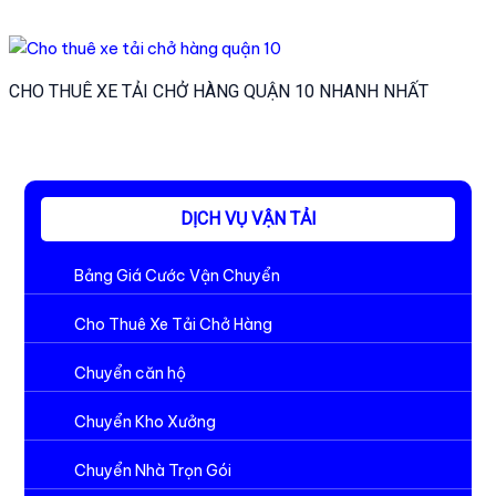
CHO THUÊ XE TẢI CHỞ HÀNG QUẬN 10 NHANH NHẤT
DỊCH VỤ VẬN TẢI
Bảng Giá Cước Vận Chuyển
Cho Thuê Xe Tải Chở Hàng
Chuyển căn hộ
Chuyển Kho Xưởng
Chuyển Nhà Trọn Gói