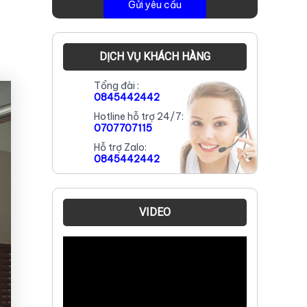
DỊCH VỤ KHÁCH HÀNG
Tổng đài :
0845442442
Hotline hỗ trợ 24/7:
0707707115
Hỗ trợ Zalo:
0845442442
VIDEO