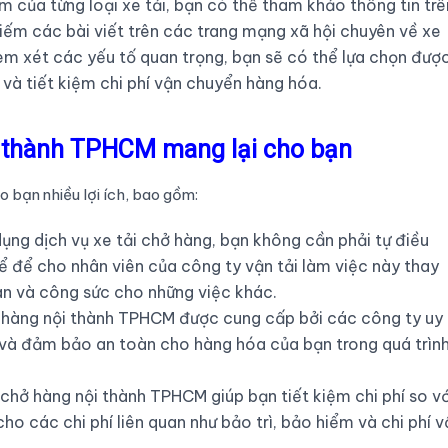
m của từng loại xe tải, bạn có thể tham khảo thông tin trê
iếm các bài viết trên các trang mạng xã hội chuyên về xe
xem xét các yếu tố quan trọng, bạn sẽ có thể lựa chọn đượ
 và tiết kiệm chi phí vận chuyển hàng hóa.
ội thành TPHCM mang lại cho bạn
 bạn nhiều lợi ích, bao gồm:
dụng dịch vụ xe tải chở hàng, bạn không cần phải tự điều
 để cho nhân viên của công ty vận tải làm việc này thay
ian và công sức cho những việc khác.
ở hàng nội thành TPHCM được cung cấp bởi các công ty uy
p và đảm bảo an toàn cho hàng hóa của bạn trong quá trìn
i chở hàng nội thành TPHCM giúp bạn tiết kiệm chi phí so vớ
cho các chi phí liên quan như bảo trì, bảo hiểm và chi phí v