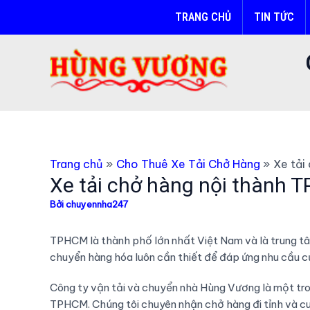
Nhảy
TRANG CHỦ
TIN TỨC
tới
nội
dung
Trang chủ
Cho Thuê Xe Tải Chở Hàng
Xe tải
Xe tải chở hàng nội thành 
Bởi
chuyennha247
TPHCM là thành phố lớn nhất Việt Nam và là trung tâ
chuyển hàng hóa luôn cần thiết để đáp ứng nhu cầu c
Công ty vận tải và chuyển nhà Hùng Vương là một tron
TPHCM. Chúng tôi chuyên nhận chở hàng đi tỉnh và c