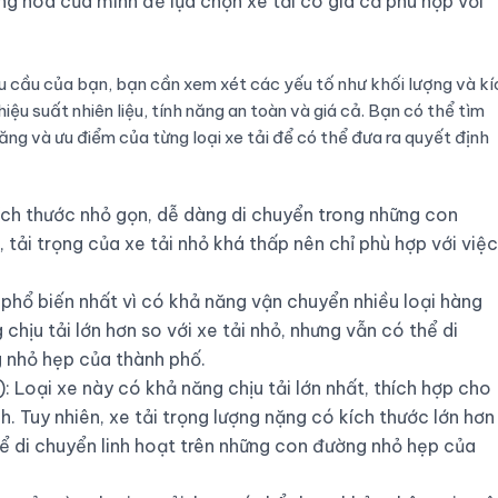
ng hóa của mình để lựa chọn xe tải có giá cả phù hợp với
u cầu của bạn, bạn cần xem xét các yếu tố như khối lượng và kí
ệu suất nhiên liệu, tính năng an toàn và giá cả. Bạn có thể tìm
năng và ưu điểm của từng loại xe tải để có thể đưa ra quyết định
 kích thước nhỏ gọn, dễ dàng di chuyển trong những con
 tải trọng của xe tải nhỏ khá thấp nên chỉ phù hợp với việc
ải phổ biến nhất vì có khả năng vận chuyển nhiều loại hàng
chịu tải lớn hơn so với xe tải nhỏ, nhưng vẫn có thể di
 nhỏ hẹp của thành phố.
): Loại xe này có khả năng chịu tải lớn nhất, thích hợp cho
 Tuy nhiên, xe tải trọng lượng nặng có kích thước lớn hơn
hể di chuyển linh hoạt trên những con đường nhỏ hẹp của