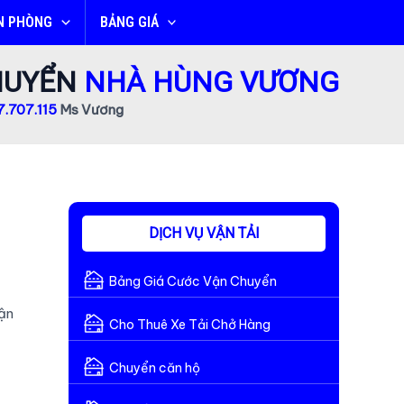
N PHÒNG
BẢNG GIÁ
CHUYỂN
NHÀ HÙNG VƯƠNG
.707.115
Ms Vương
DỊCH VỤ VẬN TẢI
Bảng Giá Cước Vận Chuyển
vận
Cho Thuê Xe Tải Chở Hàng
Chuyển căn hộ