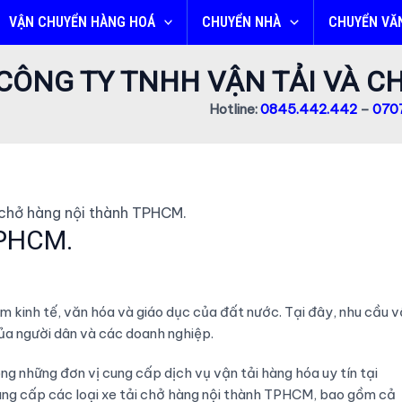
VẬN CHUYỂN HÀNG HOÁ
CHUYỂN NHÀ
CHUYỂN VĂ
CÔNG TY TNHH VẬN TẢI VÀ 
Hotline:
0845.442.442
–
0707
 chở hàng nội thành TPHCM.
TPHCM.
m kinh tế, văn hóa và giáo dục của đất nước. Tại đây, nhu cầu 
ủa người dân và các doanh nghiệp.
g những đơn vị cung cấp dịch vụ vận tải hàng hóa uy tín tại
ung cấp các loại xe tải chở hàng nội thành TPHCM, bao gồm cả