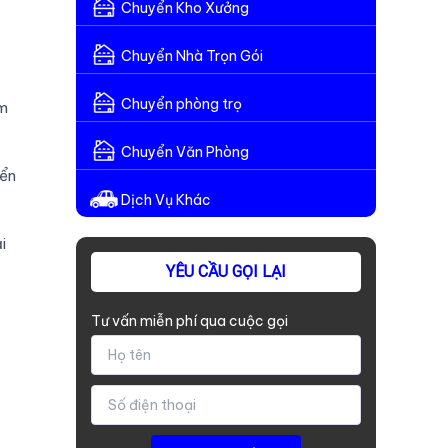
Chuyển Kho Xưởng
Chuyển Nhà Trọn Gói
Chuyển phòng trọ
ảm
Chuyển Văn Phòng
yển
Dịch Vụ Khác
i
YÊU CẦU GỌI LẠI
Tư vấn miễn phí qua cuộc gọi