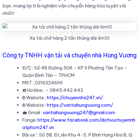
bạn, mang lại trải nghiệm vận chuyển hàng hóa tuyệt vời
nhất!
Xe tải chở hàng 2 tấn thùng dài 6m10
Công ty TNHH vận tải và chuyển nhà Hùng Vương
Đ/C : Số 48 Đường 50A – KP 9 Phường Tân Tạo –
Quận Bình Tân – TPHCM
MST : 0316324699
☎️ Hotline : – 0845.442.442
🌐 Website :
https://chuyennha247.vn/
🌐 Website :
https://vantaihungvuong.com/
💼 Gmail :
vantaihungvuong247@gmail.com
Fange:
https://www.facebook.com/dichvuchuyennh
atphcm247.vn
Bãi xe”: Số 58, Đ Liên Khu 4-5, P Bình Hưng Hòa B, Q