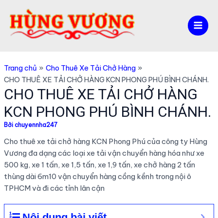
Nhảy
tới
nội
Mai
dung
Men
Trang chủ
Cho Thuê Xe Tải Chở Hàng
CHO THUÊ XE TẢI CHỞ HÀNG KCN PHONG PHÚ BÌNH CHÁNH.
CHO THUÊ XE TẢI CHỞ HÀNG
KCN PHONG PHÚ BÌNH CHÁNH.
Bởi
chuyennha247
Cho thuê xe tải chở hàng KCN Phong Phú của công ty Hùng
Vương đa dạng các loại xe tải vận chuyển hàng hóa như xe
500 kg, xe 1 tấn, xe 1,5 tấn, xe 1,9 tấn, xe chở hàng 2 tấn
thùng dài 6m10 vận chuyển hàng cồng kềnh trong nội ô
TPHCM và đi các tỉnh lân cận
Nội dung bài viết