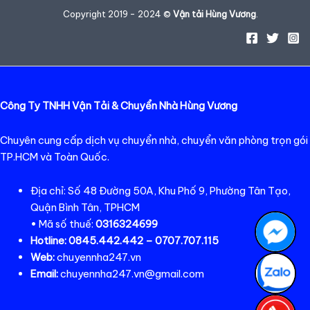
Copyright 2019 - 2024 ©
Vận tải Hùng Vương
.
Công Ty TNHH Vận Tải & Chuyển Nhà Hùng Vương
Chuyên cung cấp dịch vụ chuyển nhà, chuyển văn phòng trọn gói
TP.HCM và Toàn Quốc.
Địa chỉ: Số 48 Đường 50A, Khu Phố 9, Phường Tân Tạo,
Quận Bình Tân, TPHCM
• Mã số thuế:
0316324699
Hotline:
0845.442.442 – 0707.707.115
Web:
chuyennha247.vn
Email:
chuyennha247.vn@gmail.com