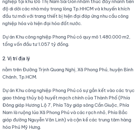
nghiệp tại khu Đô Thị Nam Sài Gòn nhằm thúc đẩy nhanh tiến
độ di dời các nhà máy trong lòng Tp.HHCM và khuyến khích
đầu tư mới với trang thiết bị hiện đại đáp ứng nhu cầu công
nghiệp hóa và hiện đại hóa đất nước.
Dự án Khu công nghiệp Phong Phú có quy mô 1.480.000 m2,
tổng vốn đầu tư 1.057 tỷ đồng.
2. Vị trí địa lý
nằm trên Đường Trịnh Quang Nghị, Xã Phong Phú, huyện Bình
Chánh, Tp.HCM.
Dự án Khu công nghiệp Phong Phú có sự gắn kết vào các trục
giao thông thủy bộ huyết mạch chính của Thành Phố (Phía
Đông giáp Hương Lộ 7, Phía Tây giáp sông Cần Giuộc, Phía
Nam là ruộng lúa Xã Phong Phú và các rạch nhỏ, Phía Bắc
giáp đường Nguyễn Văn Linh) và cận kề các trung tâm hàng
hóa Phú Mỹ Hưng.