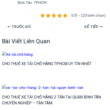
Bình Tân, TPHCM
5/5 - (23 bình chọn)
Điều
TRƯỚC ĐÓ
KẾ TIẾP
hướng
bài
Bài Viết Liên Quan
viết
CHO THUÊ XE TẢI CHỞ HÀNG TPHCM UY TÍN NHẤT
CHO THUÊ XE TẢI CHỞ HÀNG 2 TẤN TẠI QUẬN BÌNH TÂN
CHUYÊN NGHIỆP – TẬN TÂM.