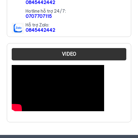
0845442442
Hotline hỗ trợ 24/7:
0707707115
Hỗ trợ Zalo:
0845442442
VIDEO