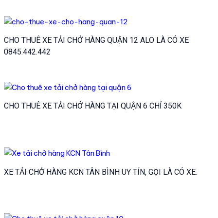
CHO THUÊ XE TẢI CHỞ HÀNG QUẬN 12 ALO LÀ CÓ XE
0845.442.442
CHO THUÊ XE TẢI CHỞ HÀNG TẠI QUẬN 6 CHỈ 350K
XE TẢI CHỞ HÀNG KCN TÂN BÌNH UY TÍN, GỌI LÀ CÓ XE.