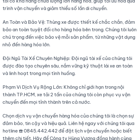
tôi có khả năng chứa lượng lớn hàng hóa, giúp tối ưu hóa quá
trình vận chuyển và giảm thiểu số lần di chuyển.
An Toàn và Bảo Vệ: Thùng xe được thiết kế chắc chắn, đảm
bảo an toàn tuyệt đối cho hàng hóa bên trong. Chúng tôi luôn
chú trọng đến việc bảo vệ mỗi sản phẩm, từ những vật dụng
nhỏ đến hàng hóa lớn.
Đội Ngũ Tài Xế Chuyên Nghiệp: Đội ngũ tài xế của chúng tôi
được đào tạo chuyên sâu, nắm vững kỹ thuật lái xe an toàn
và linh hoạt trong mọi tình huống.
Phạm Vi Dịch Vụ Rộng Lớn: Không chỉ giới hạn trong nội
thành TP.HCM, xe tải 2 tấn của chúng tôi còn phục vụ vận
chuyển đến mọi tỉnh thành trên cả nước.
Chọn dịch vụ vận chuyển hàng hóa của chúng tôi là chọn sự
đảm bảo, tin cậy và hiệu quả. Liên hệ ngay với chúng tôi qua
hotline ☎️ 0845.442.442 để đặt lịch vận chuyển hoặc biết
thêm chi tiết. Hãy để Công ty Hùng Vương đồng hành cùng