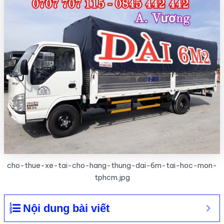
cho-thue-xe-tai-cho-hang-thung-dai-6m-tai-hoc-mon-
tphcm.jpg
Nội dung bài viết