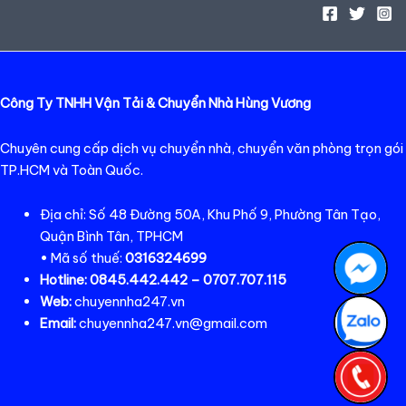
Công Ty TNHH Vận Tải & Chuyển Nhà Hùng Vương
Chuyên cung cấp dịch vụ chuyển nhà, chuyển văn phòng trọn gói
TP.HCM và Toàn Quốc.
Địa chỉ: Số 48 Đường 50A, Khu Phố 9, Phường Tân Tạo,
Quận Bình Tân, TPHCM
• Mã số thuế:
0316324699
Hotline:
0845.442.442 – 0707.707.115
Web:
chuyennha247.vn
Email:
chuyennha247.vn@gmail.com