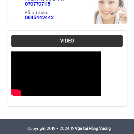
0707707115
Hỗ trợ Zalo:
0845442442
VIDEO
Copyright 2019 - 2024 ©
Vận tải Hùng Vương
.