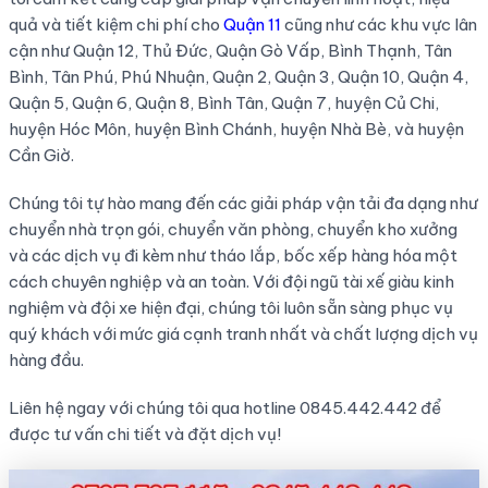
quả và tiết kiệm chi phí cho
Quận 11
cũng như các khu vực lân
cận như Quận 12, Thủ Đức, Quận Gò Vấp, Bình Thạnh, Tân
Bình, Tân Phú, Phú Nhuận, Quận 2, Quận 3, Quận 10, Quận 4,
Quận 5, Quận 6, Quận 8, Bình Tân, Quận 7, huyện Củ Chi,
huyện Hóc Môn, huyện Bình Chánh, huyện Nhà Bè, và huyện
Cần Giờ.
Chúng tôi tự hào mang đến các giải pháp vận tải đa dạng như
chuyển nhà trọn gói, chuyển văn phòng, chuyển kho xưởng
và các dịch vụ đi kèm như tháo lắp, bốc xếp hàng hóa một
cách chuyên nghiệp và an toàn. Với đội ngũ tài xế giàu kinh
nghiệm và đội xe hiện đại, chúng tôi luôn sẵn sàng phục vụ
quý khách với mức giá cạnh tranh nhất và chất lượng dịch vụ
hàng đầu.
Liên hệ ngay với chúng tôi qua hotline 0845.442.442 để
được tư vấn chi tiết và đặt dịch vụ!