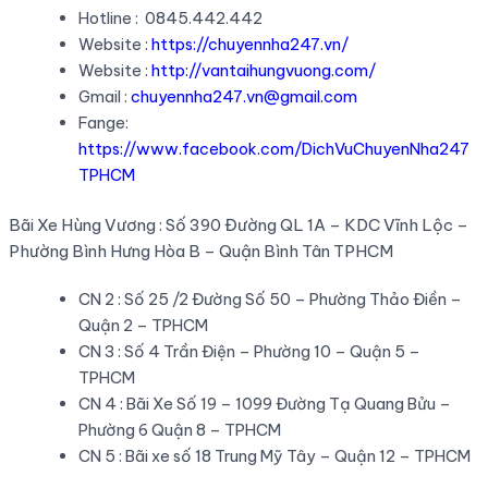
Hotline : 0845.442.442
Website :
https://chuyennha247.vn/
Website :
http://vantaihungvuong.com/
Gmail :
chuyennha247.vn@gmail.com
Fange:
https://www.facebook.com/DichVuChuyenNha247
TPHCM
Bãi Xe Hùng Vương : Số 390 Đường QL 1A – KDC Vĩnh Lộc –
Phường Bình Hưng Hòa B – Quận Bình Tân TPHCM
CN 2 : Số 25 /2 Đường Số 50 – Phường Thảo Điền –
Quận 2 – TPHCM
CN 3 : Số 4 Trần Điện – Phường 10 – Quận 5 –
TPHCM
CN 4 : Bãi Xe Số 19 – 1099 Đường Tạ Quang Bửu –
Phường 6 Quận 8 – TPHCM
CN 5 : Bãi xe số 18 Trung Mỹ Tây – Quận 12 – TPHCM