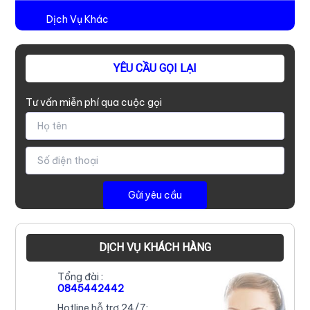
Dịch Vụ Khác
YÊU CẦU GỌI LẠI
Tư vấn miễn phí qua cuộc gọi
DỊCH VỤ KHÁCH HÀNG
Tổng đài :
0845442442
Hotline hỗ trợ 24/7: