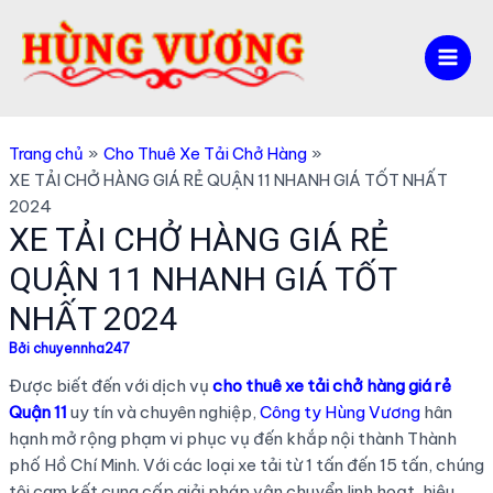
Nhảy
tới
nội
Mai
dung
Men
Trang chủ
Cho Thuê Xe Tải Chở Hàng
XE TẢI CHỞ HÀNG GIÁ RẺ QUẬN 11 NHANH GIÁ TỐT NHẤT
2024
XE TẢI CHỞ HÀNG GIÁ RẺ
QUẬN 11 NHANH GIÁ TỐT
NHẤT 2024
Bởi
chuyennha247
Được biết đến với dịch vụ
cho thuê xe tải chở hàng giá rẻ
Quận 11
uy tín và chuyên nghiệp,
Công ty Hùng Vương
hân
hạnh mở rộng phạm vi phục vụ đến khắp nội thành Thành
phố Hồ Chí Minh. Với các loại xe tải từ 1 tấn đến 15 tấn, chúng
tôi cam kết cung cấp giải pháp vận chuyển linh hoạt, hiệu