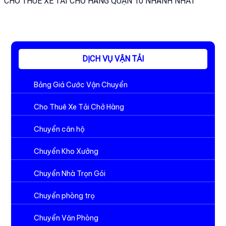
CHO THUÊ XE TẢI CHỞ HÀNG QUẬN 10 NHANH NHẤT
DỊCH VỤ VẬN TẢI
Bảng Giá Cước Vận Chuyển
Cho Thuê Xe Tải Chở Hàng
Chuyển căn hộ
Chuyển Kho Xưởng
Chuyển Nhà Trọn Gói
Chuyển phòng trọ
Chuyển Văn Phòng