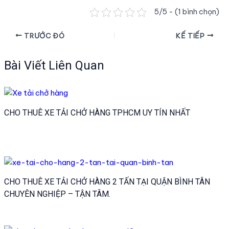
5/5 - (1 bình chọn)
Điều
TRƯỚC ĐÓ
KẾ TIẾP
hướng
bài
Bài Viết Liên Quan
viết
CHO THUÊ XE TẢI CHỞ HÀNG TPHCM UY TÍN NHẤT
CHO THUÊ XE TẢI CHỞ HÀNG 2 TẤN TẠI QUẬN BÌNH TÂN
CHUYÊN NGHIỆP – TẬN TÂM.