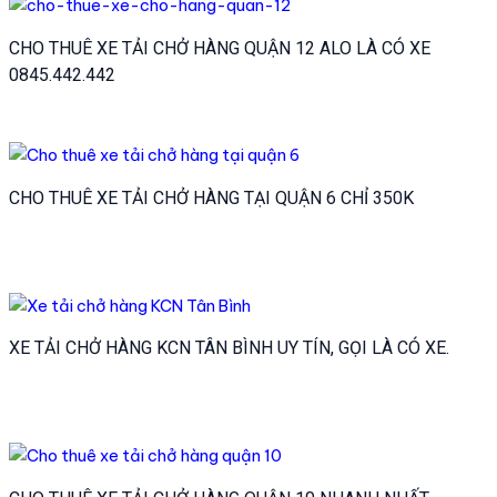
CHO THUÊ XE TẢI CHỞ HÀNG QUẬN 12 ALO LÀ CÓ XE
0845.442.442
CHO THUÊ XE TẢI CHỞ HÀNG TẠI QUẬN 6 CHỈ 350K
XE TẢI CHỞ HÀNG KCN TÂN BÌNH UY TÍN, GỌI LÀ CÓ XE.