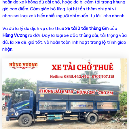
hoãn do xe không đủ dài chở, hoặc do bị cấm tải trong khung
giờ cao điểm. Cảm giác bỏ lῡng, lại bị tổn thêm chi phí vì
chọn sai loại xe khiến nhiều người chỉ muốn “tự lái” cho nhanh.
Và đó là lý do dịch vụ cho thuê
xe tải 2 tấn thùng 6m
của
Hùng Vương
ra đời. Đây là loại xe đặc thùng dài, tải trọng vừa
đủ, lài xe dễ, giá tốt, và hoàn toàn linh hoạt trong lộ trình giao
nhận.