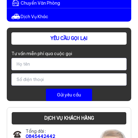
Chuyển Văn Phòng
Dịch Vụ Khác
YÊU CẦU GỌI LẠI
Tư vấn miễn phí qua cuộc gọi
DỊCH VỤ KHÁCH HÀNG
Tổng đài :
0845442442