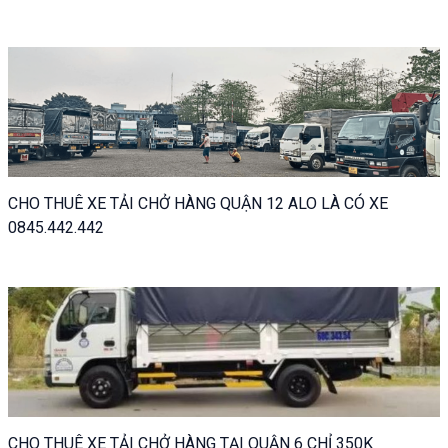
CHO THUÊ XE TẢI CHỞ HÀNG QUẬN 12 ALO LÀ CÓ XE
0845.442.442
CHO THUÊ XE TẢI CHỞ HÀNG TẠI QUẬN 6 CHỈ 350K