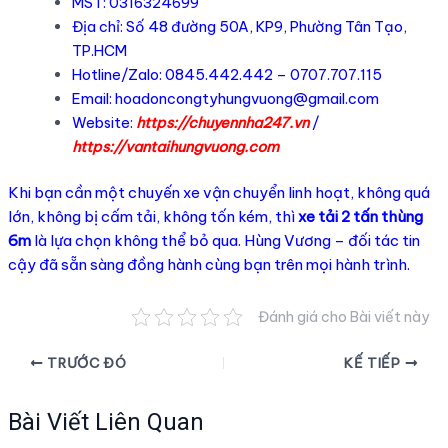
MST: 0316324699
Địa chỉ: Số 48 đường 50A, KP9, Phường Tân Tạo,
TP.HCM
Hotline/Zalo: 0845.442.442 – 0707.707.115
Email:
hoadoncongtyhungvuong@gmail.com
Website:
https://chuyennha247.vn
/
https://vantaihungvuong.com
Khi bạn cần một chuyến xe vận chuyển linh hoạt, không quá
lớn, không bị cấm tải, không tốn kém, thì
xe tải 2 tấn thùng
6m
là lựa chọn không thể bỏ qua. Hùng Vương – đối tác tin
cậy đã sẵn sàng đồng hành cùng bạn trên mọi hành trình.
Đánh giá cho Bài viết này
Điều
TRƯỚC ĐÓ
KẾ TIẾP
hướng
bài
Bài Viết Liên Quan
viết