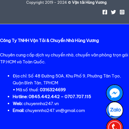
Copyright 2019 - 2024 ©
Vận tải Hùng Vương
.
Công Ty TNHH Vận Tải & Chuyển Nhà Hùng Vương
Chuyên cung cấp dịch vụ chuyển nhà, chuyển văn phòng trọn gói
TP.HCM và Toàn Quốc.
Địa chỉ: Số 48 Đường 50A, Khu Phố 9, Phường Tân Tạo,
Quận Bình Tân, TPHCM
• Mã số thuế:
0316324699
Hotline:
0845.442.442 – 0707.707.115
Web:
chuyennha247.vn
Email:
chuyennha247.vn@gmail.com