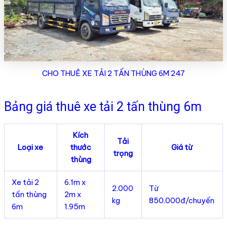
CHO THUÊ XE TẢI 2 TẤN THÙNG 6M 247
Bảng giá thuê xe tải 2 tấn thùng 6m
Kích
Tải
Loại xe
thước
Giá từ
trọng
thùng
Xe tải 2
6.1m x
2.000
Từ
tấn thùng
2m x
kg
850.000đ/chuyến
6m
1.95m