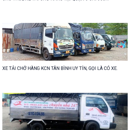
XE TẢI CHỞ HÀNG KCN TÂN BÌNH UY TÍN, GỌI LÀ CÓ XE.