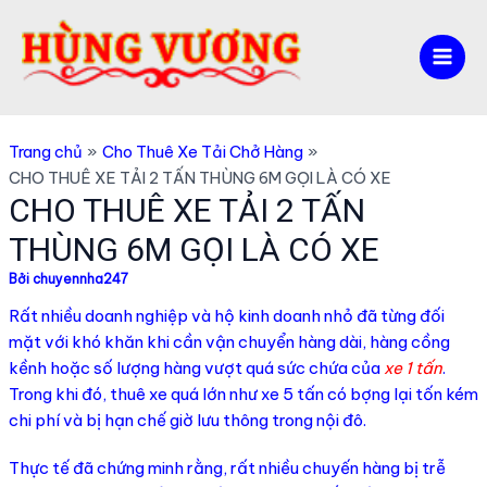
Nhảy
tới
nội
Mai
dung
Men
Trang chủ
Cho Thuê Xe Tải Chở Hàng
CHO THUÊ XE TẢI 2 TẤN THÙNG 6M GỌI LÀ CÓ XE
CHO THUÊ XE TẢI 2 TẤN
THÙNG 6M GỌI LÀ CÓ XE
Bởi
chuyennha247
Rất nhiều doanh nghiệp và hộ kinh doanh nhỏ đã từng đối
mặt với khó khăn khi cần vận chuyển hàng dài, hàng cồng
kềnh hoặc số lượng hàng vượt quá sức chứa của
xe 1 tấn
.
Trong khi đó, thuê xe quá lớn như xe 5 tấn có bợng lại tốn kém
chi phí và bị hạn chế giờ lưu thông trong nội đô.
Thực tế đã chứng minh rằng, rất nhiều chuyến hàng bị trễ