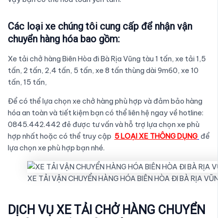
Các loại xe chúng tôi cung cấp để nhận vận
chuyển hàng hóa bao gồm:
Xe tải chở hàng Biên Hòa đi Bà Rịa Vũng tàu 1 tấn, xe tải 1,5
tấn, 2 tấn, 2,4 tấn, 5 tấn, xe 8 tấn thùng dài 9m60, xe 10
tấn, 15 tấn,
Để có thể lựa chọn xe chở hàng phù hợp và đảm bảo hàng
hóa an toàn và tiết kiệm bạn có thể liên hệ ngay về hotline:
0845.442.442 đẻ được tư vấn và hỗ trợ lựa chọn xe phù
hợp nhất hoặc có thể truy cập
5 LOẠI XE THÔNG DỤNG
để
lựa chọn xe phù hợp bạn nhé.
XE TẢI VẬN CHUYỂN HÀNG HÓA BIÊN HÒA ĐI BÀ RỊA VŨ
DỊCH VỤ XE TẢI CHỞ HÀNG CHUYỂN