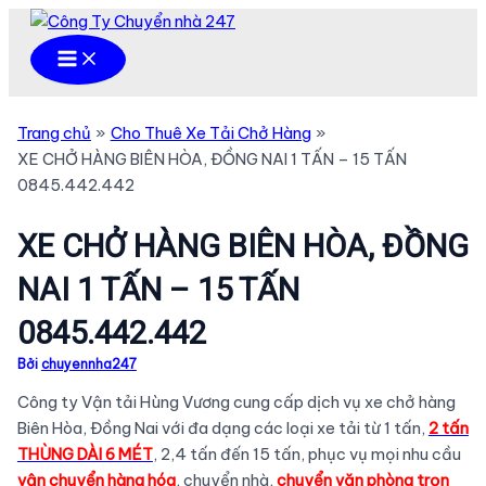
Nhảy
tới
Main
Menu
nội
dung
Trang chủ
Cho Thuê Xe Tải Chở Hàng
XE CHỞ HÀNG BIÊN HÒA, ĐỒNG NAI 1 TẤN – 15 TẤN
0845.442.442
XE CHỞ HÀNG BIÊN HÒA, ĐỒNG
NAI 1 TẤN – 15 TẤN
0845.442.442
Bởi
chuyennha247
Công ty Vận tải Hùng Vương cung cấp dịch vụ xe chở hàng
Biên Hòa, Đồng Nai với đa dạng các loại xe tải từ 1 tấn,
2 tấn
THÙNG DÀI 6 MÉT
, 2,4 tấn đến 15 tấn, phục vụ mọi nhu cầu
vận chuyển hàng hóa
, chuyển nhà,
chuyển văn phòng trọn