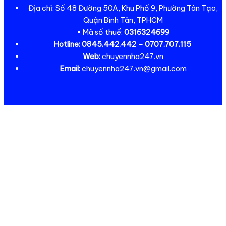
Địa chỉ: Số 48 Đường 50A, Khu Phố 9, Phường Tân Tạo,
Quận Bình Tân, TPHCM
• Mã số thuế:
0316324699
Hotline:
0845.442.442 – 0707.707.115
Web:
chuyennha247.vn
Email:
chuyennha247.vn@gmail.com