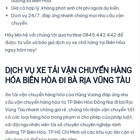
đường sá Biên Hòa.
Giá cả hợp lý, không phát sinh chi phí ngoài dự kiến.
Dịch vụ 24/7, đáp ứng nhanh chóng mọi nhu cầu vận
chuyển.
Hãy liên hệ với chúng tôi qua hotline 0845.442.442 để
được tư vấn và báo giá dịch vụ xe chở hàng tại Biên Hòa
ngay hôm nay!
DỊCH VỤ XE TẢI VẬN CHUYỂN HÀNG
HÓA BIÊN HÒA ĐI BÀ RỊA VŨNG TÀU
Xe tải vận chuyển hàng hóa của Hùng Vương đáp ứng nhu
cầu vận chuyển hàng hóa từ TP Biên Hòa Đồng Nai đi bà Rịa
Vũng Tàu nhanh chóng giá rẻ, chúng tôi nhận vận chuyển tất
cả các loại hàng hóa trong phạm vi cho phép của pháp luật,
với đội ngu nhân viên tài xế chuyên chuyên nghiệp rành
đường TP Biên Hòa, TP Hồ Chí Minh và các khu vực lân cận vì
vậy bạn có thể hòa toàn yên tâm.