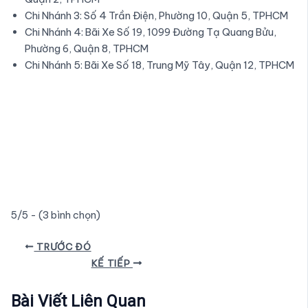
Chi Nhánh 3: Số 4 Trần Điện, Phường 10, Quận 5, TPHCM
Chi Nhánh 4: Bãi Xe Số 19, 1099 Đường Tạ Quang Bửu,
Phường 6, Quận 8, TPHCM
Chi Nhánh 5: Bãi Xe Số 18, Trung Mỹ Tây, Quận 12, TPHCM
5/5 - (3 bình chọn)
Điều
TRƯỚC ĐÓ
hướng
KẾ TIẾP
bài
viết
Bài Viết Liên Quan