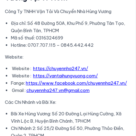
Công Ty TNHH Vận Tải Và Chuyển Nhà Hùng Vương
Địa chỉ: Số 48 Đường 50A, Khu Phố 9, Phường Tân Tạo,
Quận Bình Tân, TPHCM
Mã số thuế: 0316324699
Hotline: 0707.707.115 – 0845.442.442
Website:
Website :
https://chuyennha247.vn/
Website :
https://vantaihungvuong.com/
Fange:
https://www.facebook.com/chuyennha247.vn/
Gmail :
chuyennha247.vn@gmail.com
Các Chi Nhánh và Bãi Xe:
Bãi Xe Hùng Vương: Số 20 Đường Lại Hùng Cường, Xã
Vĩnh Lộc B, Huyện Bình Chánh, TPHCM
Chi Nhánh 2: Số 25/2 Đường Số 50, Phường Thảo Điền,
Quận 2, TPHCM