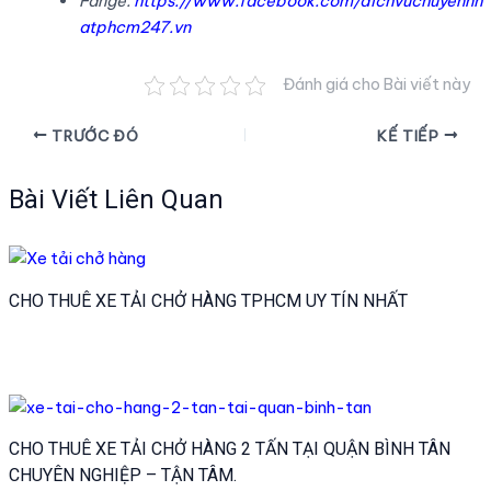
Fange:
https://www.facebook.com/dichvuchuyennh
atphcm247.vn
Đánh giá cho Bài viết này
Điều
TRƯỚC ĐÓ
KẾ TIẾP
hướng
bài
Bài Viết Liên Quan
viết
CHO THUÊ XE TẢI CHỞ HÀNG TPHCM UY TÍN NHẤT
CHO THUÊ XE TẢI CHỞ HÀNG 2 TẤN TẠI QUẬN BÌNH TÂN
CHUYÊN NGHIỆP – TẬN TÂM.