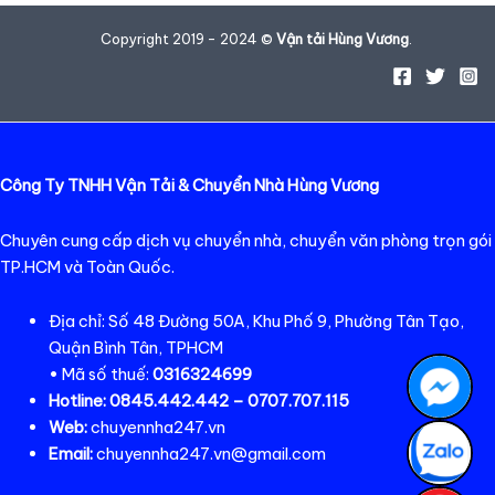
Copyright 2019 - 2024 ©
Vận tải Hùng Vương
.
Công Ty TNHH Vận Tải & Chuyển Nhà Hùng Vương
Chuyên cung cấp dịch vụ chuyển nhà, chuyển văn phòng trọn gói
TP.HCM và Toàn Quốc.
Địa chỉ: Số 48 Đường 50A, Khu Phố 9, Phường Tân Tạo,
Quận Bình Tân, TPHCM
• Mã số thuế:
0316324699
Hotline:
0845.442.442 – 0707.707.115
Web:
chuyennha247.vn
Email:
chuyennha247.vn@gmail.com