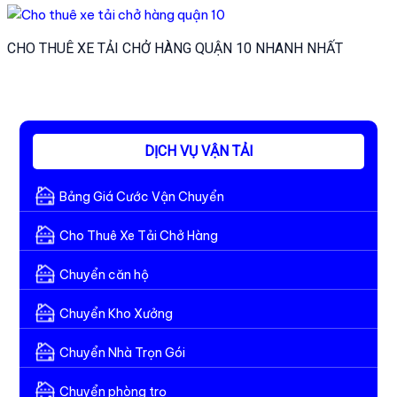
CHO THUÊ XE TẢI CHỞ HÀNG QUẬN 10 NHANH NHẤT
DỊCH VỤ VẬN TẢI
Bảng Giá Cước Vận Chuyển
Cho Thuê Xe Tải Chở Hàng
Chuyển căn hộ
Chuyển Kho Xưởng
Chuyển Nhà Trọn Gói
Chuyển phòng trọ