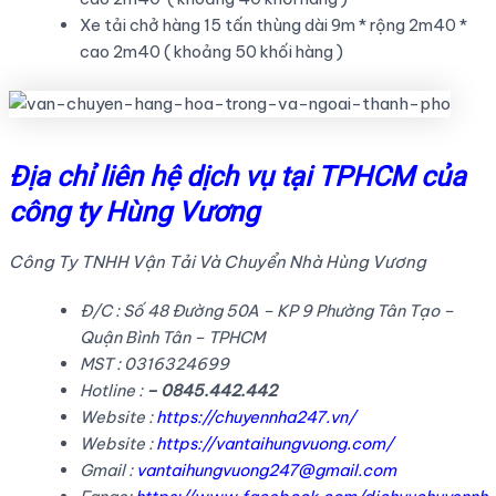
Xe tải chở hàng 15 tấn thùng dài 9m * rộng 2m40 *
cao 2m40 ( khoảng 50 khối hàng )
Địa chỉ liên hệ dịch vụ tại TPHCM của
công ty Hùng Vương
Công Ty TNHH Vận Tải Và Chuyển Nhà Hùng Vương
Đ/C : Số 48 Đường 50A – KP 9 Phường Tân Tạo –
Quận Bình Tân – TPHCM
MST : 0316324699
Hotline :
– 0845.442.442
Website :
https://chuyennha247.vn/
Website :
https://vantaihungvuong.com/
Gmail :
vantaihungvuong247@gmail.com