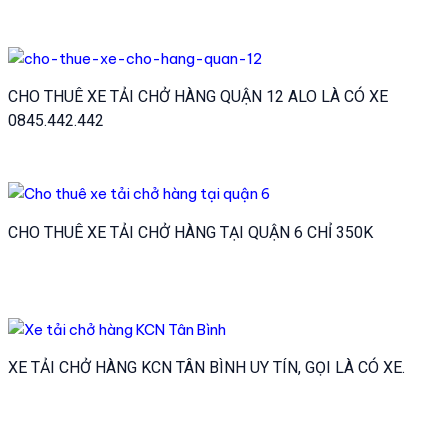
CHO THUÊ XE TẢI CHỞ HÀNG QUẬN 12 ALO LÀ CÓ XE
0845.442.442
CHO THUÊ XE TẢI CHỞ HÀNG TẠI QUẬN 6 CHỈ 350K
XE TẢI CHỞ HÀNG KCN TÂN BÌNH UY TÍN, GỌI LÀ CÓ XE.