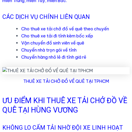
miền Trung, miền Tây, miền Bắc.
CÁC DỊCH VỤ CHÍNH LIÊN QUAN
Cho thuê xe tải chở đồ về quê theo chuyến
Cho thuê xe tải đi tỉnh kèm bốc xếp
Vận chuyển đồ sinh viên về quê
Chuyển nhà trọn gói về tỉnh
Chuyển hàng nhỏ lẻ đi tỉnh giá rẻ
THUÊ XE TẢI CHỞ ĐỒ VỀ QUÊ TẠI TPHCM
ƯU ĐIỂM KHI THUÊ XE TẢI CHỞ ĐỒ VỀ
QUÊ TẠI HÙNG VƯƠNG
KHÔNG LO CẤM TẢI NHỜ ĐỘI XE LINH HOẠT