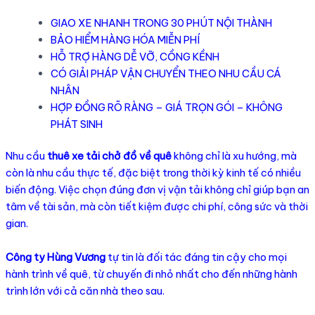
GIAO XE NHANH TRONG 30 PHÚT NỘI THÀNH
BẢO HIỂM HÀNG HÓA MIỄN PHÍ
HỖ TRỢ HÀNG DỄ VỠ, CỒNG KỀNH
CÓ GIẢI PHÁP VẬN CHUYỂN THEO NHU CẦU CÁ
NHÂN
HỢP ĐỒNG RÕ RÀNG – GIÁ TRỌN GÓI – KHÔNG
PHÁT SINH
Nhu cầu
thuê xe tải chở đồ về quê
không chỉ là xu hướng, mà
còn là nhu cầu thực tế, đặc biệt trong thời kỳ kinh tế có nhiều
biến động. Việc chọn đúng đơn vị vận tải không chỉ giúp bạn an
tâm về tài sản, mà còn tiết kiệm được chi phí, công sức và thời
gian.
Công ty Hùng Vương
tự tin là đối tác đáng tin cậy cho mọi
hành trình về quê, từ chuyến đi nhỏ nhất cho đến những hành
trình lớn với cả căn nhà theo sau.