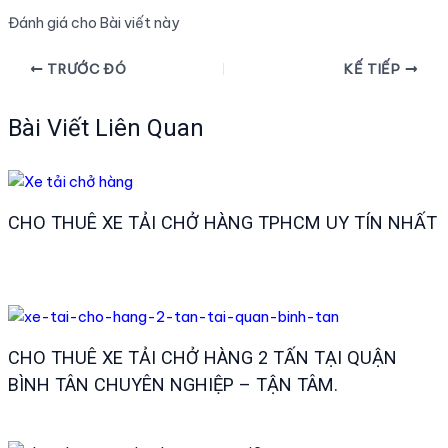
Đánh giá cho Bài viết này
Điều
TRƯỚC ĐÓ
KẾ TIẾP
hướng
bài
Bài Viết Liên Quan
viết
CHO THUÊ XE TẢI CHỞ HÀNG TPHCM UY TÍN NHẤT
CHO THUÊ XE TẢI CHỞ HÀNG 2 TẤN TẠI QUẬN
BÌNH TÂN CHUYÊN NGHIỆP – TẬN TÂM.