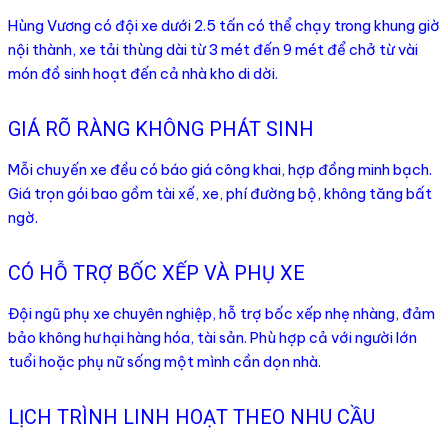
Hùng Vương có đội xe dưới 2.5 tấn có thể chạy trong khung giờ
nội thành, xe tải thùng dài từ 3 mét đến 9 mét để chở từ vài
món đồ sinh hoạt đến cả nhà kho di dời.
GIÁ RÕ RÀNG KHÔNG PHÁT SINH
Mỗi chuyến xe đều có báo giá công khai, hợp đồng minh bạch.
Giá trọn gói bao gồm tài xế, xe, phí đường bộ, không tăng bất
ngờ.
CÓ HỖ TRỢ BỐC XẾP VÀ PHỤ XE
Đội ngũ phụ xe chuyên nghiệp, hỗ trợ bốc xếp nhẹ nhàng, đảm
bảo không hư hại hàng hóa, tài sản. Phù hợp cả với người lớn
tuổi hoặc phụ nữ sống một mình cần dọn nhà.
LỊCH TRÌNH LINH HOẠT THEO NHU CẦU