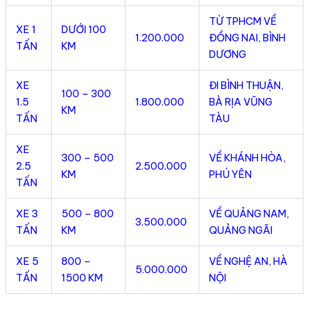
TỪ TPHCM VỀ
XE 1
DƯỚI 100
1.200.000
ĐỒNG NAI, BÌNH
TẤN
KM
DƯƠNG
XE
ĐI BÌNH THUẬN,
100 – 300
1.5
1.800.000
BÀ RỊA VŨNG
KM
TẤN
TÀU
XE
300 – 500
VỀ KHÁNH HÒA,
2.5
2.500.000
KM
PHÚ YÊN
TẤN
XE 3
500 – 800
VỀ QUẢNG NAM,
3.500.000
TẤN
KM
QUẢNG NGÃI
XE 5
800 –
VỀ NGHỆ AN, HÀ
5.000.000
TẤN
1500 KM
NỘI