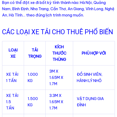
Bạn có thể đặt xe đi bất kỳ tỉnh thành nào: Hà Nội, Quảng
Nam, Bình Định, Nha Trang, Cần Thơ, An Giang, Vĩnh Long, Nghệ
An, Hà Tĩnh… theo đúng lịch trình mong muốn.
CÁC LOẠI XE TẢI CHO THUÊ PHỔ BIẾN
KÍCH
LOẠI
TẢI
THƯỚC
PHÙ HỢP VỚI
XE
TRỌNG
THÙNG
3M X
XE TẢI
1.000
ĐỒ SINH VIÊN,
1.65M X
1 TẤN
KG
HÀNH LÝ NHỎ
1.7M
XE TẢI
3.3M X
1.500
VẬT DỤNG GIA
1.5
1.65M X
KG
ĐÌNH
TẤN
1.7M