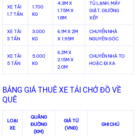
4.3M X
TỦ LẠNH, MÁY
XE TẢI
1.700
1.75M X
GIẶT, GIƯỜNG
1.7 TẤN
KG
1.8M
XẾP
XE TẢI
3.000
6.1M X 2M
CHUYỂN NHÀ
3 TẤN
KG
X 1.95M
NGUYÊN GÓC
6.2M X
XE TẢI
5.000
CHUYỂN NHÀ TO
2.15M X
5 TẤN
KG
HOẶC ĐI XA
2.0M
BẢNG GIÁ THUÊ XE TẢI CHỞ ĐỒ VỀ
QUÊ
QUÃNG
LOẠI
GIÁ TỪ
ĐƯỜNG
GHI CHÚ
XE
(VNĐ)
(KM)