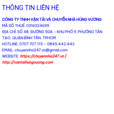
THÔNG TIN LIÊN HỆ
CÔNG TY TNHH VẬN TẢI VÀ CHUYỂN NHÀ HÙNG VƯƠNG
MÃ SỐ THUẾ: 0316324699
ĐỊA CHỈ: SỐ 48, ĐƯỜNG 50A – KHU PHỐ 9, PHƯỜNG TÂN
TẠO, QUẬN BÌNH TÂN, TPHCM
HOTLINE: 0707.707.115 – 0845.442.442
EMAIL:
chuyennha247.vn@gmail.com
WEBSITE:
https://chuyennha247.vn
|
http://vantaihungvuong.com