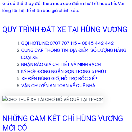
Giá có thể thay đổi theo mùa cao điểm như Tết hoặc hè. Vui
lòng liên hệ để nhận báo giá chính xác.
QUY TRÌNH ĐẶT XE TẠI HÙNG VƯƠNG
GỌI HOTLINE: 0707.707.115 – 0845.442.442
CUNG CẤP THÔNG TIN: ĐỊA ĐIỂM, SỐ LƯỢNG HÀNG,
LOẠI XE
NHẬN BÁO GIÁ CHI TIẾT VÀ MINH BẠCH
KÝ HỢP ĐỒNG NGẮN GỌN TRONG 5 PHÚT
XE ĐẾN ĐÚNG GIỜ, HỖ TRỢ BỐC XẾP
VẬN CHUYỂN AN TOÀN VỀ QUÊ NHÀ
NHỮNG CAM KẾT CHỈ HÙNG VƯƠNG
MỚI CÓ