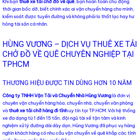
Khi bạn
thuê xe tải chở đồ về quê
, bạn hoàn toàn chủ động
thời gian bốc dỡ, biết chính xác ai vận chuyển hàng cho mình,
kiểm soát được tuyến đường và không phải lo thất lạc hay hư
hỏng tài sản cá nhân.
HÙNG VƯƠNG – DỊCH VỤ THUÊ XE TẢI
CHỞ ĐỒ VỀ QUÊ CHUYÊN NGHIỆP TẠI
TPHCM
THƯƠNG HIỆU ĐƯỢC TIN DÙNG HƠN 10 NĂM
Công ty TNHH Vận Tải và Chuyển Nhà Hùng Vương
là đơn vị
chuyên vận chuyển hàng hóa, chuyển nhà, chuyển văn phòng
và
thuê xe tải chở hàng đi tỉnh
uy tín tại TP.HCM. Với hệ thống
xe đa dạng từ 1 đến 15 tấn, đội ngũ tài xế tận tâm và kinh
nghiệm xử lý đường dài dày dạn, Hùng Vương đã phục vụ hàng
nghìn khách hàng có nhu cầu vận chuyển về quê khắp các tỉnh