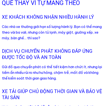
QUÊ THAY VÌ TỰ MANG THEO
XE KHÁCH KHÔNG NHẬN NHIỀU HÀNH LÝ
Các nhà xe thường giới hạn số lượng hành lý. Bạn có thể mang
theo vài ba vali, nhưng còn tủ lạnh, máy giặt, giường xếp, xe
máy, bàn ghế… thì sao?
DỊCH VỤ CHUYỂN PHÁT KHÔNG ĐÁP ỨNG
ĐƯỢC TỐC ĐỘ VÀ AN TOÀN
Gửi đồ qua chuyển phát có thể tiết kiệm hơn chút ít, nhưng lại
tiềm ẩn nhiều rủi ro như hư hỏng, chậm trễ, mất đồ và không
thể kiểm soát thời gian giao hàng.
XE TẢI GIÚP CHỦ ĐỘNG THỜI GIAN VÀ BẢO VỆ
TÀI SẢN