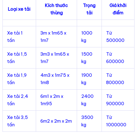
Kích thước
Trọng
Giá khởi
Loại xe tải
thùng
tải
điểm
Xe tải 1
3m x 1m65 x
1000
Từ
tấn
1m7
kg
500000
Xe tải 1,5
3m3 x 1m65 x
1500
Từ
tấn
1m7
kg
600000
Xe tải 1,9
4m3 x 1m75 x
1900
Từ
tấn
1m8
kg
800000
Xe tải 2,4
6m1 x 2m x
2400
Từ
tấn
1m95
kg
900000
Xe tải 3,5
3500
Từ
6m2 x 2m x 2m
tấn
kg
1000000