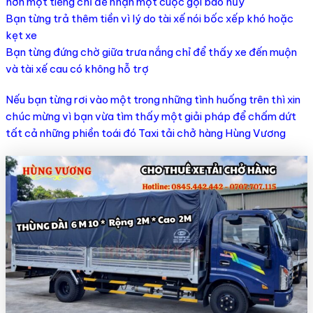
hơn một tiếng chỉ để nhận một cuộc gọi báo hủy
Bạn từng trả thêm tiền vì lý do tài xế nói bốc xếp khó hoặc
kẹt xe
Bạn từng đứng chờ giữa trưa nắng chỉ để thấy xe đến muộn
và tài xế cau có không hỗ trợ
Nếu bạn từng rơi vào một trong những tình huống trên thì xin
chúc mừng vì bạn vừa tìm thấy một giải pháp để chấm dứt
tất cả những phiền toái đó Taxi tải chở hàng Hùng Vương