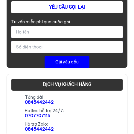
YÊU CẦU GỌI LẠI
Tư vấn miễn phí qua cuộc gọi
DỊCH VỤ KHÁCH HÀNG
Tổng đài :
0845442442
Hotline hỗ trợ 24/7:
0707707115
Hỗ trợ Zalo:
0845442442