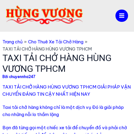
Nhảy
tới
nội
Mai
dung
Men
Trang chủ
Cho Thuê Xe Tải Chở Hàng
TAXI TẢI CHỞ HÀNG HÙNG VƯƠNG TPHCM
TAXI TẢI CHỞ HÀNG HÙNG
VƯƠNG TPHCM
Bởi
chuyennha247
TAXI TẢI CHỞ HÀNG HÙNG VƯƠNG TPHCM GIẢI PHÁP VẬN
CHUYỂN ĐÁNG TIN CẬY NHẤT HIỆN NAY
Taxi tải chở hàng không chỉ là một dịch vụ Đó là giải pháp
cho những nỗi lo thầm lặng
Bạn đã từng gọi một chiếc xe tải để chuyển đồ và phải chờ