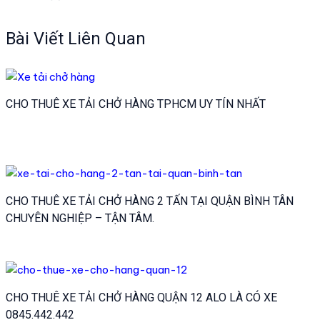
hướng
bài
Bài Viết Liên Quan
viết
CHO THUÊ XE TẢI CHỞ HÀNG TPHCM UY TÍN NHẤT
CHO THUÊ XE TẢI CHỞ HÀNG 2 TẤN TẠI QUẬN BÌNH TÂN
CHUYÊN NGHIỆP – TẬN TÂM.
CHO THUÊ XE TẢI CHỞ HÀNG QUẬN 12 ALO LÀ CÓ XE
0845.442.442