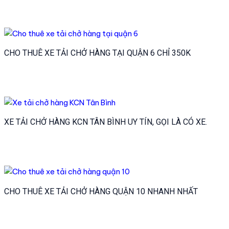
CHO THUÊ XE TẢI CHỞ HÀNG TẠI QUẬN 6 CHỈ 350K
XE TẢI CHỞ HÀNG KCN TÂN BÌNH UY TÍN, GỌI LÀ CÓ XE.
CHO THUÊ XE TẢI CHỞ HÀNG QUẬN 10 NHANH NHẤT