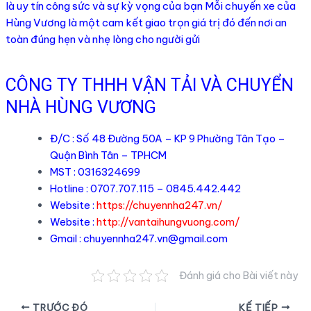
là uy tín công sức và sự kỳ vọng của bạn Mỗi chuyến xe của
Hùng Vương là một cam kết giao trọn giá trị đó đến nơi an
toàn đúng hẹn và nhẹ lòng cho người gửi
CÔNG TY THHH VẬN TẢI VÀ CHUYỂN
NHÀ HÙNG VƯƠNG
Đ/C : Số 48 Đường 50A – KP 9 Phường Tân Tạo –
Quận Bình Tân – TPHCM
MST : 0316324699
Hotline : 0707.707.115 – 0845.442.442
Website :
https://chuyennha247.vn/
Website :
http://vantaihungvuong.com/
Gmail :
chuyennha247.vn@gmail.com
Đánh giá cho Bài viết này
Điều
TRƯỚC ĐÓ
KẾ TIẾP