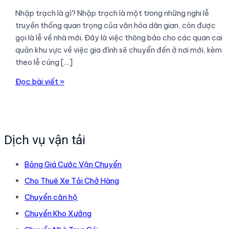
Nhập trạch là gì? Nhập trạch là một trong những nghi lễ
truyền thống quan trọng của văn hóa dân gian, còn được
gọi là lễ về nhà mới. Đây là việc thông báo cho các quan cai
quản khu vực về việc gia đình sẽ chuyển đến ở nơi mới, kèm
theo lễ cúng […]
NHẬP
Đọc bài viết »
TRẠCH
LÀ
GÌ?
CẦN
Dịch vụ vận tải
CHUẨN
BỊ
Bảng Giá Cước Vận Chuyển
GÌ
KHI
Cho Thuê Xe Tải Chở Hàng
NHẬP
Chuyển căn hộ
TRẠCH?
Chuyển Kho Xưởng