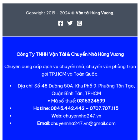
Copyright 2019 - 2024 ©
Vận tải Hùng Vương
.
Công Ty TNHH Vận Tải & Chuyển Nhà Hùng Vương
Chuyên cung cấp dịch vụ chuyển nhà, chuyển văn phòng trọn
gói TP.HCM và Toàn Quốc.
Địa chỉ: Số 48 Đường 50A, Khu Phố 9, Phường Tân Tạo,
Quận Bình Tân, TPHCM
• Mã số thuế:
0316324699
Hotline:
0845.442.442 – 0707.707.115
Web:
chuyennha247.vn
Email:
chuyennha247.vn@gmail.com