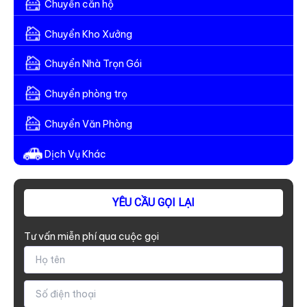
Chuyển căn hộ
Chi
Phí,
Chuyển Kho Xưởng
Đi
Tuần
Chuyển Nhà Trọn Gói
3
Chuyến
Chuyển phòng trọ
Chuyển Văn Phòng
Dịch Vụ Khác
YÊU CẦU GỌI LẠI
Tư vấn miễn phí qua cuộc gọi