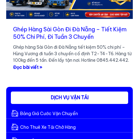
Ghép Hàng Sài Gòn Đi Đà Nẵng – Tiết Kiệm
50% Chi Phí, Đi Tuần 3 Chuyến
Ghép hàng Sài Gòn đi Đà Nẵng tiết kiệm 50% chi phí –
Hùng Vương đi tuần 3 chuyến cố định T2-T4-T6. Hàng từ
100kg đến 5 tấn. Đến lấy tận nơi. Hotline 0845.442.442.
Ghép
Đọc bài viết »
Hàng
Sài
Gòn
Đi
DỊCH VỤ VẬN TẢI
Đà
Nẵng
Bảng Giá Cước Vận Chuyển
–
Tiết
Cho Thuê Xe Tải Chở Hàng
Kiệm
50%