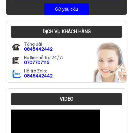
DỊCH VỤ KHÁCH HÀNG
Tổng đài :
0845442442
Hotline hỗ trợ 24/7:
0707707115
Hỗ trợ Zalo:
0845442442
VIDEO