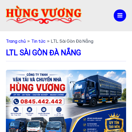
Nhảy
tới
nội
Mai
dung
Men
Trang chủ
Tin tức
LTL Sài Gòn Đà Nẵng
LTL SÀI GÒN ĐÀ NẴNG