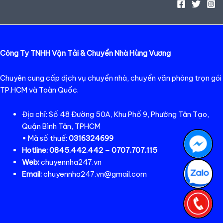
Công Ty TNHH Vận Tải & Chuyển Nhà Hùng Vương
Chuyên cung cấp dịch vụ chuyển nhà, chuyển văn phòng trọn gói
TP.HCM và Toàn Quốc.
Địa chỉ: Số 48 Đường 50A, Khu Phố 9, Phường Tân Tạo,
Quận Bình Tân, TPHCM
• Mã số thuế:
0316324699
Hotline:
0845.442.442 – 0707.707.115
Web:
chuyennha247.vn
Email:
chuyennha247.vn@gmail.com