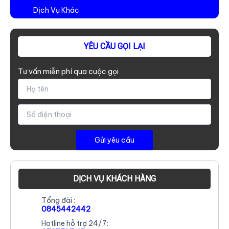
Dịch Vụ Khác
YÊU CẦU GỌI LẠI
Tư vấn miễn phí qua cuộc gọi
DỊCH VỤ KHÁCH HÀNG
Tổng đài :
0845442442
Hotline hỗ trợ 24/7: