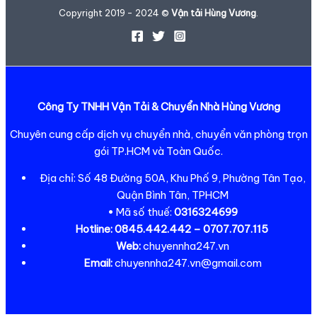
Copyright 2019 - 2024 ©
Vận tải Hùng Vương
.
Công Ty TNHH Vận Tải & Chuyển Nhà Hùng Vương
Chuyên cung cấp dịch vụ chuyển nhà, chuyển văn phòng trọn
gói TP.HCM và Toàn Quốc.
Địa chỉ: Số 48 Đường 50A, Khu Phố 9, Phường Tân Tạo,
Quận Bình Tân, TPHCM
• Mã số thuế:
0316324699
Hotline:
0845.442.442 – 0707.707.115
Web:
chuyennha247.vn
Email:
chuyennha247.vn@gmail.com