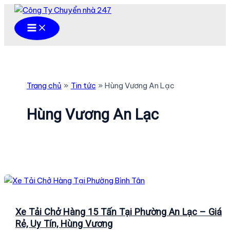
Nhảy
tới
Main
Menu
nội
dung
Trang chủ
Tin tức
Hùng Vương An Lạc
Hùng Vương An Lạc
Xe Tải Chở Hàng 15 Tấn Tại Phường An Lạc – Giá
Rẻ, Uy Tín, Hùng Vương