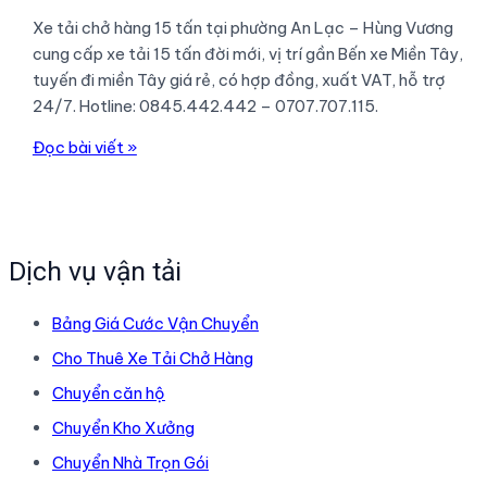
Xe tải chở hàng 15 tấn tại phường An Lạc – Hùng Vương
cung cấp xe tải 15 tấn đời mới, vị trí gần Bến xe Miền Tây,
tuyến đi miền Tây giá rẻ, có hợp đồng, xuất VAT, hỗ trợ
24/7. Hotline: 0845.442.442 – 0707.707.115.
Xe
Đọc bài viết »
Tải
Chở
Hàng
15
Dịch vụ vận tải
Tấn
Tại
Bảng Giá Cước Vận Chuyển
Phường
An
Cho Thuê Xe Tải Chở Hàng
Lạc
Chuyển căn hộ
–
Chuyển Kho Xưởng
Giá
Rẻ,
Chuyển Nhà Trọn Gói
Uy