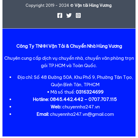
Copyright 2019 - 2024 ©
Vận tải Hùng Vương
.
Công Ty TNHH Vận Tải & Chuyển Nhà Hùng Vương
Chuyên cung cấp dịch vụ chuyển nhà, chuyển văn phòng trọn
gói TP.HCM và Toàn Quốc.
Địa chỉ: Số 48 Đường 50A, Khu Phố 9, Phường Tân Tạo,
Quận Bình Tân, TPHCM
• Mã số thuế:
0316324699
Hotline:
0845.442.442 – 0707.707.115
Web:
chuyennha247.vn
Email:
chuyennha247.vn@gmail.com