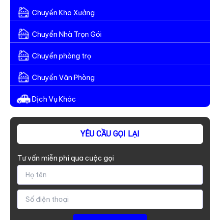
2026
Chuyển Kho Xưởng
–
Anh
Chuyển Nhà Trọn Gói
Em
Vận
Chuyển phòng trọ
Tải
Chuyển Văn Phòng
Cần
Biết
Dịch Vụ Khác
YÊU CẦU GỌI LẠI
Tư vấn miễn phí qua cuộc gọi