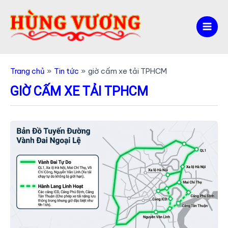
Nhảy
tới
nội
Mai
dung
Men
Trang chủ
Tin tức
giờ cấm xe tải TPHCM
GIỜ CẤM XE TẢI TPHCM