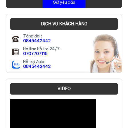
DỊCH VỤ KHÁCH HÀNG
Tổng đài :
0845442442
Hotline hỗ trợ 24/7:
0707707115
Hỗ trợ Zalo:
0845442442
VIDEO