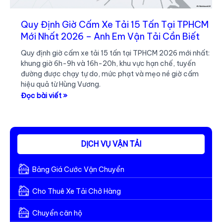
Quy Định Giờ Cấm Xe Tải 15 Tấn Tại TPHCM
Mới Nhất 2026 – Anh Em Vận Tải Cần Biết
Quy định giờ cấm xe tải 15 tấn tại TPHCM 2026 mới nhất:
khung giờ 6h-9h và 16h-20h, khu vực hạn chế, tuyến
đường được chạy tự do, mức phạt và mẹo né giờ cấm
hiệu quả từ Hùng Vương.
Quy
Đọc bài viết »
Định
Giờ
Cấm
Xe
DỊCH VỤ VẬN TẢI
Tải
15
Bảng Giá Cước Vận Chuyển
Tấn
Tại
Cho Thuê Xe Tải Chở Hàng
TPHCM
Mới
Chuyển căn hộ
Nhất