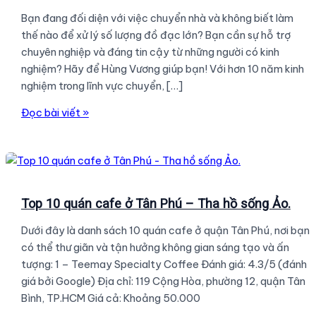
Bạn đang đối diện với việc chuyển nhà và không biết làm
thế nào để xử lý số lượng đồ đạc lớn? Bạn cần sự hỗ trợ
chuyên nghiệp và đáng tin cậy từ những người có kinh
nghiệm? Hãy để Hùng Vương giúp bạn! Với hơn 10 năm kinh
nghiệm trong lĩnh vực chuyển, […]
DỊCH
Đọc bài viết »
VỤ
DỌN
NHÀ
TRỌN
GÓI
Top 10 quán cafe ở Tân Phú – Tha hồ sống Ảo.
247
Dưới đây là danh sách 10 quán cafe ở quận Tân Phú, nơi bạn
TẠI
có thể thư giãn và tận hưởng không gian sáng tạo và ấn
TPHCM
tượng: 1 – Teemay Specialty Coffee Đánh giá: 4.3/5 (đánh
CỦA
giá bởi Google) Địa chỉ: 119 Cộng Hòa, phường 12, quận Tân
HÙNG
Bình, TP.HCM Giá cả: Khoảng 50.000
VƯƠNG