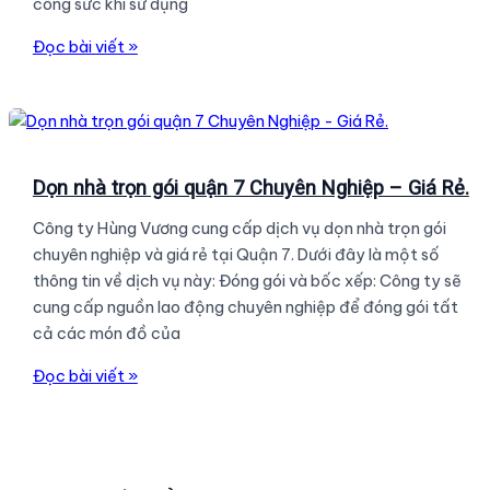
công sức khi sử dụng
DỌN
Đọc bài viết »
NHÀ
TRỌN
GÓI
QUẬN
9
Dọn nhà trọn gói quận 7 Chuyên Nghiệp – Giá Rẻ.
CHUYÊN
Công ty Hùng Vương cung cấp dịch vụ dọn nhà trọn gói
NGHIỆP
chuyên nghiệp và giá rẻ tại Quận 7. Dưới đây là một số
UY
thông tin về dịch vụ này: Đóng gói và bốc xếp: Công ty sẽ
TÍN
cung cấp nguồn lao động chuyên nghiệp để đóng gói tất
NHẤT.
cả các món đồ của
Dọn
Đọc bài viết »
nhà
trọn
gói
quận