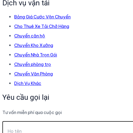
Dịch vụ vận tải
7
Chuyên
Bảng Giá Cước Vận Chuyển
Nghiệp
–
Cho Thuê Xe Tải Chở Hàng
Giá
Chuyển căn hộ
Rẻ.
Chuyển Kho Xưởng
Chuyển Nhà Trọn Gói
Chuyển phòng trọ
Chuyển Văn Phòng
Dịch Vụ Khác
Yêu cầu gọi lại
Tư vấn miễn phí qua cuộc gọi