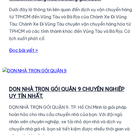
sinh
Dưới đây là thông tin liên quan đến dịch vụ vận chuyển hàng
nhà
từ TPHCM đến Vũng Tàu và Bà Rịa của Chành Xe Đi Vũng
tại
Tàu: Chành Xe Đi Vũng Tàu chuyên vận chuyển hàng hóa từ
TP.HCM.
TPHCM và các tỉnh thành khác đến Vũng Tàu và Bà Rịa. Có
lịch xuất phát cố
Chành
Đọc bài viết »
xe
Vũng
Tàu
và
bảng
DỌN NHÀ TRỌN GÓI QUẬN 9 CHUYÊN NGHIỆP
giá
UY TÍN NHẤT.
cước.
DỌN NHÀ TRỌN GÓI QUẬN 9, TP. Hồ Chí Minh là giải pháp
hoàn hảo cho nhu cầu chuyển nhà của bạn. Với đội ngũ
nhân viên chuyên nghiệp, xe tải nhỏ dọn nhà và dịch vụ
chuyển nhà giá rẻ, bạn sẽ tiết kiệm được nhiều thời gian và