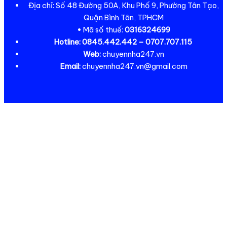
Địa chỉ: Số 48 Đường 50A, Khu Phố 9, Phường Tân Tạo,
Quận Bình Tân, TPHCM
• Mã số thuế:
0316324699
Hotline:
0845.442.442 – 0707.707.115
Web:
chuyennha247.vn
Email:
chuyennha247.vn@gmail.com