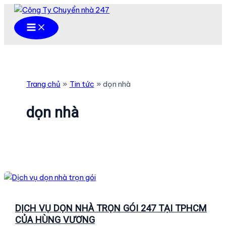
Nhảy
tới
Main
Menu
nội
dung
Trang chủ
Tin tức
dọn nhà
dọn nhà
DỊCH VỤ DỌN NHÀ TRỌN GÓI 247 TẠI TPHCM
CỦA HÙNG VƯƠNG