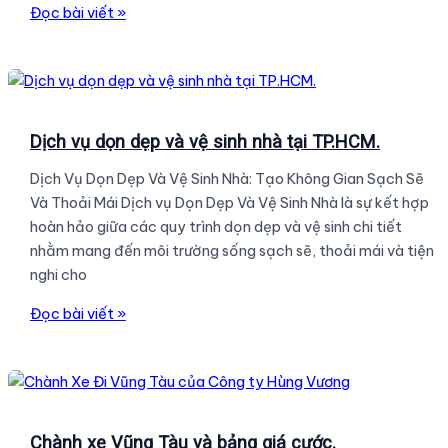
Top
Đọc bài viết »
10
quán
cafe
ở
Tân
Dịch vụ dọn dẹp và vệ sinh nhà tại TP.HCM.
Phú
Dịch Vụ Dọn Dẹp Và Vệ Sinh Nhà: Tạo Không Gian Sạch Sẽ
–
Và Thoải Mái Dịch vụ Dọn Dẹp Và Vệ Sinh Nhà là sự kết hợp
Tha
hoàn hảo giữa các quy trình dọn dẹp và vệ sinh chi tiết
hồ
nhằm mang đến môi trường sống sạch sẽ, thoải mái và tiện
sống
nghi cho
Ảo.
Dịch
Đọc bài viết »
vụ
dọn
dẹp
và
vệ
Chành xe Vũng Tàu và bảng giá cước.