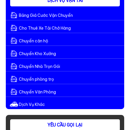
DỊCH VỤ VẬN TẢI
HÓA
TP.HCM
Bảng Giá Cước Vận Chuyển
NHANH
NHẤT
Cho Thuê Xe Tải Chở Hàng
Chuyển căn hộ
Chuyển Kho Xưởng
Chuyển Nhà Trọn Gói
Chuyển phòng trọ
Chuyển Văn Phòng
Dịch Vụ Khác
YÊU CẦU GỌI LẠI