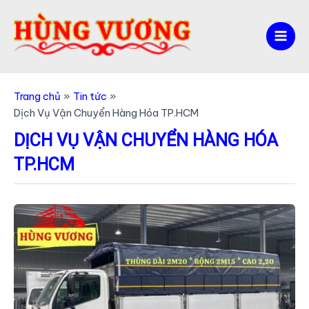
Nhảy
tới
nội
Mai
dung
Men
Trang chủ
Tin tức
Dịch Vụ Vận Chuyển Hàng Hóa TP.HCM
DỊCH VỤ VẬN CHUYỂN HÀNG HÓA
TP.HCM