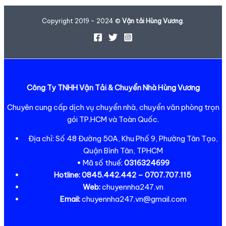
Copyright 2019 - 2024 ©
Vận tải Hùng Vương
.
Công Ty TNHH Vận Tải & Chuyển Nhà Hùng Vương
Chuyên cung cấp dịch vụ chuyển nhà, chuyển văn phòng trọn
gói TP.HCM và Toàn Quốc.
Địa chỉ: Số 48 Đường 50A, Khu Phố 9, Phường Tân Tạo,
Quận Bình Tân, TPHCM
• Mã số thuế:
0316324699
Hotline:
0845.442.442 – 0707.707.115
Web:
chuyennha247.vn
Email:
chuyennha247.vn@gmail.com