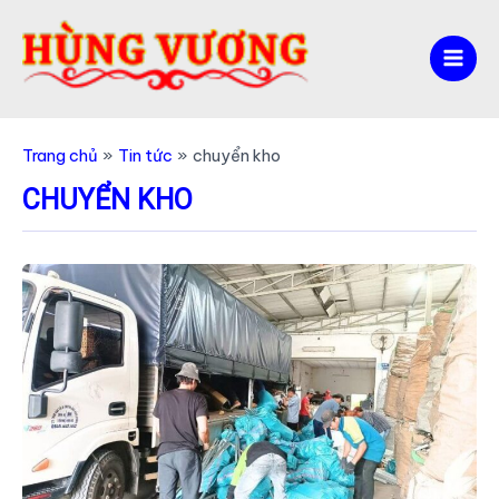
Nhảy
tới
nội
Mai
dung
Men
Trang chủ
Tin tức
chuyển kho
CHUYỂN KHO