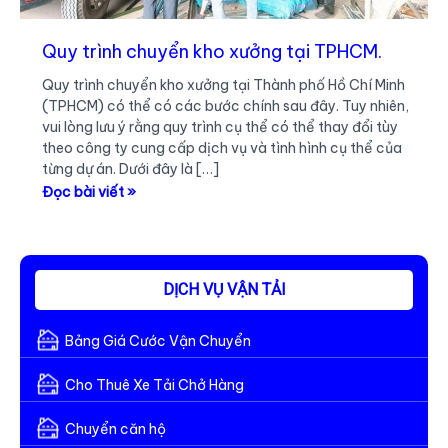
Quy trình chuyển kho xưởng tại TPHCM.
Quy trình chuyển kho xưởng tại Thành phố Hồ Chí Minh
(TPHCM) có thể có các bước chính sau đây. Tuy nhiên,
vui lòng lưu ý rằng quy trình cụ thể có thể thay đổi tùy
theo công ty cung cấp dịch vụ và tình hình cụ thể của
từng dự án. Dưới đây là […]
Quy
Đọc bài viết »
trình
chuyển
kho
xưởng
DỊCH VỤ VẬN TẢI
tại
TPHCM.
Bảng Giá Cước Vận Chuyển
Cho Thuê Xe Tải Chở Hàng
Chuyển căn hộ