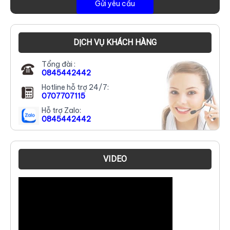
DỊCH VỤ KHÁCH HÀNG
Tổng đài :
0845442442
Hotline hỗ trợ 24/7:
0707707115
Hỗ trợ Zalo:
0845442442
VIDEO